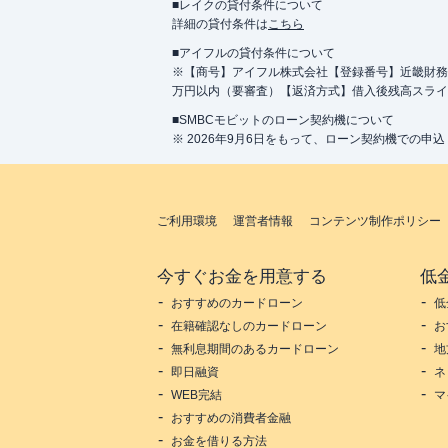
■レイクの貸付条件について
詳細の貸付条件は
こちら
■アイフルの貸付条件について
※【商号】アイフル株式会社【登録番号】近畿財務局長
万円以内（要審査）【返済方式】借入後残高スライ
■SMBCモビットのローン契約機について
※ 2026年9月6日をもって、ローン契約機での申
ご利用環境
運営者情報
コンテンツ制作ポリシー
今すぐお金を用意する
低
おすすめのカードローン
低
在籍確認なしのカードローン
お
無利息期間のあるカードローン
地
即日融資
ネ
WEB完結
マ
おすすめの消費者金融
お金を借りる方法