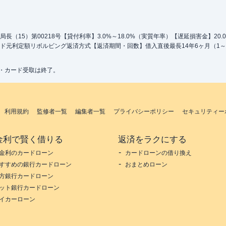
（15）第00218号【貸付利率】3.0%～18.0%（実質年率）【遅延損害金】20
ド元利定額リボルビング返済方式【返済期間・回数】借入直後最長14年6ヶ月（1～
込・カード受取は終了。
利用規約
監修者一覧
編集者一覧
プライバシーポリシー
セキュリティー
金利で賢く借りる
返済をラクにする
金利のカードローン
カードローンの借り換え
すすめの銀行カードローン
おまとめローン
方銀行カードローン
ット銀行カードローン
イカーローン