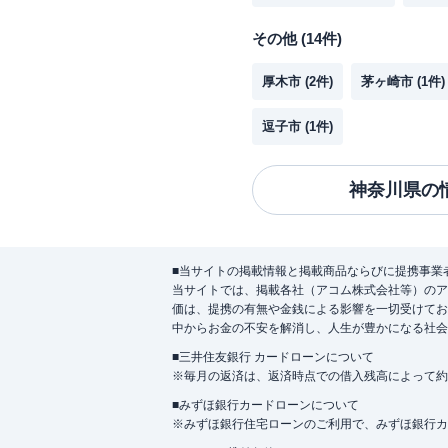
その他
(
14
件)
厚木市
(
2
件)
茅ヶ崎市
(
1
件)
逗子市
(
1
件)
神奈川県
の
■当サイトの掲載情報と掲載商品ならびに提携事業
当サイトでは、掲載各社（アコム株式会社等）のア
価は、提携の有無や金銭による影響を一切受けてお
中からお金の不安を解消し、人生が豊かになる社会
■三井住友銀行 カードローンについて
※毎月の返済は、返済時点での借入残高によって約
■みずほ銀行カードローンについて
※みずほ銀行住宅ローンのご利用で、みずほ銀行カード