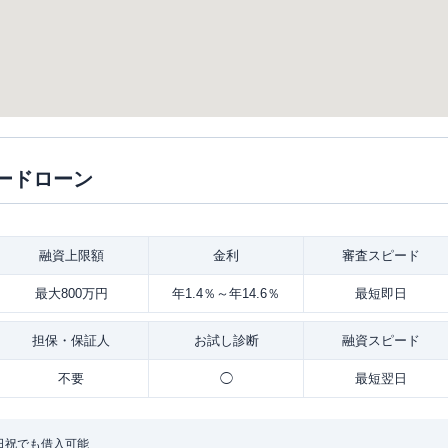
ードローン
融資
上限額
金利
審査
スピード
最大800万円
年1.4％～年14.6％
最短即日
担保・
保証人
お試し
診断
融資
スピード
不要
◯
最短翌日
日祝でも借入可能