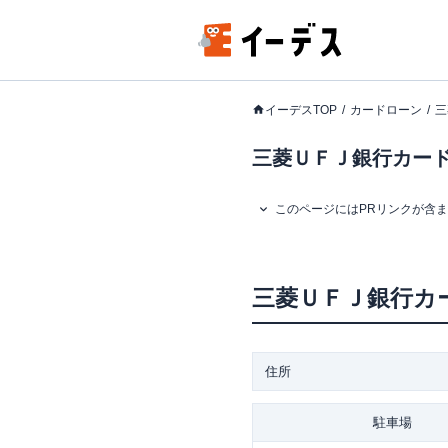
イーデスTOP
カードローン
三
三菱ＵＦＪ銀行カード
このページにはPRリンクが含
三菱ＵＦＪ銀行カ
住所
駐車場