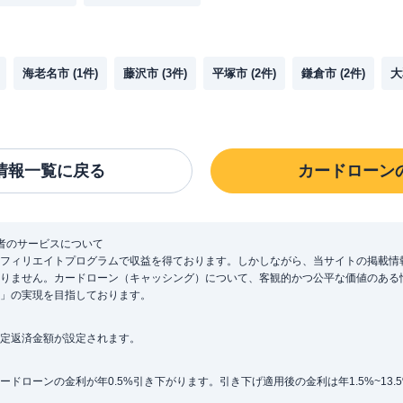
海老名市
(
1
件)
藤沢市
(
3
件)
平塚市
(
2
件)
鎌倉市
(
2
件)
大
情報一覧に戻る
カードローン
者のサービスについて
フィリエイトプログラムで収益を得ております。しかしながら、当サイトの掲載情
りません。カードローン（キャッシング）について、客観的かつ公平な価値のある
」の実現を目指しております。
定返済金額が設定されます。
ローンの金利が年0.5%引き下がります。引き下げ適用後の金利は年1.5%~13.