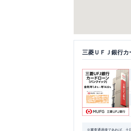
三菱ＵＦＪ銀行カ
※審査通過後であれば、土