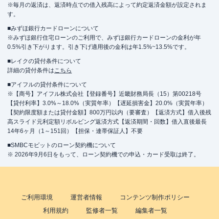
※毎月の返済は、返済時点での借入残高によって約定返済金額が設定されま
す。
■みずほ銀行カードローンについて
※みずほ銀行住宅ローンのご利用で、みずほ銀行カードローンの金利が年
0.5%引き下がります。引き下げ適用後の金利は年1.5%~13.5%です。
■レイクの貸付条件について
詳細の貸付条件は
こちら
■アイフルの貸付条件について
※【商号】アイフル株式会社【登録番号】近畿財務局長（15）第00218号
【貸付利率】3.0%～18.0%（実質年率）【遅延損害金】20.0%（実質年率）
【契約限度額または貸付金額】800万円以内（要審査）【返済方式】借入後残
高スライド元利定額リボルビング返済方式【返済期間・回数】借入直後最長
14年6ヶ月（1～151回）【担保・連帯保証人】不要
■SMBCモビットのローン契約機について
※ 2026年9月6日をもって、ローン契約機での申込・カード受取は終了。
ご利用環境
運営者情報
コンテンツ制作ポリシー
利用規約
監修者一覧
編集者一覧