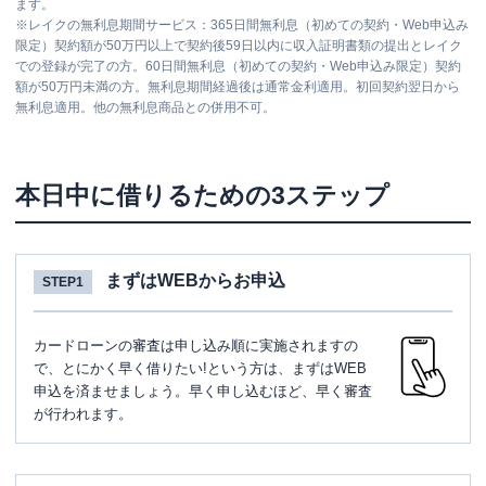
ます。
※
レイクの無利息期間サービス：365日間無利息（初めての契約・Web申込み
限定）契約額が50万円以上で契約後59日以内に収入証明書類の提出とレイク
での登録が完了の方。60日間無利息（初めての契約・Web申込み限定）契約
額が50万円未満の方。無利息期間経過後は通常金利適用。初回契約翌日から
無利息適用。他の無利息商品との併用不可。
本日中に借りるための3ステップ
まずはWEBからお申込
STEP1
カードローンの審査は申し込み順に実施されますの
で、とにかく早く借りたい!という方は、まずはWEB
申込を済ませましょう。早く申し込むほど、早く審査
が行われます。