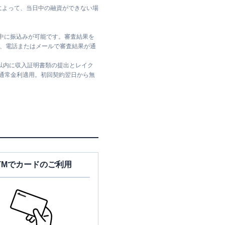
によって、当日中の融資ができない場
日中に振込みが可能です。審査結果を
ては、電話またはメールで審査結果が通
日以内に収入証明書類の提出とレイク
は通常金利適用。初回契約翌日から無
TMでカードのご利用