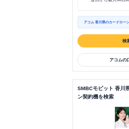
アコム 香川県のカードロー
検
アコム
の
SMBCモビット 香
ン契約機を検索