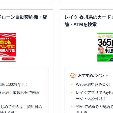
ドローン自動契約機・店
レイク 香川県のカード
舗・ATMを検索
おすすめポイント
認は100%なし！
Web完結申込みOK！
B完結！最短20分で融資
レイクアプリでPayP
ージ・返済可能！
はじめての人は、契約日の
初めてWebでの契約で
間金利0円！
息！※