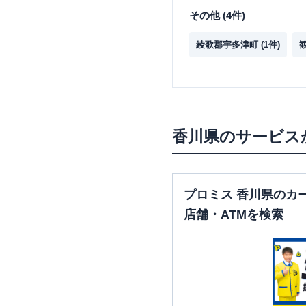
その他
(
4
件)
綾歌郡宇多津町
(
1
件)
香川県
のサービス
プロミス 香川県のカ
店舗・ATMを検索