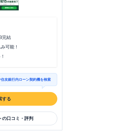
B完結
込み可能！
料！
三井住友銀行内ローン契約機を検索
索する
ト
の口コミ・評判