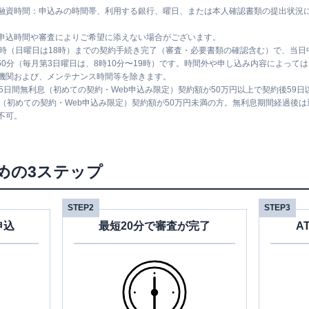
融資時間：申込みの時間帯、利用する銀行、曜日、または本人確認書類の提出状況
申込時間や審査によりご希望に添えない場合がございます。
1時（日曜日は18時）までの契約手続き完了（審査・必要書類の確認含む）で、当
時50分（毎月第3日曜日は、8時10分〜19時）です。時間外や申し込み内容によっ
機関および、メンテナンス時間等を除きます。
5日間無利息（初めての契約・Web申込み限定）契約額が50万円以上で契約後59
息（初めての契約・Web申込み限定）契約額が50万円未満の方。無利息期間経過後
不可。
めの3ステップ
STEP2
STEP3
申込
最短20分で審査が完了
A