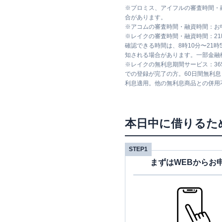
※
プロミス、アイフルの審査時間・
合があります。
※
アコムの審査時間・融資時間：お
※
レイクの審査時間・融資時間：2
確認できる時間は、8時10分〜21
知される場合があります。一部金融
※
レイクの無利息期間サービス：36
での登録が完了の方。60日間無利
利息適用。他の無利息商品との併用
本日中に借りるた
STEP1
まずはWEBからお