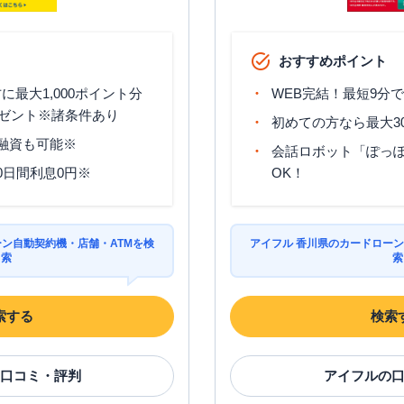
おすすめポイント
最大1,000ポイント分
WEB完結！最短9分
ゼント※諸条件あり
初めての方なら最大3
分融資も可能※
会話ロボット「ぽっぽ
0日間利息0円※
OK！
ーン自動契約機・店舗・ATMを検
アイフル 香川県のカードローン
索
索
索する
検索
口コミ・評判
アイフル
の