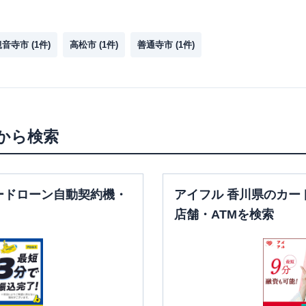
観音寺市
(
1
件)
高松市
(
1
件)
善通寺市
(
1
件)
から検索
ードローン自動契約機・
アイフル 香川県のカー
店舗・ATMを検索