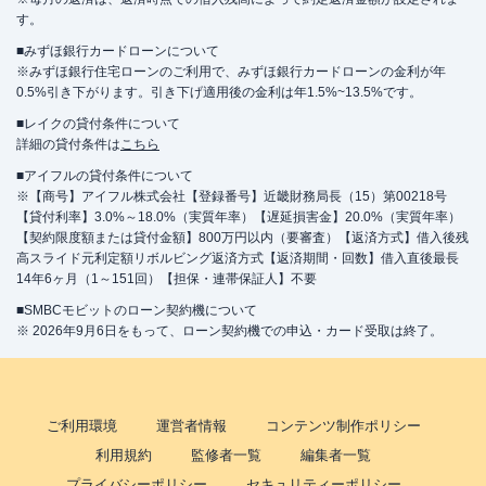
す。
■みずほ銀行カードローンについて
※みずほ銀行住宅ローンのご利用で、みずほ銀行カードローンの金利が年
0.5%引き下がります。引き下げ適用後の金利は年1.5%~13.5%です。
■レイクの貸付条件について
詳細の貸付条件は
こちら
■アイフルの貸付条件について
※【商号】アイフル株式会社【登録番号】近畿財務局長（15）第00218号
【貸付利率】3.0%～18.0%（実質年率）【遅延損害金】20.0%（実質年率）
【契約限度額または貸付金額】800万円以内（要審査）【返済方式】借入後残
高スライド元利定額リボルビング返済方式【返済期間・回数】借入直後最長
14年6ヶ月（1～151回）【担保・連帯保証人】不要
■SMBCモビットのローン契約機について
※ 2026年9月6日をもって、ローン契約機での申込・カード受取は終了。
ご利用環境
運営者情報
コンテンツ制作ポリシー
利用規約
監修者一覧
編集者一覧
プライバシーポリシー
セキュリティーポリシー