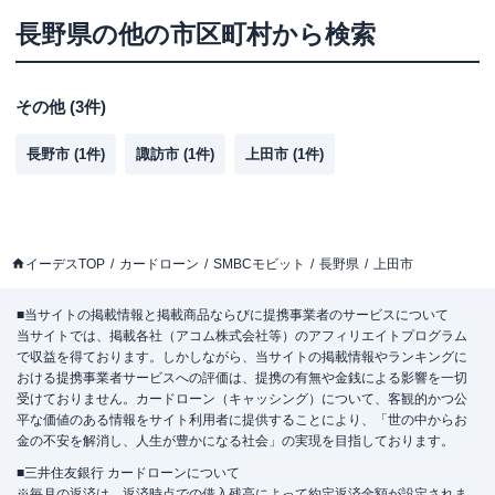
長野県
の他の市区町村から検索
その他
(
3
件)
長野市
(
1
件)
諏訪市
(
1
件)
上田市
(
1
件)
イーデスTOP
カードローン
SMBCモビット
長野県
上田市
■当サイトの掲載情報と掲載商品ならびに提携事業者のサービスについて
当サイトでは、掲載各社（アコム株式会社等）のアフィリエイトプログラム
で収益を得ております。しかしながら、当サイトの掲載情報やランキングに
おける提携事業者サービスへの評価は、提携の有無や金銭による影響を一切
受けておりません。カードローン（キャッシング）について、客観的かつ公
平な価値のある情報をサイト利用者に提供することにより、「世の中からお
金の不安を解消し、人生が豊かになる社会」の実現を目指しております。
■三井住友銀行 カードローンについて
※毎月の返済は、返済時点での借入残高によって約定返済金額が設定されま