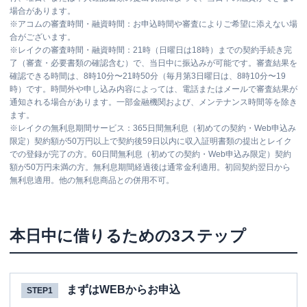
場合があります。
※
アコムの審査時間・融資時間：お申込時間や審査によりご希望に添えない場
合がございます。
※
レイクの審査時間・融資時間：21時（日曜日は18時）までの契約手続き完
了（審査・必要書類の確認含む）で、当日中に振込みが可能です。審査結果を
確認できる時間は、8時10分〜21時50分（毎月第3日曜日は、8時10分〜19
時）です。時間外や申し込み内容によっては、電話またはメールで審査結果が
通知される場合があります。一部金融機関および、メンテナンス時間等を除き
ます。
※
レイクの無利息期間サービス：365日間無利息（初めての契約・Web申込み
限定）契約額が50万円以上で契約後59日以内に収入証明書類の提出とレイク
での登録が完了の方。60日間無利息（初めての契約・Web申込み限定）契約
額が50万円未満の方。無利息期間経過後は通常金利適用。初回契約翌日から
無利息適用。他の無利息商品との併用不可。
本日中に借りるための3ステップ
まずはWEBからお申込
STEP1