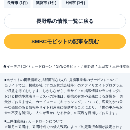
長野市
(
1
件)
諏訪市
(
1
件)
上田市
(
1
件)
長野県
の情報一覧に戻る
SMBCモビット
の記事を読む
イーデスTOP
カードローン
SMBCモビット
長野県
上田市
三井住友銀
■当サイトの掲載情報と掲載商品ならびに提携事業者のサービスについて
当サイトでは、掲載各社（アコム株式会社等）のアフィリエイトプログラム
で収益を得ております。しかしながら、当サイトの掲載情報やランキングに
おける提携事業者サービスへの評価は、提携の有無や金銭による影響を一切
受けておりません。カードローン（キャッシング）について、客観的かつ公
平な価値のある情報をサイト利用者に提供することにより、「世の中からお
金の不安を解消し、人生が豊かになる社会」の実現を目指しております。
■三井住友銀行 カードローンについて
※毎月の返済は、返済時点での借入残高によって約定返済金額が設定されま