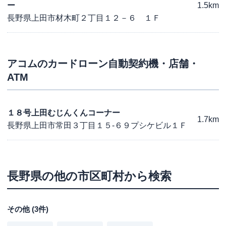
ー
1.5km
長野県上田市材木町２丁目１２－６ １Ｆ
アコム
のカードローン自動契約機・店舗・
ATM
１８号上田むじんくんコーナー
1.7km
長野県上田市常田３丁目１５-６９プシケビル１Ｆ
長野県
の他の市区町村から検索
その他
(
3
件)