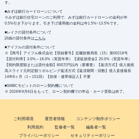
す。
■みずほ銀行カードローンについて
※みずほ銀行住宅ローンのご利用で、みずほ銀行カードローンの金利が年
0.5%引き下がります。引き下げ適用後の金利は年1.5%~13.5%です。
■レイクの貸付条件について
詳細の貸付条件は
こちら
■アイフルの貸付条件について
※【商号】アイフル株式会社【登録番号】近畿財務局長（15）第00218号
【貸付利率】3.0%～18.0%（実質年率）【遅延損害金】20.0%（実質年率）
【契約限度額または貸付金額】800万円以内（要審査）【返済方式】借入後残
高スライド元利定額リボルビング返済方式【返済期間・回数】借入直後最長
14年6ヶ月（1～151回）【担保・連帯保証人】不要
■SMBCモビットのローン契約機について
※ 2026年9月6日をもって、ローン契約機での申込・カード受取は終了。
ご利用環境
運営者情報
コンテンツ制作ポリシー
利用規約
監修者一覧
編集者一覧
プライバシーポリシー
セキュリティーポリシー