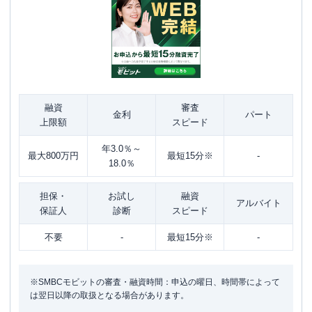
融資
審査
金利
パート
上限額
スピード
年3.0％～
最大800万円
最短15分※
-
18.0％
担保・
お試し
融資
アルバイト
保証人
診断
スピード
不要
-
最短15分※
-
※SMBCモビットの審査・融資時間：申込の曜日、時間帯によって
は翌日以降の取扱となる場合があります。