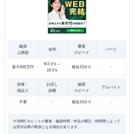
融資
審査
金利
パート
上限額
スピード
年3.0％～
最大800万円
最短15分※
-
18.0％
担保・
お試し
融資
アルバイト
保証人
診断
スピード
不要
-
最短15分※
-
※SMBCモビットの審査・融資時間：申込の曜日、時間帯によって
は翌日以降の取扱となる場合があります。