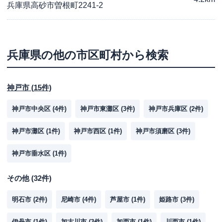
兵庫県高砂市曽根町2241-2
兵庫県
の他の市区町村から検索
神戸市
(
15
件)
神戸市中央区
(
4
件)
神戸市東灘区
(
3
件)
神戸市兵庫区
(
2
件)
神戸市灘区
(
1
件)
神戸市西区
(
1
件)
神戸市須磨区
(
3
件)
神戸市垂水区
(
1
件)
その他
(
32
件)
明石市
(
2
件)
尼崎市
(
4
件)
芦屋市
(
1
件)
姫路市
(
3
件)
伊丹市
(
1
件)
加古川市
(
3
件)
加西市
(
1
件)
川西市
(
1
件)