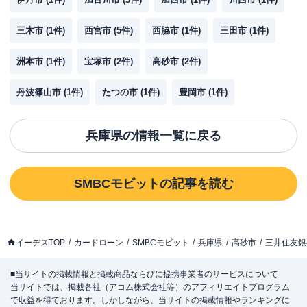
三木市
(
1
件)
西宮市
(
5
件)
西脇市
(
1
件)
三田市
(
1
件)
洲本市
(
1
件)
宝塚市
(
2
件)
高砂市
(
2
件)
丹波篠山市
(
1
件)
たつの市
(
1
件)
豊岡市
(
1
件)
兵庫県
の情報一覧に戻る
SMBCモビット
の記事を読む
イーデスTOP
カードローン
SMBCモビット
兵庫県
高砂市
三井住友銀
■当サイトの掲載情報と掲載商品ならびに提携事業者のサービスについて
当サイトでは、掲載各社（アコム株式会社等）のアフィリエイトプログラム
で収益を得ております。しかしながら、当サイトの掲載情報やランキングに