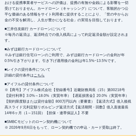
おける提携事業者サービスへの評価は、提携の有無や金銭による影響を一切
受けておりません。カードローン（キャッシング）について、客観的かつ公
平な価値のある情報をサイト利用者に提供することにより、「世の中からお
金の不安を解消し、人生が豊かになる社会」の実現を目指しております。
■三井住友銀行 カードローンについて
※毎月の返済は、返済時点での借入残高によって約定返済金額が設定されま
す。
■みずほ銀行カードローンについて
※みずほ銀行住宅ローンのご利用で、みずほ銀行カードローンの金利が年
0.5%引き下がります。引き下げ適用後の金利は年1.5%~13.5%です。
■レイクの貸付条件について
詳細の貸付条件は
こちら
■アイフルの貸付条件について
※【商号】アイフル株式会社【登録番号】近畿財務局長（15）第00218号
【貸付利率】3.0%～18.0%（実質年率）【遅延損害金】20.0%（実質年率）
【契約限度額または貸付金額】800万円以内（要審査）【返済方式】借入後残
高スライド元利定額リボルビング返済方式【返済期間・回数】借入直後最長
14年6ヶ月（1～151回）【担保・連帯保証人】不要
■SMBCモビットのローン契約機について
※ 2026年9月6日をもって、ローン契約機での申込・カード受取は終了。