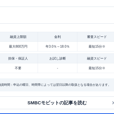
融資
上限額
金利
審査
スピード
最大800万円
年3.0％～18.0％
最短15分※
担保・
保証人
お試し
診断
融資
スピード
不要
-
最短15分※
・融資時間：申込の曜日、時間帯によっては翌日以降の取扱となる場合があります。
SMBCモビット
の記事を読む