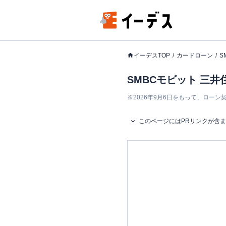
イーデスTOP
カードローン
S
SMBCモビット 三
※
2026年9月6日をもって、ロー
このページにはPRリンクが含