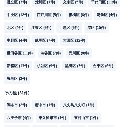
足立区
(
3
件)
荒川区
(
1
件)
文京区
(
5
件)
千代田区
(
11
件)
中央区
(
12
件)
江戸川区
(
5
件)
板橋区
(
6
件)
葛飾区
(
4
件)
北区
(
4
件)
江東区
(
6
件)
目黒区
(
6
件)
港区
(
15
件)
中野区
(
4
件)
練馬区
(
7
件)
大田区
(
12
件)
世田谷区
(
11
件)
渋谷区
(
7
件)
品川区
(
8
件)
新宿区
(
13
件)
杉並区
(
9
件)
墨田区
(
3
件)
台東区
(
6
件)
豊島区
(
3
件)
その他
(
31
件)
調布市
(
2
件)
府中市
(
1
件)
八丈島八丈町
(
1
件)
八王子市
(
4
件)
東久留米市
(
1
件)
東村山市
(
1
件)