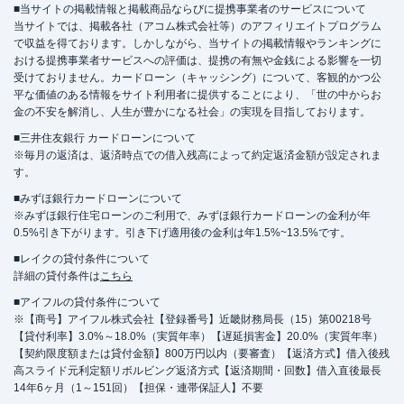
■当サイトの掲載情報と掲載商品ならびに提携事業者のサービスについて
当サイトでは、掲載各社（アコム株式会社等）のアフィリエイトプログラム
で収益を得ております。しかしながら、当サイトの掲載情報やランキングに
おける提携事業者サービスへの評価は、提携の有無や金銭による影響を一切
受けておりません。カードローン（キャッシング）について、客観的かつ公
平な価値のある情報をサイト利用者に提供することにより、「世の中からお
金の不安を解消し、人生が豊かになる社会」の実現を目指しております。
■三井住友銀行 カードローンについて
※毎月の返済は、返済時点での借入残高によって約定返済金額が設定されま
す。
■みずほ銀行カードローンについて
※みずほ銀行住宅ローンのご利用で、みずほ銀行カードローンの金利が年
0.5%引き下がります。引き下げ適用後の金利は年1.5%~13.5%です。
■レイクの貸付条件について
詳細の貸付条件は
こちら
■アイフルの貸付条件について
※【商号】アイフル株式会社【登録番号】近畿財務局長（15）第00218号
【貸付利率】3.0%～18.0%（実質年率）【遅延損害金】20.0%（実質年率）
【契約限度額または貸付金額】800万円以内（要審査）【返済方式】借入後残
高スライド元利定額リボルビング返済方式【返済期間・回数】借入直後最長
14年6ヶ月（1～151回）【担保・連帯保証人】不要