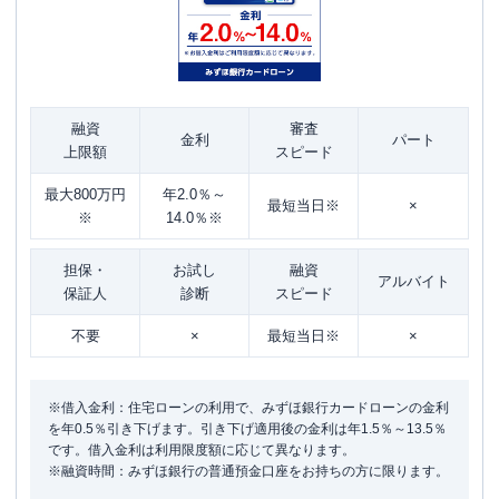
融資
審査
金利
パート
上限額
スピード
最大800万円
年2.0％～
最短当日※
×
※
14.0％※
担保・
お試し
融資
アルバイト
保証人
診断
スピード
不要
×
最短当日※
×
※借入金利：住宅ローンの利用で、みずほ銀行カードローンの金利
を年0.5％引き下げます。引き下げ適用後の金利は年1.5％～13.5％
です。借入金利は利用限度額に応じて異なります。
※融資時間：みずほ銀行の普通預金口座をお持ちの方に限ります。