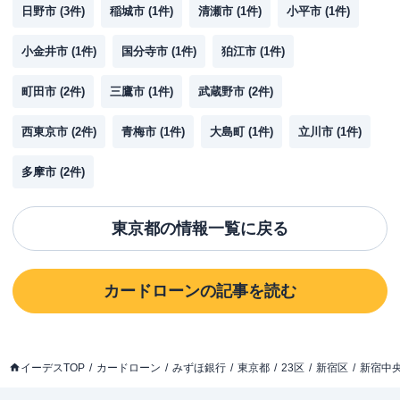
日野市
(
3
件)
稲城市
(
1
件)
清瀬市
(
1
件)
小平市
(
1
件)
小金井市
(
1
件)
国分寺市
(
1
件)
狛江市
(
1
件)
町田市
(
2
件)
三鷹市
(
1
件)
武蔵野市
(
2
件)
西東京市
(
2
件)
青梅市
(
1
件)
大島町
(
1
件)
立川市
(
1
件)
多摩市
(
2
件)
東京都
の情報一覧に戻る
カードローン
の記事を読む
イーデスTOP
カードローン
みずほ銀行
東京都
23区
新宿区
新宿中