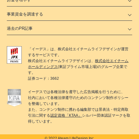
事業資金を調達する
過去のPR記事
「
イーデス
」は、
株式会社エイチームライフデザイン
が運営
するサービスです。
株式会社エイチームライフデザイン
は、
株式会社エイチーム
ホールディングス
(東証プライム市場上場)のグループ企業で
す。
証券コード：3662
イーデス
では各種法律を遵守した広告掲載を行うために、
社内において各種法律遵守のためのコンテンツ制作ポリシー
を整備しています。
また、コンテンツ制作に携わる編集部では景表法・特定商取
引法に関する
認定資格「KTAA」
シルバー団体認証マークを取
得しています。
© 2022 Ateam LifeDesign Inc.