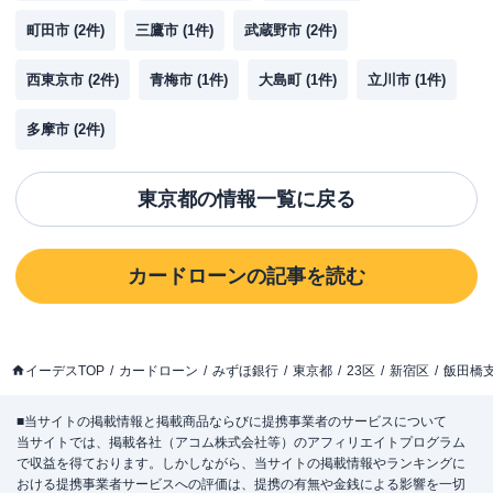
町田市
(
2
件)
三鷹市
(
1
件)
武蔵野市
(
2
件)
西東京市
(
2
件)
青梅市
(
1
件)
大島町
(
1
件)
立川市
(
1
件)
多摩市
(
2
件)
東京都
の情報一覧に戻る
カードローン
の記事を読む
イーデスTOP
カードローン
みずほ銀行
東京都
23区
新宿区
飯田橋
■当サイトの掲載情報と掲載商品ならびに提携事業者のサービスについて
当サイトでは、掲載各社（アコム株式会社等）のアフィリエイトプログラム
で収益を得ております。しかしながら、当サイトの掲載情報やランキングに
おける提携事業者サービスへの評価は、提携の有無や金銭による影響を一切