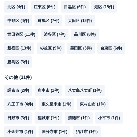
北区
(
4
件)
江東区
(
6
件)
目黒区
(
6
件)
港区
(
15
件)
中野区
(
4
件)
練馬区
(
7
件)
大田区
(
12
件)
世田谷区
(
11
件)
渋谷区
(
7
件)
品川区
(
8
件)
新宿区
(
13
件)
杉並区
(
9
件)
墨田区
(
3
件)
台東区
(
6
件)
豊島区
(
3
件)
その他
(
31
件)
調布市
(
2
件)
府中市
(
1
件)
八丈島八丈町
(
1
件)
八王子市
(
4
件)
東久留米市
(
1
件)
東村山市
(
1
件)
日野市
(
3
件)
稲城市
(
1
件)
清瀬市
(
1
件)
小平市
(
1
件)
小金井市
(
1
件)
国分寺市
(
1
件)
狛江市
(
1
件)