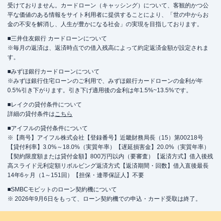
受けておりません。カードローン（キャッシング）について、客観的かつ公
平な価値のある情報をサイト利用者に提供することにより、「世の中からお
金の不安を解消し、人生が豊かになる社会」の実現を目指しております。
■三井住友銀行 カードローンについて
※毎月の返済は、返済時点での借入残高によって約定返済金額が設定されま
す。
■みずほ銀行カードローンについて
※みずほ銀行住宅ローンのご利用で、みずほ銀行カードローンの金利が年
0.5%引き下がります。引き下げ適用後の金利は年1.5%~13.5%です。
■レイクの貸付条件について
詳細の貸付条件は
こちら
■アイフルの貸付条件について
※【商号】アイフル株式会社【登録番号】近畿財務局長（15）第00218号
【貸付利率】3.0%～18.0%（実質年率）【遅延損害金】20.0%（実質年率）
【契約限度額または貸付金額】800万円以内（要審査）【返済方式】借入後残
高スライド元利定額リボルビング返済方式【返済期間・回数】借入直後最長
14年6ヶ月（1～151回）【担保・連帯保証人】不要
■SMBCモビットのローン契約機について
※ 2026年9月6日をもって、ローン契約機での申込・カード受取は終了。