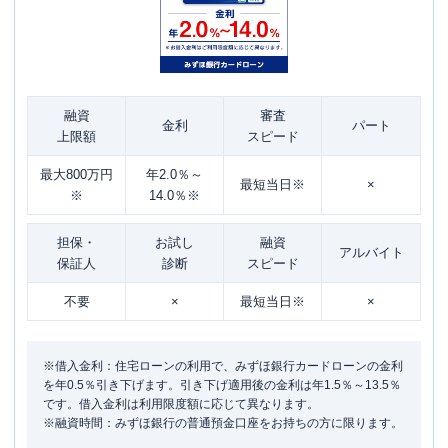
融資
審査
金利
パート
上限額
スピード
最大800万円
年2.0％～
最短当日※
×
※
14.0％※
担保・
お試し
融資
アルバイト
保証人
診断
スピード
不要
×
最短当日※
×
※借入金利：住宅ローンの利用で、みずほ銀行カードローンの金利
を年0.5％引き下げます。引き下げ適用後の金利は年1.5％～13.5％
です。借入金利は利用限度額に応じて異なります。
※融資時間：みずほ銀行の普通預金口座をお持ちの方に限ります。