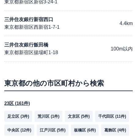
東京都新宿区新宿3-24-1
三井住友銀行新宿西口
4.4km
東京都新宿区西新宿1-7-1
三井住友銀行飯田橋
100m以内
東京都新宿区揚場町1-18
東京都
の他の市区町村から検索
23区
(
161
件)
足立区
(
3
件)
荒川区
(
1
件)
文京区
(
5
件)
千代田区
(
11
件)
中央区
(
12
件)
江戸川区
(
5
件)
板橋区
(
6
件)
葛飾区
(
4
件)