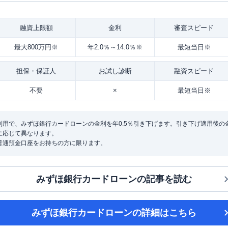
融資
上限額
金利
審査
スピード
最大800万円※
年2.0％～14.0％※
最短当日※
担保・
保証人
お試し
診断
融資
スピード
不要
×
最短当日※
用で、みずほ銀行カードローンの金利を年0.5％引き下げます。引き下げ適用後の金利は
に応じて異なります。
普通預金口座をお持ちの方に限ります。
みずほ銀行カードローン
の記事を読む
みずほ銀行カードローン
の詳細はこちら