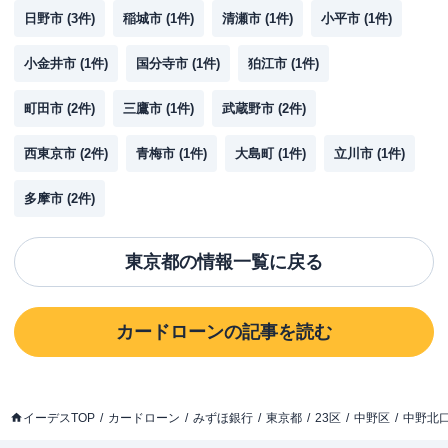
日野市
(
3
件)
稲城市
(
1
件)
清瀬市
(
1
件)
小平市
(
1
件)
小金井市
(
1
件)
国分寺市
(
1
件)
狛江市
(
1
件)
町田市
(
2
件)
三鷹市
(
1
件)
武蔵野市
(
2
件)
西東京市
(
2
件)
青梅市
(
1
件)
大島町
(
1
件)
立川市
(
1
件)
多摩市
(
2
件)
東京都
の情報一覧に戻る
カードローン
の記事を読む
イーデスTOP
カードローン
みずほ銀行
東京都
23区
中野区
中野北