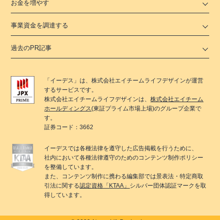
お金を増やす
事業資金を調達する
過去のPR記事
「
イーデス
」は、
株式会社エイチームライフデザイン
が運営
するサービスです。
株式会社エイチームライフデザイン
は、
株式会社エイチーム
ホールディングス
(東証プライム市場上場)のグループ企業で
す。
証券コード：3662
イーデス
では各種法律を遵守した広告掲載を行うために、
社内において各種法律遵守のためのコンテンツ制作ポリシー
を整備しています。
また、コンテンツ制作に携わる編集部では景表法・特定商取
引法に関する
認定資格「KTAA」
シルバー団体認証マークを取
得しています。