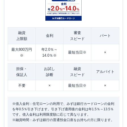
融資
審査
金利
パート
上限額
スピード
最大800万円
年2.0％～
最短当日※
×
※
14.0％※
担保・
お試し
融資
アルバイト
保証人
診断
スピード
不要
×
最短当日※
×
※借入金利：住宅ローンの利用で、みずほ銀行カードローンの金利
を年0.5％引き下げます。引き下げ適用後の金利は年1.5％～13.5％
です。借入金利は利用限度額に応じて異なります。
※融資時間：みずほ銀行の普通預金口座をお持ちの方に限ります。