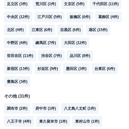
足立区
(
3
件)
荒川区
(
1
件)
文京区
(
5
件)
千代田区
(
11
件)
中央区
(
12
件)
江戸川区
(
5
件)
板橋区
(
6
件)
葛飾区
(
4
件)
北区
(
4
件)
江東区
(
6
件)
目黒区
(
6
件)
港区
(
15
件)
中野区
(
4
件)
練馬区
(
7
件)
大田区
(
12
件)
世田谷区
(
11
件)
渋谷区
(
7
件)
品川区
(
8
件)
新宿区
(
13
件)
杉並区
(
9
件)
墨田区
(
3
件)
台東区
(
6
件)
豊島区
(
3
件)
その他
(
31
件)
調布市
(
2
件)
府中市
(
1
件)
八丈島八丈町
(
1
件)
八王子市
(
4
件)
東久留米市
(
1
件)
東村山市
(
1
件)