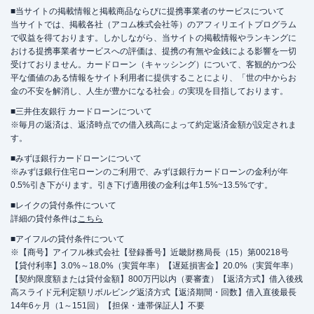
■当サイトの掲載情報と掲載商品ならびに提携事業者のサービスについて
当サイトでは、掲載各社（アコム株式会社等）のアフィリエイトプログラム
で収益を得ております。しかしながら、当サイトの掲載情報やランキングに
おける提携事業者サービスへの評価は、提携の有無や金銭による影響を一切
受けておりません。カードローン（キャッシング）について、客観的かつ公
平な価値のある情報をサイト利用者に提供することにより、「世の中からお
金の不安を解消し、人生が豊かになる社会」の実現を目指しております。
■三井住友銀行 カードローンについて
※毎月の返済は、返済時点での借入残高によって約定返済金額が設定されま
す。
■みずほ銀行カードローンについて
※みずほ銀行住宅ローンのご利用で、みずほ銀行カードローンの金利が年
0.5%引き下がります。引き下げ適用後の金利は年1.5%~13.5%です。
■レイクの貸付条件について
詳細の貸付条件は
こちら
■アイフルの貸付条件について
※【商号】アイフル株式会社【登録番号】近畿財務局長（15）第00218号
【貸付利率】3.0%～18.0%（実質年率）【遅延損害金】20.0%（実質年率）
【契約限度額または貸付金額】800万円以内（要審査）【返済方式】借入後残
高スライド元利定額リボルビング返済方式【返済期間・回数】借入直後最長
14年6ヶ月（1～151回）【担保・連帯保証人】不要