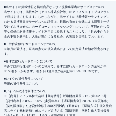
■当サイトの掲載情報と掲載商品ならびに提携事業者のサービスについて
当サイトでは、掲載各社（アコム株式会社等）のアフィリエイトプログラム
で収益を得ております。しかしながら、当サイトの掲載情報やランキングに
おける提携事業者サービスへの評価は、提携の有無や金銭による影響を一切
受けておりません。カードローン（キャッシング）について、客観的かつ公
平な価値のある情報をサイト利用者に提供することにより、「世の中からお
金の不安を解消し、人生が豊かになる社会」の実現を目指しております。
■三井住友銀行 カードローンについて
※毎月の返済は、返済時点での借入残高によって約定返済金額が設定されま
す。
■みずほ銀行カードローンについて
※みずほ銀行住宅ローンのご利用で、みずほ銀行カードローンの金利が年
0.5%引き下がります。引き下げ適用後の金利は年1.5%~13.5%です。
■レイクの貸付条件について
詳細の貸付条件は
こちら
■アイフルの貸付条件について
※【商号】アイフル株式会社【登録番号】近畿財務局長（15）第00218号
【貸付利率】3.0%～18.0%（実質年率）【遅延損害金】20.0%（実質年率）
【契約限度額または貸付金額】800万円以内（要審査）【返済方式】借入後残
高スライド元利定額リボルビング返済方式【返済期間・回数】借入直後最長
14年6ヶ月（1～151回）【担保・連帯保証人】不要