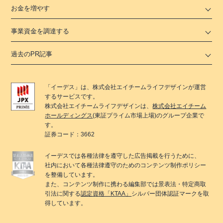
お金を増やす
事業資金を調達する
過去のPR記事
「
イーデス
」は、
株式会社エイチームライフデザイン
が運営
するサービスです。
株式会社エイチームライフデザイン
は、
株式会社エイチーム
ホールディングス
(東証プライム市場上場)のグループ企業で
す。
証券コード：3662
イーデス
では各種法律を遵守した広告掲載を行うために、
社内において各種法律遵守のためのコンテンツ制作ポリシー
を整備しています。
また、コンテンツ制作に携わる編集部では景表法・特定商取
引法に関する
認定資格「KTAA」
シルバー団体認証マークを取
得しています。