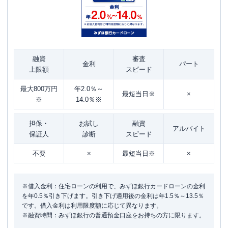
融資
審査
金利
パート
上限額
スピード
最大800万円
年2.0％～
最短当日※
×
※
14.0％※
担保・
お試し
融資
アルバイト
保証人
診断
スピード
不要
×
最短当日※
×
※借入金利：住宅ローンの利用で、みずほ銀行カードローンの金利
を年0.5％引き下げます。引き下げ適用後の金利は年1.5％～13.5％
です。借入金利は利用限度額に応じて異なります。
※融資時間：みずほ銀行の普通預金口座をお持ちの方に限ります。