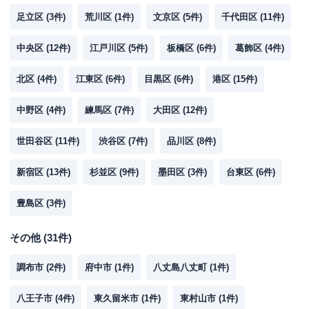
足立区
(
3
件)
荒川区
(
1
件)
文京区
(
5
件)
千代田区
(
11
件)
中央区
(
12
件)
江戸川区
(
5
件)
板橋区
(
6
件)
葛飾区
(
4
件)
北区
(
4
件)
江東区
(
6
件)
目黒区
(
6
件)
港区
(
15
件)
中野区
(
4
件)
練馬区
(
7
件)
大田区
(
12
件)
世田谷区
(
11
件)
渋谷区
(
7
件)
品川区
(
8
件)
新宿区
(
13
件)
杉並区
(
9
件)
墨田区
(
3
件)
台東区
(
6
件)
豊島区
(
3
件)
その他
(
31
件)
調布市
(
2
件)
府中市
(
1
件)
八丈島八丈町
(
1
件)
八王子市
(
4
件)
東久留米市
(
1
件)
東村山市
(
1
件)