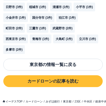
日野市
(
3
件)
稲城市
(
1
件)
清瀬市
(
1
件)
小平市
(
1
件)
小金井市
(
1
件)
国分寺市
(
1
件)
狛江市
(
1
件)
町田市
(
2
件)
三鷹市
(
1
件)
武蔵野市
(
2
件)
西東京市
(
2
件)
青梅市
(
1
件)
大島町
(
1
件)
立川市
(
1
件)
多摩市
(
2
件)
東京都
の情報一覧に戻る
カードローン
の記事を読む
イーデスTOP
カードローン
みずほ銀行
東京都
23区
中央区
銀座中