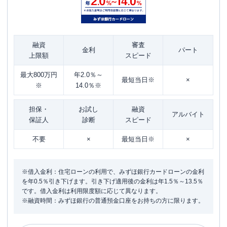
融資
審査
金利
パート
上限額
スピード
最大800万円
年2.0％～
最短当日※
×
※
14.0％※
担保・
お試し
融資
アルバイト
保証人
診断
スピード
不要
×
最短当日※
×
※借入金利：住宅ローンの利用で、みずほ銀行カードローンの金利
を年0.5％引き下げます。引き下げ適用後の金利は年1.5％～13.5％
です。借入金利は利用限度額に応じて異なります。
※融資時間：みずほ銀行の普通預金口座をお持ちの方に限ります。