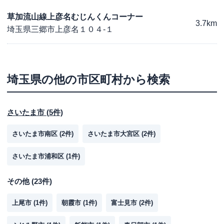
草加流山線上彦名むじんくんコーナー
3.7km
埼玉県三郷市上彦名１０４-１
埼玉県
の他の市区町村から検索
さいたま市
(
5
件)
さいたま市南区
(
2
件)
さいたま市大宮区
(
2
件)
さいたま市浦和区
(
1
件)
その他
(
23
件)
上尾市
(
1
件)
朝霞市
(
1
件)
富士見市
(
2
件)