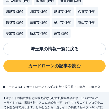
ふじみ野市
(
1
件)
飯能市
(
1
件)
春日部市
(
1
件)
川越市
(
2
件)
川口市
(
2
件)
越谷市
(
2
件)
久喜市
(
1
件)
熊谷市
(
1
件)
三郷市
(
1
件)
桶川市
(
1
件)
狭山市
(
1
件)
草加市
(
1
件)
所沢市
(
3
件)
蕨市
(
1
件)
埼玉県
の情報一覧に戻る
カードローン
の記事を読む
イーデスTOP
カードローン
みずほ銀行
埼玉県
三郷市
三郷支店
■当サイトの掲載情報と掲載商品ならびに提携事業者のサービスについて
当サイトでは、掲載各社（アコム株式会社等）のアフィリエイトプログラム
で収益を得ております。しかしながら、当サイトの掲載情報やランキングに