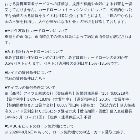
おける提携事業者サービスへの評価は、提携の有無や金銭による影響を一切
受けておりません。カードローン（キャッシング）について、客観的かつ公
平な価値のある情報をサイト利用者に提供することにより、「世の中からお
金の不安を解消し、人生が豊かになる社会」の実現を目指しております。
■三井住友銀行 カードローンについて
※毎月の返済は、返済時点での借入残高によって約定返済金額が設定されま
す。
■みずほ銀行カードローンについて
※みずほ銀行住宅ローンのご利用で、みずほ銀行カードローンの金利が年
0.5%引き下がります。引き下げ適用後の金利は年1.5%~13.5%です。
■レイクの貸付条件について
詳細の貸付条件は
こちら
■アイフルの貸付条件について
※【商号】アイフル株式会社【登録番号】近畿財務局長（15）第00218号
【貸付利率】3.0%～18.0%（実質年率）【遅延損害金】20.0%（実質年率）
【契約限度額または貸付金額】800万円以内（要審査）【返済方式】借入後残
高スライド元利定額リボルビング返済方式【返済期間・回数】借入直後最長
14年6ヶ月（1～151回）【担保・連帯保証人】不要
■SMBCモビットのローン契約機について
※ 2026年9月6日をもって、ローン契約機での申込・カード受取は終了。