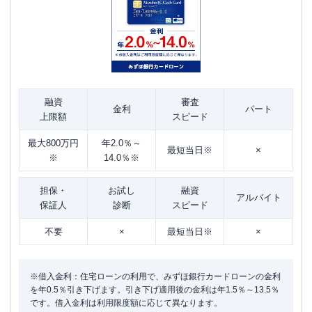
融資
審査
金利
パート
上限額
スピード
最大800万円
年2.0％～
最短当日※
×
※
14.0％※
担保・
お試し
融資
アルバイト
保証人
診断
スピード
不要
×
最短当日※
×
※借入金利：住宅ローンの利用で、みずほ銀行カードローンの金利
を年0.5％引き下げます。引き下げ適用後の金利は年1.5％～13.5％
です。借入金利は利用限度額に応じて異なります。