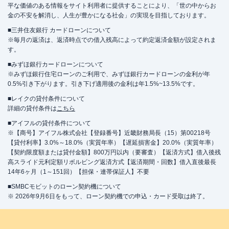
平な価値のある情報をサイト利用者に提供することにより、「世の中からお
金の不安を解消し、人生が豊かになる社会」の実現を目指しております。
■三井住友銀行 カードローンについて
※毎月の返済は、返済時点での借入残高によって約定返済金額が設定されま
す。
■みずほ銀行カードローンについて
※みずほ銀行住宅ローンのご利用で、みずほ銀行カードローンの金利が年
0.5%引き下がります。引き下げ適用後の金利は年1.5%~13.5%です。
■レイクの貸付条件について
詳細の貸付条件は
こちら
■アイフルの貸付条件について
※【商号】アイフル株式会社【登録番号】近畿財務局長（15）第00218号
【貸付利率】3.0%～18.0%（実質年率）【遅延損害金】20.0%（実質年率）
【契約限度額または貸付金額】800万円以内（要審査）【返済方式】借入後残
高スライド元利定額リボルビング返済方式【返済期間・回数】借入直後最長
14年6ヶ月（1～151回）【担保・連帯保証人】不要
■SMBCモビットのローン契約機について
※ 2026年9月6日をもって、ローン契約機での申込・カード受取は終了。