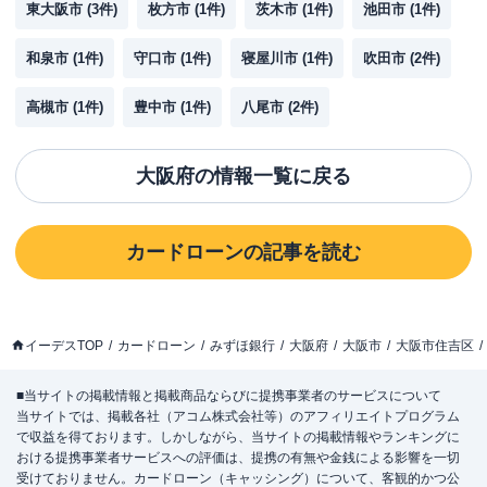
東大阪市
(
3
件)
枚方市
(
1
件)
茨木市
(
1
件)
池田市
(
1
件)
和泉市
(
1
件)
守口市
(
1
件)
寝屋川市
(
1
件)
吹田市
(
2
件)
高槻市
(
1
件)
豊中市
(
1
件)
八尾市
(
2
件)
大阪府
の情報一覧に戻る
カードローン
の記事を読む
イーデスTOP
カードローン
みずほ銀行
大阪府
大阪市
大阪市住吉区
■当サイトの掲載情報と掲載商品ならびに提携事業者のサービスについて
当サイトでは、掲載各社（アコム株式会社等）のアフィリエイトプログラム
で収益を得ております。しかしながら、当サイトの掲載情報やランキングに
おける提携事業者サービスへの評価は、提携の有無や金銭による影響を一切
受けておりません。カードローン（キャッシング）について、客観的かつ公