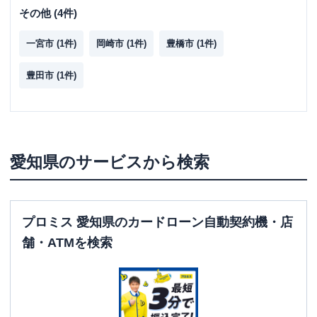
その他
(
4
件)
一宮市
(
1
件)
岡崎市
(
1
件)
豊橋市
(
1
件)
豊田市
(
1
件)
愛知県
のサービスから検索
プロミス 愛知県のカードローン自動契約機・店
舗・ATMを検索