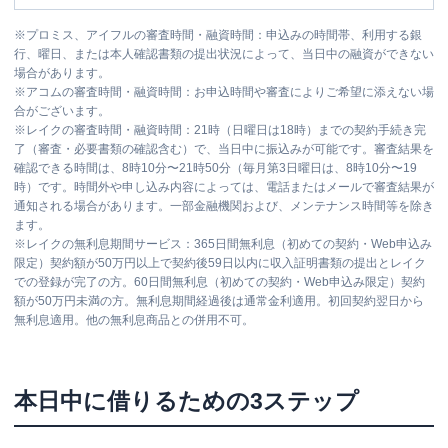
※
プロミス、アイフルの審査時間・融資時間：申込みの時間帯、利用する銀
行、曜日、または本人確認書類の提出状況によって、当日中の融資ができない
場合があります。
※
アコムの審査時間・融資時間：お申込時間や審査によりご希望に添えない場
合がございます。
※
レイクの審査時間・融資時間：21時（日曜日は18時）までの契約手続き完
了（審査・必要書類の確認含む）で、当日中に振込みが可能です。審査結果を
確認できる時間は、8時10分〜21時50分（毎月第3日曜日は、8時10分〜19
時）です。時間外や申し込み内容によっては、電話またはメールで審査結果が
通知される場合があります。一部金融機関および、メンテナンス時間等を除き
ます。
※
レイクの無利息期間サービス：365日間無利息（初めての契約・Web申込み
限定）契約額が50万円以上で契約後59日以内に収入証明書類の提出とレイク
での登録が完了の方。60日間無利息（初めての契約・Web申込み限定）契約
額が50万円未満の方。無利息期間経過後は通常金利適用。初回契約翌日から
無利息適用。他の無利息商品との併用不可。
本日中に借りるための3ステップ