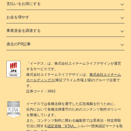
支払いをお得にする
お金を増やす
事業資金を調達する
過去のPR記事
「
イーデス
」は、
株式会社エイチームライフデザイン
が運営
するサービスです。
株式会社エイチームライフデザイン
は、
株式会社エイチーム
ホールディングス
(東証プライム市場上場)のグループ企業で
す。
証券コード：3662
イーデス
では各種法律を遵守した広告掲載を行うために、
社内において各種法律遵守のためのコンテンツ制作ポリシー
を整備しています。
また、コンテンツ制作に携わる編集部では景表法・特定商取
引法に関する
認定資格「KTAA」
シルバー団体認証マークを取