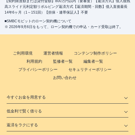
【契約限度額または貸付金額】800万円以内（要審査）【返済方式】借入後残
高スライド元利定額リボルビング返済方式【返済期間・回数】借入直後最長
14年6ヶ月（1～151回）【担保・連帯保証人】不要
■SMBCモビットのローン契約機について
※ 2026年9月6日をもって、ローン契約機での申込・カード受取は終了。
ご利用環境
運営者情報
コンテンツ制作ポリシー
利用規約
監修者一覧
編集者一覧
プライバシーポリシー
セキュリティーポリシー
お問い合わせ
今すぐお金を用意する
低金利で賢く借りる
返済をラクにする