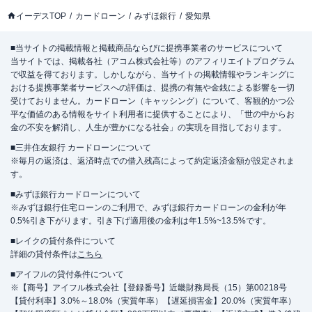
イーデスTOP
カードローン
みずほ銀行
愛知県
■当サイトの掲載情報と掲載商品ならびに提携事業者のサービスについて
当サイトでは、掲載各社（アコム株式会社等）のアフィリエイトプログラム
で収益を得ております。しかしながら、当サイトの掲載情報やランキングに
おける提携事業者サービスへの評価は、提携の有無や金銭による影響を一切
受けておりません。カードローン（キャッシング）について、客観的かつ公
平な価値のある情報をサイト利用者に提供することにより、「世の中からお
金の不安を解消し、人生が豊かになる社会」の実現を目指しております。
■三井住友銀行 カードローンについて
※毎月の返済は、返済時点での借入残高によって約定返済金額が設定されま
す。
■みずほ銀行カードローンについて
※みずほ銀行住宅ローンのご利用で、みずほ銀行カードローンの金利が年
0.5%引き下がります。引き下げ適用後の金利は年1.5%~13.5%です。
■レイクの貸付条件について
詳細の貸付条件は
こちら
■アイフルの貸付条件について
※【商号】アイフル株式会社【登録番号】近畿財務局長（15）第00218号
【貸付利率】3.0%～18.0%（実質年率）【遅延損害金】20.0%（実質年率）