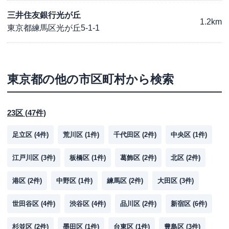
三井住友銀行光が丘
1.2km
東京都練馬区光が丘5-1-1
東京都
の他の市区町村から検索
23区
(
47
件)
足立区
(
4
件)
荒川区
(
1
件)
千代田区
(
2
件)
中央区
(
1
件)
江戸川区
(
3
件)
板橋区
(
1
件)
葛飾区
(
2
件)
北区
(
2
件)
港区
(
2
件)
中野区
(
1
件)
練馬区
(
2
件)
大田区
(
3
件)
世田谷区
(
4
件)
渋谷区
(
4
件)
品川区
(
2
件)
新宿区
(
6
件)
杉並区
(
2
件)
墨田区
(
1
件)
台東区
(
1
件)
豊島区
(
3
件)