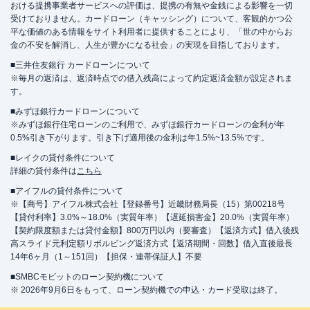
おける提携事業者サービスへの評価は、提携の有無や金銭による影響を一切
受けておりません。カードローン（キャッシング）について、客観的かつ公
平な価値のある情報をサイト利用者に提供することにより、「世の中からお
金の不安を解消し、人生が豊かになる社会」の実現を目指しております。
■三井住友銀行 カードローンについて
※毎月の返済は、返済時点での借入残高によって約定返済金額が設定されま
す。
■みずほ銀行カードローンについて
※みずほ銀行住宅ローンのご利用で、みずほ銀行カードローンの金利が年
0.5%引き下がります。引き下げ適用後の金利は年1.5%~13.5%です。
■レイクの貸付条件について
詳細の貸付条件は
こちら
■アイフルの貸付条件について
※【商号】アイフル株式会社【登録番号】近畿財務局長（15）第00218号
【貸付利率】3.0%～18.0%（実質年率）【遅延損害金】20.0%（実質年率）
【契約限度額または貸付金額】800万円以内（要審査）【返済方式】借入後残
高スライド元利定額リボルビング返済方式【返済期間・回数】借入直後最長
14年6ヶ月（1～151回）【担保・連帯保証人】不要
■SMBCモビットのローン契約機について
※ 2026年9月6日をもって、ローン契約機での申込・カード受取は終了。