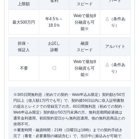
金利
パート
上限額
スピード
Webで最短8
年4.5％～
△（条件あ
最大500万円
分融資も可
18.0％
り）
能※
担保・
お試し
融資
アルバイト
保証人
診断
スピード
Webで最短8
△（条件あ
不要
〇
分融資も可
り）
能※
※365日間無利息（初めての契約・Web申込み限定）契約額が50万
円以上［借入額1万円でも可］で、契約後59日以内に収入証明書類
の提出とレイクでの登録完了の方。60日間無利息（初めての契約・
Web申込み限定）契約額が50万円未満の方。無利息期間経過後は
通常金利適用。初回契約翌日から無利息適用。他の無利息商品との
併用不可。
※審査時間・融資時間：21時（日曜日は18時）までの契約手続き
完了（審査・必要書類の確認含む）で、当日中に振込みが可能で