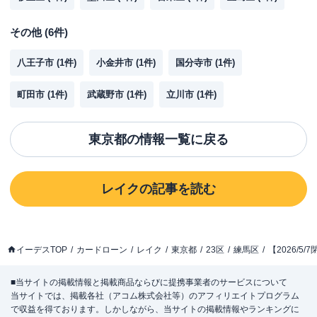
その他
(
6
件)
八王子市
(
1
件)
小金井市
(
1
件)
国分寺市
(
1
件)
町田市
(
1
件)
武蔵野市
(
1
件)
立川市
(
1
件)
東京都
の情報一覧に戻る
レイク
の記事を読む
イーデスTOP
カードローン
レイク
東京都
23区
練馬区
【2026/
■当サイトの掲載情報と掲載商品ならびに提携事業者のサービスについて
当サイトでは、掲載各社（アコム株式会社等）のアフィリエイトプログラム
で収益を得ております。しかしながら、当サイトの掲載情報やランキングに