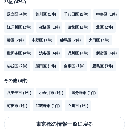
23区
(
47
件)
足立区
(
4
件)
荒川区
(
1
件)
千代田区
(
2
件)
中央区
(
1
件)
江戸川区
(
3
件)
板橋区
(
1
件)
葛飾区
(
2
件)
北区
(
2
件)
港区
(
2
件)
中野区
(
1
件)
練馬区
(
2
件)
大田区
(
3
件)
世田谷区
(
4
件)
渋谷区
(
4
件)
品川区
(
2
件)
新宿区
(
6
件)
杉並区
(
2
件)
墨田区
(
1
件)
台東区
(
1
件)
豊島区
(
3
件)
その他
(
6
件)
八王子市
(
1
件)
小金井市
(
1
件)
国分寺市
(
1
件)
町田市
(
1
件)
武蔵野市
(
1
件)
立川市
(
1
件)
東京都
の情報一覧に戻る