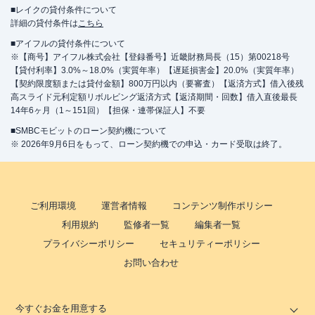
■レイクの貸付条件について
詳細の貸付条件は
こちら
■アイフルの貸付条件について
※【商号】アイフル株式会社【登録番号】近畿財務局長（15）第00218号
【貸付利率】3.0%～18.0%（実質年率）【遅延損害金】20.0%（実質年率）
【契約限度額または貸付金額】800万円以内（要審査）【返済方式】借入後残
高スライド元利定額リボルビング返済方式【返済期間・回数】借入直後最長
14年6ヶ月（1～151回）【担保・連帯保証人】不要
■SMBCモビットのローン契約機について
※ 2026年9月6日をもって、ローン契約機での申込・カード受取は終了。
ご利用環境
運営者情報
コンテンツ制作ポリシー
利用規約
監修者一覧
編集者一覧
プライバシーポリシー
セキュリティーポリシー
お問い合わせ
今すぐお金を用意する