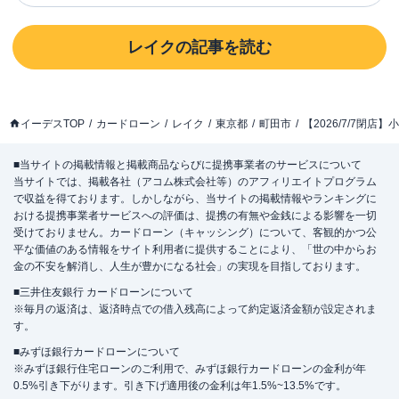
レイク
の記事を読む
イーデスTOP
カードローン
レイク
東京都
町田市
【2026/7/7閉
■当サイトの掲載情報と掲載商品ならびに提携事業者のサービスについて
当サイトでは、掲載各社（アコム株式会社等）のアフィリエイトプログラム
で収益を得ております。しかしながら、当サイトの掲載情報やランキングに
おける提携事業者サービスへの評価は、提携の有無や金銭による影響を一切
受けておりません。カードローン（キャッシング）について、客観的かつ公
平な価値のある情報をサイト利用者に提供することにより、「世の中からお
金の不安を解消し、人生が豊かになる社会」の実現を目指しております。
■三井住友銀行 カードローンについて
※毎月の返済は、返済時点での借入残高によって約定返済金額が設定されま
す。
■みずほ銀行カードローンについて
※みずほ銀行住宅ローンのご利用で、みずほ銀行カードローンの金利が年
0.5%引き下がります。引き下げ適用後の金利は年1.5%~13.5%です。