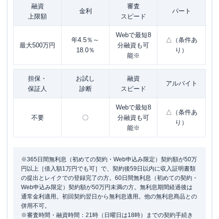
融資
審査
金利
パート
上限額
スピード
Webで最短8
年4.5％～
△（条件あ
最大500万円
分融資も可
18.0％
り）
能※
担保・
お試し
融資
アルバイト
保証人
診断
スピード
Webで最短8
△（条件あ
不要
〇
分融資も可
り）
能※
※365日間無利息（初めての契約・Web申込み限定）契約額が50万
円以上［借入額1万円でも可］で、契約後59日以内に収入証明書類
の提出とレイクでの登録完了の方。60日間無利息（初めての契約・
Web申込み限定）契約額が50万円未満の方。無利息期間経過後は
通常金利適用。初回契約翌日から無利息適用。他の無利息商品との
併用不可。
※審査時間・融資時間：21時（日曜日は18時）までの契約手続き