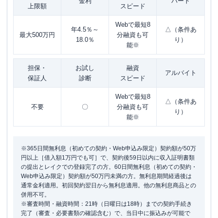
金利
パート
上限額
スピード
Webで最短8
年4.5％～
△（条件あ
最大500万円
分融資も可
18.0％
り）
能※
担保・
お試し
融資
アルバイト
保証人
診断
スピード
Webで最短8
△（条件あ
不要
〇
分融資も可
り）
能※
※365日間無利息（初めての契約・Web申込み限定）契約額が50万
円以上［借入額1万円でも可］で、契約後59日以内に収入証明書類
の提出とレイクでの登録完了の方。60日間無利息（初めての契約・
Web申込み限定）契約額が50万円未満の方。無利息期間経過後は
通常金利適用。初回契約翌日から無利息適用。他の無利息商品との
併用不可。
※審査時間・融資時間：21時（日曜日は18時）までの契約手続き
完了（審査・必要書類の確認含む）で、当日中に振込みが可能で