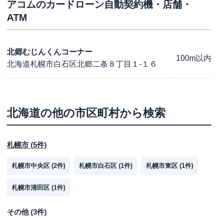
アコム
のカードローン自動契約機・店舗・
ATM
北郷むじんくんコーナー
100m以内
北海道札幌市白石区北郷二条８丁目１-１６
北海道
の他の市区町村から検索
札幌市
(
5
件)
札幌市中央区
(
2
件)
札幌市白石区
(
1
件)
札幌市東区
(
1
件)
札幌市清田区
(
1
件)
その他
(
3
件)