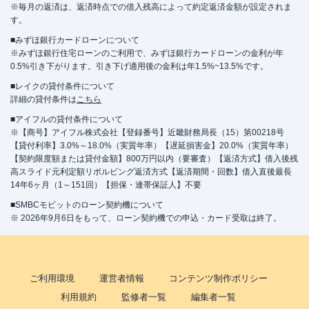
※毎月の返済は、返済時点での借入残高によって約定返済金額が設定されま
す。
■みずほ銀行カードローンについて
※みずほ銀行住宅ローンのご利用で、みずほ銀行カードローンの金利が年
0.5%引き下がります。引き下げ適用後の金利は年1.5%~13.5%です。
■レイクの貸付条件について
詳細の貸付条件は
こちら
■アイフルの貸付条件について
※【商号】アイフル株式会社【登録番号】近畿財務局長（15）第00218号
【貸付利率】3.0%～18.0%（実質年率）【遅延損害金】20.0%（実質年率）
【契約限度額または貸付金額】800万円以内（要審査）【返済方式】借入後残
高スライド元利定額リボルビング返済方式【返済期間・回数】借入直後最長
14年6ヶ月（1～151回）【担保・連帯保証人】不要
■SMBCモビットのローン契約機について
※ 2026年9月6日をもって、ローン契約機での申込・カード受取は終了。
ご利用環境
運営者情報
コンテンツ制作ポリシー
利用規約
監修者一覧
編集者一覧