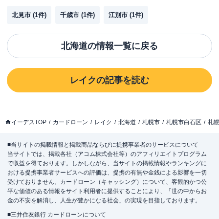
北見市
(
1
件)
千歳市
(
1
件)
江別市
(
1
件)
北海道
の情報一覧に戻る
レイク
の記事を読む
イーデスTOP
カードローン
レイク
北海道
札幌市
札幌市白石区
札
■当サイトの掲載情報と掲載商品ならびに提携事業者のサービスについて
当サイトでは、掲載各社（アコム株式会社等）のアフィリエイトプログラム
で収益を得ております。しかしながら、当サイトの掲載情報やランキングに
おける提携事業者サービスへの評価は、提携の有無や金銭による影響を一切
受けておりません。カードローン（キャッシング）について、客観的かつ公
平な価値のある情報をサイト利用者に提供することにより、「世の中からお
金の不安を解消し、人生が豊かになる社会」の実現を目指しております。
■三井住友銀行 カードローンについて