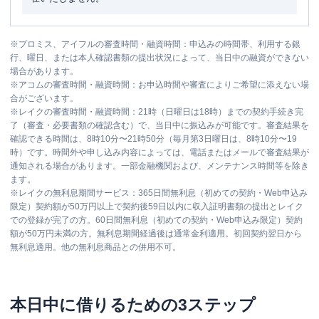
※
プロミス、アイフルの審査時間・融資時間：申込みの時間帯、利用する銀
行、曜日、または本人確認書類の提出状況によって、当日中の融資ができない
場合があります。
※
アコムの審査時間・融資時間：お申込時間や審査によりご希望に添えない場
合がございます。
※
レイクの審査時間・融資時間：21時（日曜日は18時）までの契約手続き完
了（審査・必要書類の確認含む）で、当日中に振込みが可能です。審査結果を
確認できる時間は、8時10分〜21時50分（毎月第3日曜日は、8時10分〜19
時）です。時間外や申し込み内容によっては、電話またはメールで審査結果が
通知される場合があります。一部金融機関および、メンテナンス時間等を除き
ます。
※
レイクの無利息期間サービス：365日間無利息（初めての契約・Web申込み
限定）契約額が50万円以上で契約後59日以内に収入証明書類の提出とレイク
での登録が完了の方。60日間無利息（初めての契約・Web申込み限定）契約
額が50万円未満の方。無利息期間経過後は通常金利適用。初回契約翌日から
無利息適用。他の無利息商品との併用不可。
本日中に借りるための3ステップ