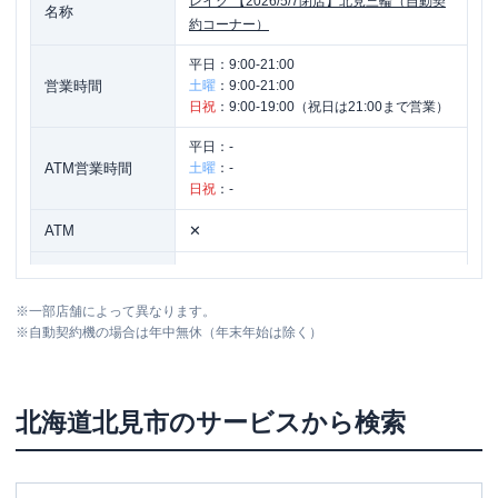
レイク
【2026/5/7閉店】北見三輪（自動契
名称
約コーナー）
平日：
9:00-21:00
営業時間
土曜
：
9:00-21:00
日祝
：
9:00-19:00（祝日は21:00まで営業）
平日：
-
ATM営業時間
土曜
：
-
日祝
：
-
ATM
✕
駐車場
〇
※
一部店舗によって異なります。
住所
北海道北見市東三輪1丁目31番地58
※
自動契約機の場合は年中無休（年末年始は除く）
北海道
北見市
のサービスから検索