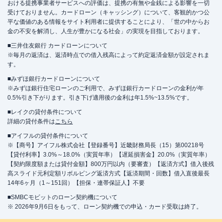
おける提携事業者サービスへの評価は、提携の有無や金銭による影響を一切
受けておりません。カードローン（キャッシング）について、客観的かつ公
平な価値のある情報をサイト利用者に提供することにより、「世の中からお
金の不安を解消し、人生が豊かになる社会」の実現を目指しております。
■三井住友銀行 カードローンについて
※毎月の返済は、返済時点での借入残高によって約定返済金額が設定されま
す。
■みずほ銀行カードローンについて
※みずほ銀行住宅ローンのご利用で、みずほ銀行カードローンの金利が年
0.5%引き下がります。引き下げ適用後の金利は年1.5%~13.5%です。
■レイクの貸付条件について
詳細の貸付条件は
こちら
■アイフルの貸付条件について
※【商号】アイフル株式会社【登録番号】近畿財務局長（15）第00218号
【貸付利率】3.0%～18.0%（実質年率）【遅延損害金】20.0%（実質年率）
【契約限度額または貸付金額】800万円以内（要審査）【返済方式】借入後残
高スライド元利定額リボルビング返済方式【返済期間・回数】借入直後最長
14年6ヶ月（1～151回）【担保・連帯保証人】不要
■SMBCモビットのローン契約機について
※ 2026年9月6日をもって、ローン契約機での申込・カード受取は終了。