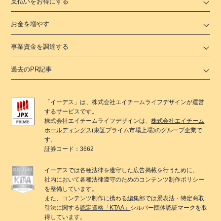
支払いをお得にする
お金を増やす
事業資金を調達する
過去のPR記事
「
イーデス
」は、
株式会社エイチームライフデザイン
が運営
するサービスです。
株式会社エイチームライフデザイン
は、
株式会社エイチーム
ホールディングス
(東証プライム市場上場)のグループ企業で
す。
証券コード：3662
イーデス
では各種法律を遵守した広告掲載を行うために、
社内において各種法律遵守のためのコンテンツ制作ポリシー
を整備しています。
また、コンテンツ制作に携わる編集部では景表法・特定商取
引法に関する
認定資格「KTAA」
シルバー団体認証マークを取
得しています。