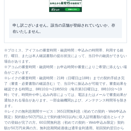
申し訳ございません。該当の店舗が登録されていないか、存
在いたしません。
※
プロミス、アイフルの審査時間・融資時間：申込みの時間帯、利用する銀
行、曜日、または本人確認書類の提出状況によって、当日中の融資ができない
場合があります。
※
アコムの審査時間・融資時間：お申込時間や審査によりご希望に添えない場
合がございます。
※
レイクの審査時間・融資時間：21時（日曜日は18時）までの契約手続き完
了（審査・必要書類の確認含む）で、当日中に振込みが可能です。審査結果を
確認できる時間は、8時10分〜21時50分（毎月第3日曜日は、8時10分〜19
時）です。時間外や申し込み内容によっては、電話またはメールで審査結果が
通知される場合があります。一部金融機関および、メンテナンス時間等を除き
ます。
※
レイクの無利息期間サービス：365日間無利息（初めての契約・Web申込み
限定）契約額が50万円以上で契約後59日以内に収入証明書類の提出とレイク
での登録が完了の方。60日間無利息（初めての契約・Web申込み限定）契約
額が50万円未満の方。無利息期間経過後は通常金利適用。初回契約翌日から