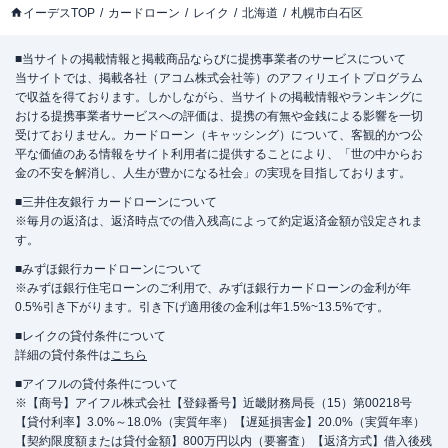
イーデスTOP
カードローン
レイク
北海道
札幌市白石区
■当サイトの掲載情報と掲載商品ならびに提携事業者のサービスについて
当サイトでは、掲載各社（アコム株式会社等）のアフィリエイトプログラム
で収益を得ております。しかしながら、当サイトの掲載情報やランキングに
おける提携事業者サービスへの評価は、提携の有無や金銭による影響を一切
受けておりません。カードローン（キャッシング）について、客観的かつ公
平な価値のある情報をサイト利用者に提供することにより、「世の中からお
金の不安を解消し、人生が豊かになる社会」の実現を目指しております。
■三井住友銀行 カードローンについて
※毎月の返済は、返済時点での借入残高によって約定返済金額が設定されま
す。
■みずほ銀行カードローンについて
※みずほ銀行住宅ローンのご利用で、みずほ銀行カードローンの金利が年
0.5%引き下がります。引き下げ適用後の金利は年1.5%~13.5%です。
■レイクの貸付条件について
詳細の貸付条件は
こちら
■アイフルの貸付条件について
※【商号】アイフル株式会社【登録番号】近畿財務局長（15）第00218号
【貸付利率】3.0%～18.0%（実質年率）【遅延損害金】20.0%（実質年率）
【契約限度額または貸付金額】800万円以内（要審査）【返済方式】借入後残