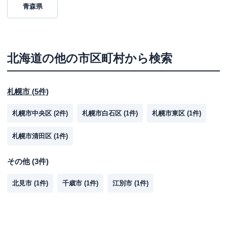
青森県
北海道
の他の市区町村から検索
札幌市
(
5
件)
札幌市中央区
(
2
件)
札幌市白石区
(
1
件)
札幌市東区
(
1
件)
札幌市清田区
(
1
件)
その他
(
3
件)
北見市
(
1
件)
千歳市
(
1
件)
江別市
(
1
件)