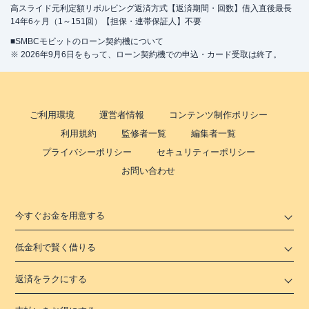
高スライド元利定額リボルビング返済方式【返済期間・回数】借入直後最長
14年6ヶ月（1～151回）【担保・連帯保証人】不要
■SMBCモビットのローン契約機について
※ 2026年9月6日をもって、ローン契約機での申込・カード受取は終了。
ご利用環境
運営者情報
コンテンツ制作ポリシー
利用規約
監修者一覧
編集者一覧
プライバシーポリシー
セキュリティーポリシー
お問い合わせ
今すぐお金を用意する
低金利で賢く借りる
返済をラクにする