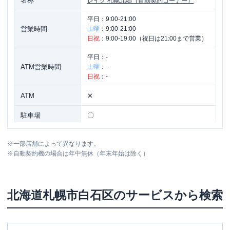
名称
レイク
札幌北郷（自動契約コーナー）
平日：
9:00-21:00
営業時間
土曜
：
9:00-21:00
日祝
：
9:00-19:00（祝日は21:00まで営業）
平日：
-
ATM営業時間
土曜
：
-
日祝
：
-
ATM
✕
駐車場
〇
北海道札幌市白石区北郷ニ条八丁目1番6
住所
※
一部店舗によって異なります。
号
※
自動契約機の場合は年中無休（年末年始は除く）
北海道
札幌市白石区
のサービスから検索