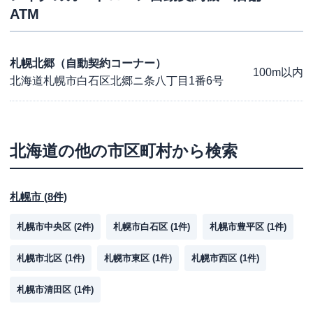
ATM
札幌北郷（自動契約コーナー）
100m以内
北海道札幌市白石区北郷ニ条八丁目1番6号
北海道
の他の市区町村から検索
札幌市
(
8
件)
札幌市中央区
(
2
件)
札幌市白石区
(
1
件)
札幌市豊平区
(
1
件)
札幌市北区
(
1
件)
札幌市東区
(
1
件)
札幌市西区
(
1
件)
札幌市清田区
(
1
件)