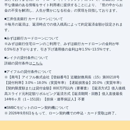
平な価値のある情報をサイト利用者に提供することにより、「世の中からお
金の不安を解消し、人生が豊かになる社会」の実現を目指しております。
■三井住友銀行 カードローンについて
※毎月の返済は、返済時点での借入残高によって約定返済金額が設定されま
す。
■みずほ銀行カードローンについて
※みずほ銀行住宅ローンのご利用で、みずほ銀行カードローンの金利が年
0.5%引き下がります。引き下げ適用後の金利は年1.5%~13.5%です。
■レイクの貸付条件について
詳細の貸付条件は
こちら
■アイフルの貸付条件について
※【商号】アイフル株式会社【登録番号】近畿財務局長（15）第00218号
【貸付利率】3.0%～18.0%（実質年率）【遅延損害金】20.0%（実質年率）
【契約限度額または貸付金額】800万円以内（要審査）【返済方式】借入後残
高スライド元利定額リボルビング返済方式【返済期間・回数】借入直後最長
14年6ヶ月（1～151回）【担保・連帯保証人】不要
■SMBCモビットのローン契約機について
※ 2026年9月6日をもって、ローン契約機での申込・カード受取は終了。