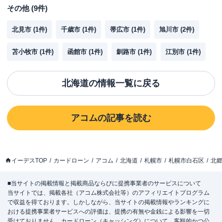
その他
(
9
件)
北見市
(
1
件)
千歳市
(
1
件)
帯広市
(
1
件)
旭川市
(
2
件)
苫小牧市
(
1
件)
函館市
(
1
件)
釧路市
(
1
件)
江別市
(
1
件)
北海道
の情報一覧に戻る
アコム
の記事を読む
イーデスTOP
カードローン
アコム
北海道
札幌市
札幌市白石区
北
■当サイトの掲載情報と掲載商品ならびに提携事業者のサービスについて
当サイトでは、掲載各社（アコム株式会社等）のアフィリエイトプログラム
で収益を得ております。しかしながら、当サイトの掲載情報やランキングに
おける提携事業者サービスへの評価は、提携の有無や金銭による影響を一切
受けておりません。カードローン（キャッシング）について、客観的かつ公