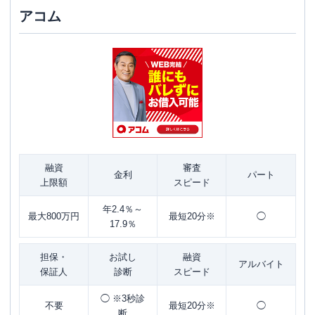
アコム
融資
審査
金利
パート
上限額
スピード
年2.4％～
最大800万円
最短20分※
◯
17.9％
担保・
お試し
融資
アルバイト
保証人
診断
スピード
◯ ※3秒診
不要
最短20分※
◯
断