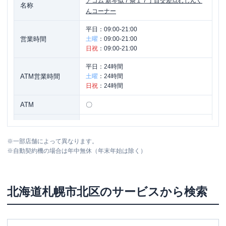
アコム
新琴似７条１７丁目交差点むじんく
名称
んコーナー
平日：
09:00-21:00
営業時間
土曜
：
09:00-21:00
日祝
：
09:00-21:00
平日：
24時間
ATM営業時間
土曜
：
24時間
日祝
：
24時間
ATM
〇
駐車場
〇
※
一部店舗によって異なります。
北海道札幌市北区新琴似七条１７丁目４-
住所
※
自動契約機の場合は年中無休（年末年始は除く）
５オークヴィレッジ・ワオ１Ｆ
北海道
札幌市北区
のサービスから検索