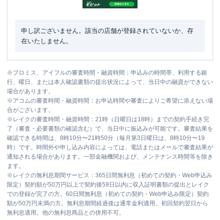
申し訳ございません。該当の店舗が登録されていないか、存
在いたしません。
※
プロミス、アイフルの審査時間・融資時間：申込みの時間帯、利用する銀
行、曜日、または本人確認書類の提出状況によって、当日中の融資ができない
場合があります。
※
アコムの審査時間・融資時間：お申込時間や審査によりご希望に添えない場
合がございます。
※
レイクの審査時間・融資時間：21時（日曜日は18時）までの契約手続き完
了（審査・必要書類の確認含む）で、当日中に振込みが可能です。審査結果を
確認できる時間は、8時10分〜21時50分（毎月第3日曜日は、8時10分〜19
時）です。時間外や申し込み内容によっては、電話またはメールで審査結果が
通知される場合があります。一部金融機関および、メンテナンス時間等を除き
ます。
※
レイクの無利息期間サービス：365日間無利息（初めての契約・Web申込み
限定）契約額が50万円以上で契約後59日以内に収入証明書類の提出とレイク
での登録が完了の方。60日間無利息（初めての契約・Web申込み限定）契約
額が50万円未満の方。無利息期間経過後は通常金利適用。初回契約翌日から
無利息適用。他の無利息商品との併用不可。