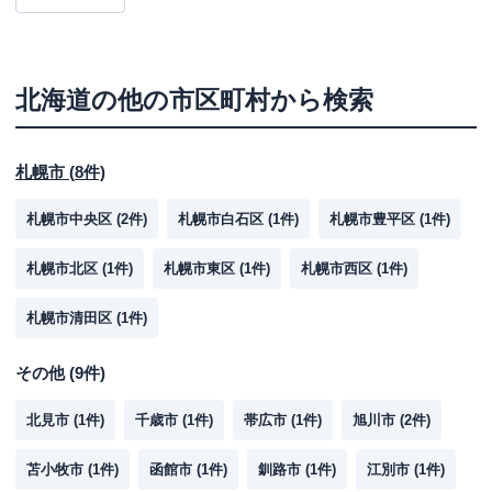
北海道
の他の市区町村から検索
札幌市
(
8
件)
札幌市中央区
(
2
件)
札幌市白石区
(
1
件)
札幌市豊平区
(
1
件)
札幌市北区
(
1
件)
札幌市東区
(
1
件)
札幌市西区
(
1
件)
札幌市清田区
(
1
件)
その他
(
9
件)
北見市
(
1
件)
千歳市
(
1
件)
帯広市
(
1
件)
旭川市
(
2
件)
苫小牧市
(
1
件)
函館市
(
1
件)
釧路市
(
1
件)
江別市
(
1
件)