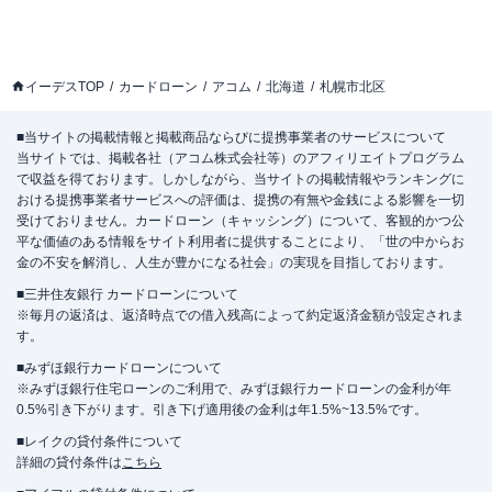
イーデスTOP
カードローン
アコム
北海道
札幌市北区
■当サイトの掲載情報と掲載商品ならびに提携事業者のサービスについて
当サイトでは、掲載各社（アコム株式会社等）のアフィリエイトプログラム
で収益を得ております。しかしながら、当サイトの掲載情報やランキングに
おける提携事業者サービスへの評価は、提携の有無や金銭による影響を一切
受けておりません。カードローン（キャッシング）について、客観的かつ公
平な価値のある情報をサイト利用者に提供することにより、「世の中からお
金の不安を解消し、人生が豊かになる社会」の実現を目指しております。
■三井住友銀行 カードローンについて
※毎月の返済は、返済時点での借入残高によって約定返済金額が設定されま
す。
■みずほ銀行カードローンについて
※みずほ銀行住宅ローンのご利用で、みずほ銀行カードローンの金利が年
0.5%引き下がります。引き下げ適用後の金利は年1.5%~13.5%です。
■レイクの貸付条件について
詳細の貸付条件は
こちら