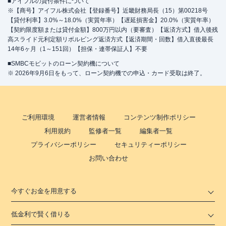
■アイフルの貸付条件について
※【商号】アイフル株式会社【登録番号】近畿財務局長（15）第00218号
【貸付利率】3.0%～18.0%（実質年率）【遅延損害金】20.0%（実質年率）
【契約限度額または貸付金額】800万円以内（要審査）【返済方式】借入後残
高スライド元利定額リボルビング返済方式【返済期間・回数】借入直後最長
14年6ヶ月（1～151回）【担保・連帯保証人】不要
■SMBCモビットのローン契約機について
※ 2026年9月6日をもって、ローン契約機での申込・カード受取は終了。
ご利用環境
運営者情報
コンテンツ制作ポリシー
利用規約
監修者一覧
編集者一覧
プライバシーポリシー
セキュリティーポリシー
お問い合わせ
今すぐお金を用意する
低金利で賢く借りる