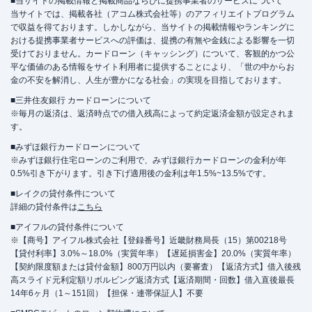
■当サイトの掲載情報と掲載商品ならびに提携事業者のサービスについて
当サイトでは、掲載各社（アコム株式会社等）のアフィリエイトプログラム
で収益を得ております。しかしながら、当サイトの掲載情報やランキングに
おける提携事業者サービスへの評価は、提携の有無や金銭による影響を一切
受けておりません。カードローン（キャッシング）について、客観的かつ公
平な価値のある情報をサイト利用者に提供することにより、「世の中からお
金の不安を解消し、人生が豊かになる社会」の実現を目指しております。
■三井住友銀行 カードローンについて
※毎月の返済は、返済時点での借入残高によって約定返済金額が設定されま
す。
■みずほ銀行カードローンについて
※みずほ銀行住宅ローンのご利用で、みずほ銀行カードローンの金利が年
0.5%引き下がります。引き下げ適用後の金利は年1.5%~13.5%です。
■レイクの貸付条件について
詳細の貸付条件は
こちら
■アイフルの貸付条件について
※【商号】アイフル株式会社【登録番号】近畿財務局長（15）第00218号
【貸付利率】3.0%～18.0%（実質年率）【遅延損害金】20.0%（実質年率）
【契約限度額または貸付金額】800万円以内（要審査）【返済方式】借入後残
高スライド元利定額リボルビング返済方式【返済期間・回数】借入直後最長
14年6ヶ月（1～151回）【担保・連帯保証人】不要