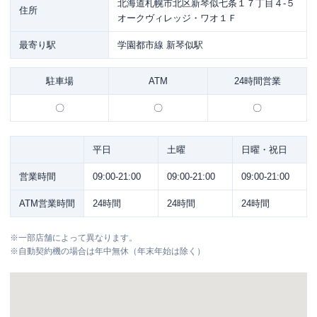
北海道札幌市北区新琴似七条１７丁目４-５
住所
オークヴィレッジ・ワオ１Ｆ
最寄り駅
学園都市線 新琴似駅
駐車場
ATM
24時間営業
〇
〇
〇
平日
土曜
日曜・祝日
営業時間
09:00-21:00
09:00-21:00
09:00-21:00
ATM営業時間
24時間
24時間
24時間
※
一部店舗によって異なります。
※
自動契約機の場合は年中無休（年末年始は除く）