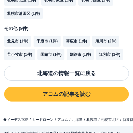
札幌市北区
(
1
件)
札幌市東区
(
1
件)
札幌市西区
(
1
件)
札幌市清田区
(
1
件)
その他
(
9
件)
北見市
(
1
件)
千歳市
(
1
件)
帯広市
(
1
件)
旭川市
(
2
件)
苫小牧市
(
1
件)
函館市
(
1
件)
釧路市
(
1
件)
江別市
(
1
件)
北海道
の情報一覧に戻る
アコム
の記事を読む
イーデスTOP
カードローン
アコム
北海道
札幌市
札幌市北区
新琴