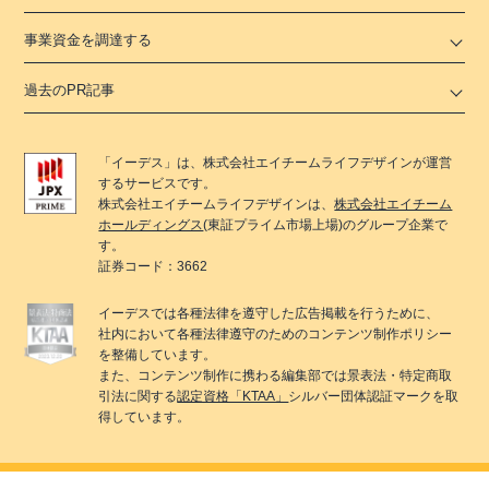
事業資金を調達する
過去のPR記事
「
イーデス
」は、
株式会社エイチームライフデザイン
が運営
するサービスです。
株式会社エイチームライフデザイン
は、
株式会社エイチーム
ホールディングス
(東証プライム市場上場)のグループ企業で
す。
証券コード：3662
イーデス
では各種法律を遵守した広告掲載を行うために、
社内において各種法律遵守のためのコンテンツ制作ポリシー
を整備しています。
また、コンテンツ制作に携わる編集部では景表法・特定商取
引法に関する
認定資格「KTAA」
シルバー団体認証マークを取
得しています。
© 2022 Ateam LifeDesign Inc.