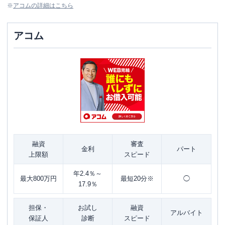
※
アコム
の詳細はこちら
アコム
融資
審査
金利
パート
上限額
スピード
年2.4％～
最大800万円
最短20分※
◯
17.9％
担保・
お試し
融資
アルバイト
保証人
診断
スピード