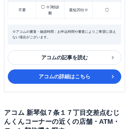
◯ ※3秒診
不要
最短20分※
◯
断
※アコムの審査・融資時間：お申込時間や審査によりご希望に添え
ない場合がございます。
アコム
の記事を読む
アコム
の詳細はこちら
アコム
新琴似７条１７丁目交差点むじ
んくんコーナー
の近くの店舗・ATM・