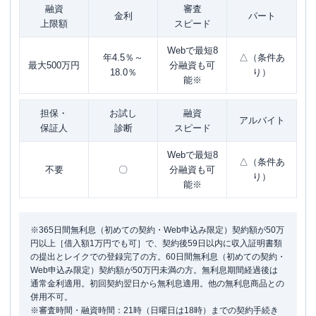
融資
審査
金利
パート
上限額
スピード
Webで最短8
年4.5％～
△（条件あ
最大500万円
分融資も可
18.0％
り）
能※
担保・
お試し
融資
アルバイト
保証人
診断
スピード
Webで最短8
△（条件あ
不要
〇
分融資も可
り）
能※
※365日間無利息（初めての契約・Web申込み限定）契約額が50万
円以上［借入額1万円でも可］で、契約後59日以内に収入証明書類
の提出とレイクでの登録完了の方。60日間無利息（初めての契約・
Web申込み限定）契約額が50万円未満の方。無利息期間経過後は
通常金利適用。初回契約翌日から無利息適用。他の無利息商品との
併用不可。
※審査時間・融資時間：21時（日曜日は18時）までの契約手続き