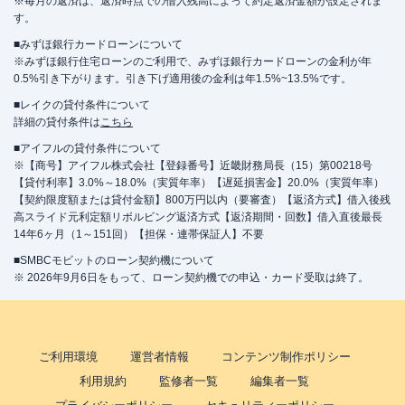
※毎月の返済は、返済時点での借入残高によって約定返済金額が設定されま
す。
■みずほ銀行カードローンについて
※みずほ銀行住宅ローンのご利用で、みずほ銀行カードローンの金利が年
0.5%引き下がります。引き下げ適用後の金利は年1.5%~13.5%です。
■レイクの貸付条件について
詳細の貸付条件は
こちら
■アイフルの貸付条件について
※【商号】アイフル株式会社【登録番号】近畿財務局長（15）第00218号
【貸付利率】3.0%～18.0%（実質年率）【遅延損害金】20.0%（実質年率）
【契約限度額または貸付金額】800万円以内（要審査）【返済方式】借入後残
高スライド元利定額リボルビング返済方式【返済期間・回数】借入直後最長
14年6ヶ月（1～151回）【担保・連帯保証人】不要
■SMBCモビットのローン契約機について
※ 2026年9月6日をもって、ローン契約機での申込・カード受取は終了。
ご利用環境
運営者情報
コンテンツ制作ポリシー
利用規約
監修者一覧
編集者一覧