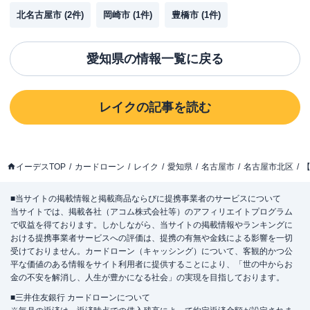
北名古屋市
(
2
件)
岡崎市
(
1
件)
豊橋市
(
1
件)
愛知県
の情報一覧に戻る
レイク
の記事を読む
イーデスTOP
カードローン
レイク
愛知県
名古屋市
名古屋市北区
【
■当サイトの掲載情報と掲載商品ならびに提携事業者のサービスについて
当サイトでは、掲載各社（アコム株式会社等）のアフィリエイトプログラム
で収益を得ております。しかしながら、当サイトの掲載情報やランキングに
おける提携事業者サービスへの評価は、提携の有無や金銭による影響を一切
受けておりません。カードローン（キャッシング）について、客観的かつ公
平な価値のある情報をサイト利用者に提供することにより、「世の中からお
金の不安を解消し、人生が豊かになる社会」の実現を目指しております。
■三井住友銀行 カードローンについて