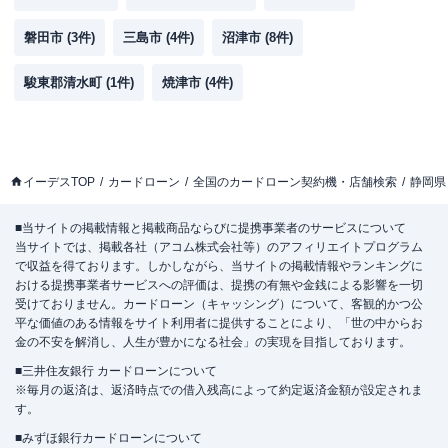
磐田市
(
3
件)
三島市
(
4
件)
沼津市
(
8
件)
駿東郡清水町
(
1
件)
焼津市
(
4
件)
イーデスTOP
カードローン
全国のカードローン契約機・店舗検索
静岡県
■当サイトの掲載情報と掲載商品ならびに提携事業者のサービスについて
当サイトでは、掲載各社（アコム株式会社等）のアフィリエイトプログラム
で収益を得ております。しかしながら、当サイトの掲載情報やランキングに
おける提携事業者サービスへの評価は、提携の有無や金銭による影響を一切
受けておりません。カードローン（キャッシング）について、客観的かつ公
平な価値のある情報をサイト利用者に提供することにより、「世の中からお
金の不安を解消し、人生が豊かになる社会」の実現を目指しております。
■三井住友銀行 カードローンについて
※毎月の返済は、返済時点での借入残高によって約定返済金額が設定されま
す。
■みずほ銀行カードローンについて