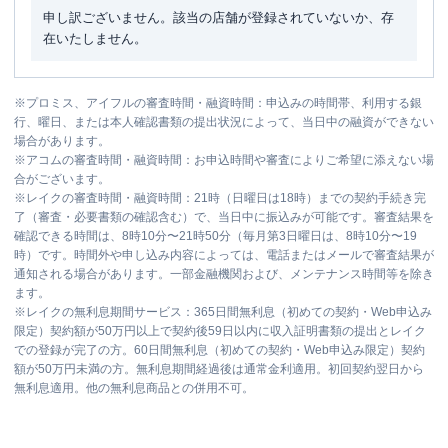
申し訳ございません。該当の店舗が登録されていないか、存
在いたしません。
※
プロミス、アイフルの審査時間・融資時間：申込みの時間帯、利用する銀
行、曜日、または本人確認書類の提出状況によって、当日中の融資ができない
場合があります。
※
アコムの審査時間・融資時間：お申込時間や審査によりご希望に添えない場
合がございます。
※
レイクの審査時間・融資時間：21時（日曜日は18時）までの契約手続き完
了（審査・必要書類の確認含む）で、当日中に振込みが可能です。審査結果を
確認できる時間は、8時10分〜21時50分（毎月第3日曜日は、8時10分〜19
時）です。時間外や申し込み内容によっては、電話またはメールで審査結果が
通知される場合があります。一部金融機関および、メンテナンス時間等を除き
ます。
※
レイクの無利息期間サービス：365日間無利息（初めての契約・Web申込み
限定）契約額が50万円以上で契約後59日以内に収入証明書類の提出とレイク
での登録が完了の方。60日間無利息（初めての契約・Web申込み限定）契約
額が50万円未満の方。無利息期間経過後は通常金利適用。初回契約翌日から
無利息適用。他の無利息商品との併用不可。