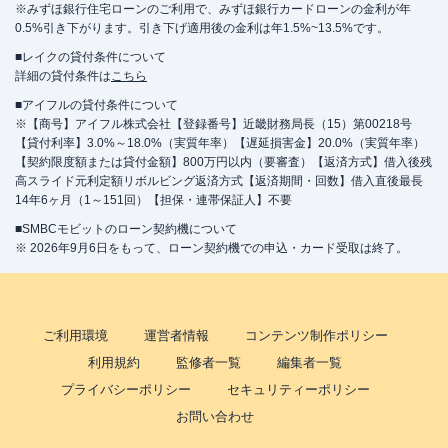
※みずほ銀行住宅ローンのご利用で、みずほ銀行カードローンの金利が年
0.5%引き下がります。引き下げ適用後の金利は年1.5%~13.5%です。
■レイクの貸付条件について
詳細の貸付条件は
こちら
■アイフルの貸付条件について
※【商号】アイフル株式会社【登録番号】近畿財務局長（15）第00218号
【貸付利率】3.0%～18.0%（実質年率）【遅延損害金】20.0%（実質年率）
【契約限度額または貸付金額】800万円以内（要審査）【返済方式】借入後残
高スライド元利定額リボルビング返済方式【返済期間・回数】借入直後最長
14年6ヶ月（1～151回）【担保・連帯保証人】不要
■SMBCモビットのローン契約機について
※ 2026年9月6日をもって、ローン契約機での申込・カード受取は終了。
ご利用環境
運営者情報
コンテンツ制作ポリシー
利用規約
監修者一覧
編集者一覧
プライバシーポリシー
セキュリティーポリシー
お問い合わせ