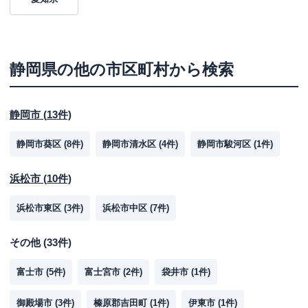
静岡県
の他の市区町村から検索
静岡市
(
13
件)
静岡市葵区
(
8
件)
静岡市清水区
(
4
件)
静岡市駿河区
(
1
件)
浜松市
(
10
件)
浜松市東区
(
3
件)
浜松市中区
(
7
件)
その他
(
33
件)
富士市
(
5
件)
富士宮市
(
2
件)
袋井市
(
1
件)
御殿場市
(
3
件)
榛原郡吉田町
(
1
件)
伊東市
(
1
件)