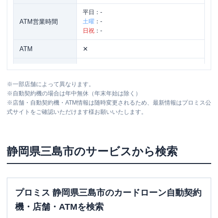
平日：
-
ATM営業時間
土曜
：
-
日祝
：
-
ATM
✕
駐車場
〇
※
一部店舗によって異なります。
住所
静岡県三島市青木275番3
※
自動契約機の場合は年中無休（年末年始は除く）
※
店舗・自動契約機・ATM情報は随時変更されるため、最新情報はプロミス公
式サイトをご確認いただけます様お願いいたします。
アコム
１３６号三島梅名むじんくんコーナ
名称
ー
平日：
09:00-21:00
静岡県
三島市
のサービスから検索
営業時間
土曜
：
09:00-21:00
日祝
：
09:00-21:00
平日：
24時間
ATM営業時間
土曜
：
24時間
プロミス 静岡県三島市のカードローン自動契約
日祝
：
24時間
機・店舗・ATMを検索
ATM
〇