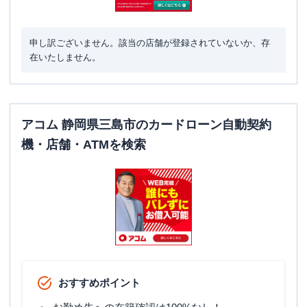
名称
三菱ＵＦＪ銀行
三島支店
平日：
9：00～15：00
営業時間
土曜
：
-
申し訳ございません。該当の店舗が登録されていないか、存
日祝
：
-
在いたしません。
平日：
7：00～24：00
ATM営業時間
土曜
：
7：00～24：00
日祝
：
7：00～24：00
アコム 静岡県三島市のカードローン自動契約
ATM
〇
機・店舗・ATMを検索
駐車場
〇
住所
静岡県三島市中央町１－３６
おすすめポイント