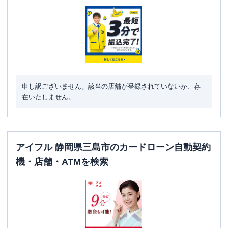
駐車場
〇
住所
静岡県三島市梅名３７７-５ １Ｆ
名称
みずほ銀行
三島支店
平日：
9：00～15：00
申し訳ございません。該当の店舗が登録されていないか、存
営業時間
土曜
：
-
在いたしません。
日祝
：
-
平日：
8：00～21：00
ATM営業時間
土曜
：
8：00～21：00
日祝
：
8：00～21：00
アイフル 静岡県三島市のカードローン自動契約
機・店舗・ATMを検索
ATM
〇
駐車場
✕
住所
静岡県三島市本町3-38