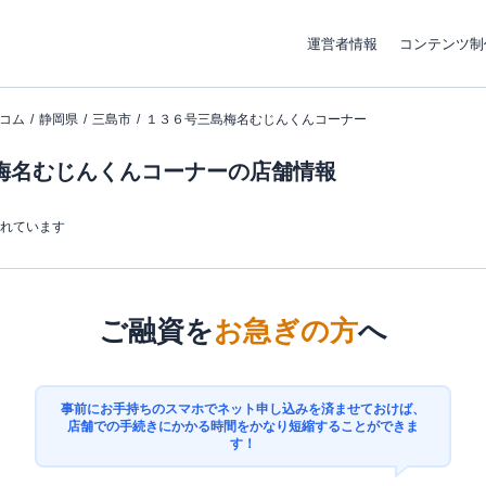
運営者情報
コンテンツ制
コム
静岡県
三島市
１３６号三島梅名むじんくんコーナー
梅名むじんくんコーナーの店舗情報
まれています
ご融資を
お急ぎの方
へ
事前にお手持ちのスマホでネット申し込みを済ませておけば、
店舗での手続きにかかる時間をかなり短縮することができま
す！