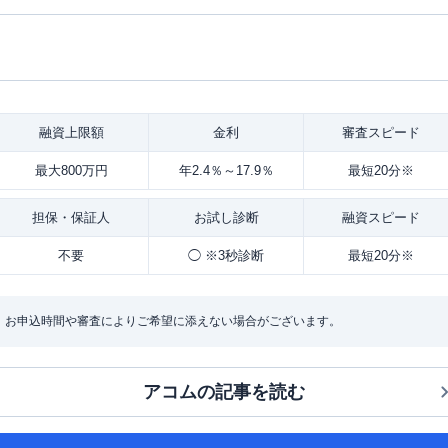
融資
上限額
金利
審査
スピード
最大800万円
年2.4％～17.9％
最短20分※
担保・
保証人
お試し
診断
融資
スピード
不要
◯ ※3秒診断
最短20分※
：お申込時間や審査によりご希望に添えない場合がございます。
アコム
の記事を読む