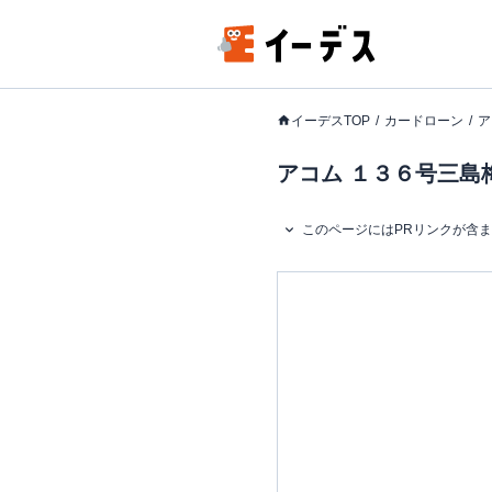
イーデスTOP
カードローン
ア
アコム １３６号三島
このページにはPRリンクが含