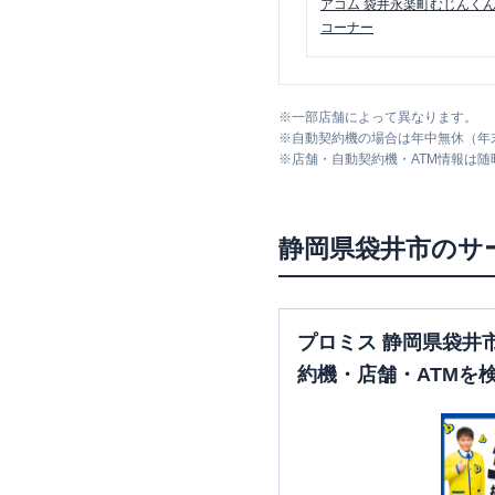
アコム
袋井永楽町むじんく
コーナー
※
一部店舗によって異なります。
※
自動契約機の場合は年中無休（年
※
店舗・自動契約機・ATM情報は
静岡県
袋井市
のサ
プロミス 静岡県袋井
約機・店舗・ATMを