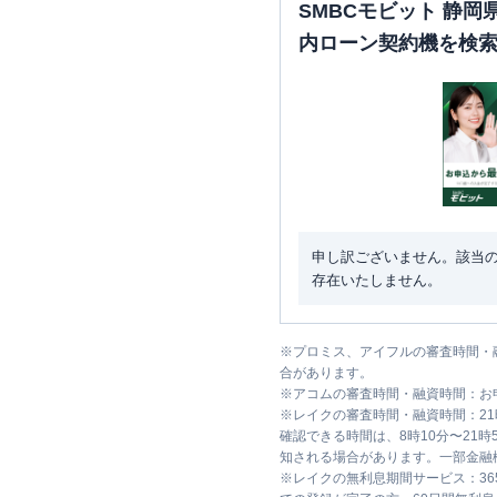
SMBCモビット 静
内ローン契約機を検
申し訳ございません。該当
存在いたしません。
※
プロミス、アイフルの審査時間・
合があります。
※
アコムの審査時間・融資時間：お
※
レイクの審査時間・融資時間：2
確認できる時間は、8時10分〜21
知される場合があります。一部金融
※
レイクの無利息期間サービス：36