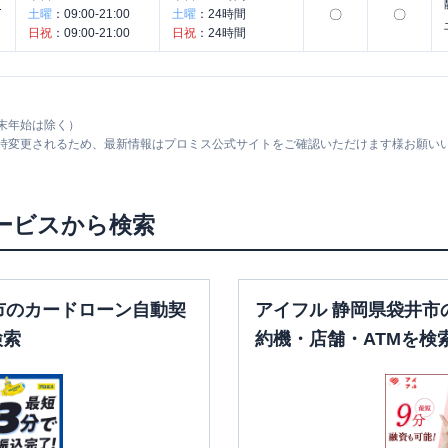
ん
土曜
：
09:00-21:00
土曜
：
24時間
〇
〇
日祝
：
09:00-21:00
日祝
：
24時間
末年始は除く）
随時変更されるため、最新情報はプロミス公式サイトをご確認いただけます様お願い
ービスから検索
市のカードローン自動契
アイフル 静岡県袋井市
検索
約機・店舗・ATMを検