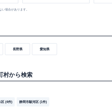
ない場合があります。
長野県
愛知県
町村から検索
水区
(
4
件)
静岡市駿河区
(
1
件)