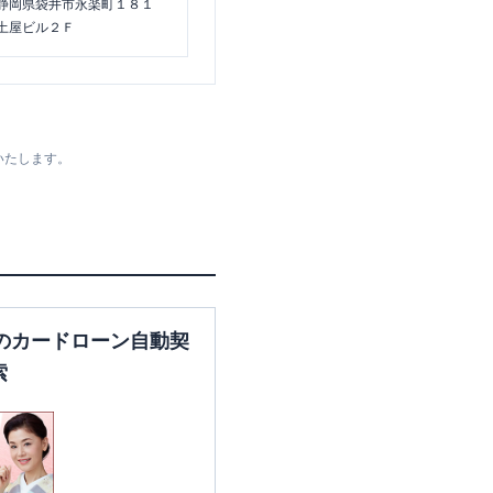
静岡県袋井市永楽町１８１
土屋ビル２Ｆ
いたします。
のカードローン自動契
索