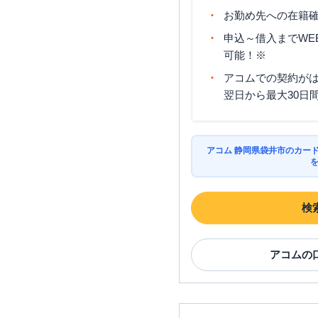
お勤め先への在籍確
申込～借入までWE
可能！※
アコムでの契約が
翌日から最大30日
アコム 静岡県袋井市のカー
検
アコム
の