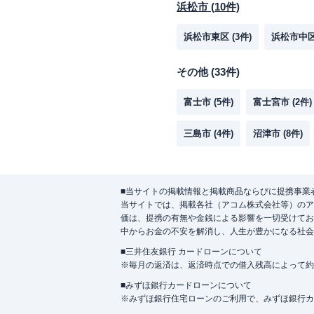
浜松市
(
10
件)
浜松市東区
(
3
件)
浜松市中
その他
(
33
件)
富士市
(
5
件)
富士宮市
(
2
件)
三島市
(
4
件)
沼津市
(
8
件)
■当サイトの掲載情報と掲載商品ならびに提携事業
当サイトでは、掲載各社（アコム株式会社等）のア
価は、提携の有無や金銭による影響を一切受けてお
中からお金の不安を解消し、人生が豊かになる社会
■三井住友銀行 カードローンについて
※毎月の返済は、返済時点での借入残高によって約
■みずほ銀行カードローンについて
※みずほ銀行住宅ローンのご利用で、みずほ銀行カード