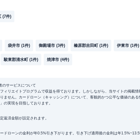
区
(
7
件)
袋井市
(
1
件)
御殿場市
(
3
件)
榛原郡吉田町
(
1
件)
伊東市
(
1
件)
駿東郡清水町
(
1
件)
焼津市
(
4
件)
者のサービスについて
フィリエイトプログラムで収益を得ております。しかしながら、当サイトの掲載情
りません。カードローン（キャッシング）について、客観的かつ公平な価値のある
」の実現を目指しております。
定返済金額が設定されます。
ローンの金利が年0.5%引き下がります。引き下げ適用後の金利は年1.5%~13.