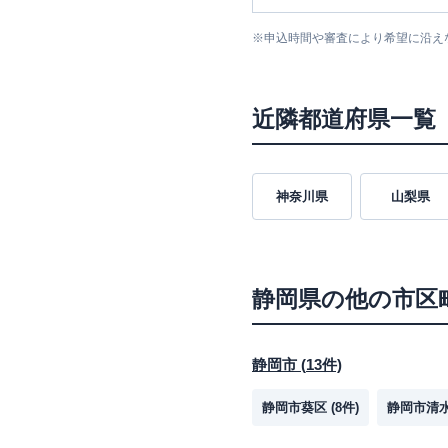
※
申込時間や審査により希望に沿え
近隣都道府県一覧
神奈川県
山梨県
静岡県
の他の市区
静岡市
(
13
件)
静岡市葵区
(
8
件)
静岡市清