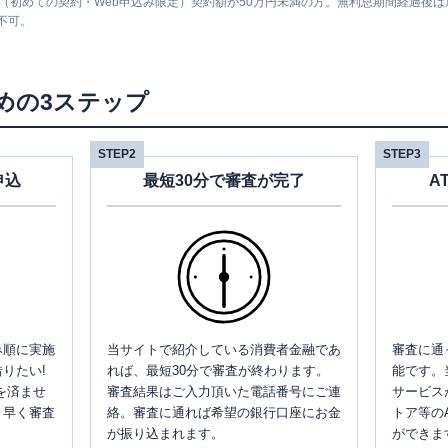
息（初めての契約・Web申込み限定）契約額が50万円未満の方。無利息期間経過後
不可。
めの3ステップ
STEP2
STEP3
申込
最短30分で審査が完了
A
み順に実施
当サイトで紹介している消費者金融であ
審査に通
りたい!
れば、最短30分で審査が終わります。
能です。
を済ませ
審査結果はご入力頂いた電話番号にご連
サービス
、早く審査
絡。審査に通れば希望の銀行口座にお金
トア等の
が振り込まれます。
ができま