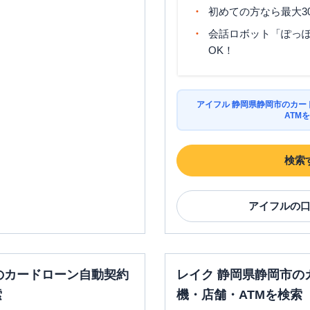
平日：
9：00～15：
00
初めての方なら最大3
00
土曜
：
7：00～24：
〇
〇
土曜
：
-
00
会話ロボット「ぽっぽ
日祝
：
-
日祝
：
7：00～24：
OK！
00
平日：
7：00～24：
平日：
9：00～15：
00
アイフル 静岡県静岡市のカー
00
土曜
：
7：00～24：
〇
〇
ATM
店
土曜
：
-
00
日祝
：
-
日祝
：
7：00～24：
00
検索
平日：
09:00-21:00
平日：
-
土曜
：
09:00-21:00
土曜
：
-
✕
〇
契
日祝
：
09:00-21:00
日祝
：
-
アイフル
の
平日：
09:00-21:00
平日：
07:30-24:00
コ
土曜
：
09:00-21:00
土曜
：
07:30-24:00
〇
✕
日祝
：
09:00-21:00
日祝
：
07:30-24:00
のカードローン自動契約
レイク 静岡県静岡市の
平日：
9:00-21:00
平日：
-
索
機・店舗・ATMを検索
ナ
土曜
：
9:00-21:00
土曜
：
-
✕
✕
日祝
：
9:00-19:00（祝