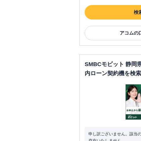
検
アコム
の
SMBCモビット 静
内ローン契約機を検
申し訳ございません。該当
存在いたしません。