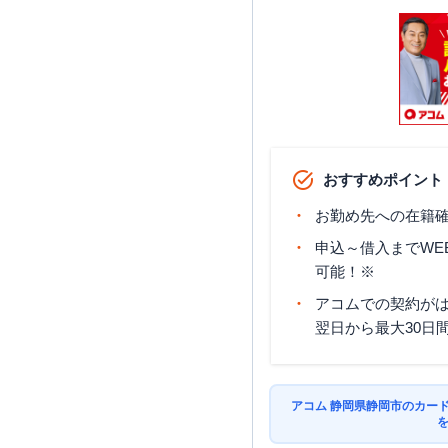
静岡市駿河区
の情報一
名称
アコム
石田街道アピタ前む
おすすめポイント
んくんコーナー
お勤め先への在籍確
申込～借入までWE
可能！※
アコムでの契約が
翌日から最大30日
アコム 静岡県静岡市のカー