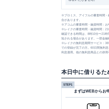
※
プロミス、アイフルの審査時間・
合があります。
※
アコムの審査時間・融資時間：お
※
レイクの審査時間・融資時間：2
確認できる時間は、8時10分〜21
知される場合があります。一部金融
※
レイクの無利息期間サービス：36
での登録が完了の方。60日間無利
利息適用。他の無利息商品との併用
本日中に借りるた
STEP1
まずはWEBからお