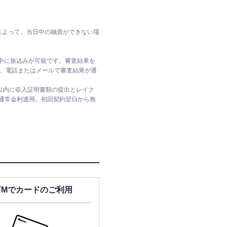
によって、当日中の融資ができない場
日中に振込みが可能です。審査結果を
ては、電話またはメールで審査結果が通
日以内に収入証明書類の提出とレイク
は通常金利適用。初回契約翌日から無
TMでカードのご利用