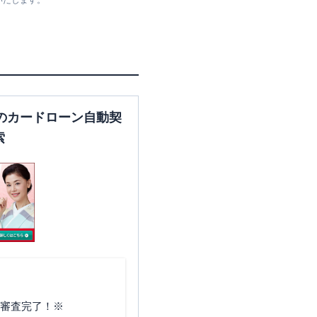
いたします。
住所
静岡県静岡市葵区東千代田３
のカードローン自動契
丁目７-１６
索
静岡県静岡市葵区沓谷5丁目
62番地4 1階
静岡県静岡市葵区追手町8-1
で審査完了！※