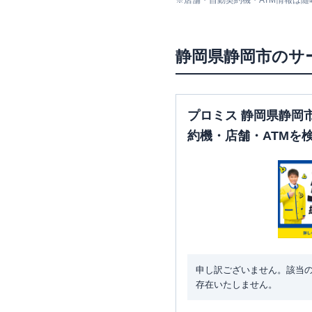
※
店舗・自動契約機・ATM情報は
静岡市葵区
の情報一覧
静岡県
静岡市
のサ
名称
アコム
【2026/7/27閉店】流
通センター通りむじんくんコ
プロミス 静岡県静岡
ーナー
約機・店舗・ATMを
レイク
【2026/1/6閉店】流
通り（自動契約コーナー）
みずほ銀行
静岡支店
申し訳ございません。該当
存在いたしません。