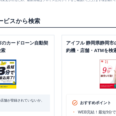
随時変更されるため、最新情報はプロミス公式サイトをご確認いただけます様お願い
ービスから検索
営業時間
ATM営業時間
ATM
駐車場
平日：
09:00-21:00
平日：
24時間
土曜
：
09:00-21:00
土曜
：
24時間
〇
〇
市のカードローン自動契
アイフル 静岡県静岡市
日祝
：
09:00-21:00
日祝
：
24時間
検索
約機・店舗・ATMを検
平日：
9:00-21:00
平日：
-
通
土曜
：
9:00-21:00
土曜
：
-
✕
〇
日祝
：
9:00-19:00（祝
日祝
：
-
日は21:00まで営業）
平日：
8：00～21：
平日：
9：00～15：
00
00
土曜
：
8：00～21：
〇
〇
土曜
：
-
00
日祝
：
-
日祝
：
8：00～21：
の店舗が登録されていないか、
おすすめポイント
00
WEB完結！最短9分
平日：
7：00～24：