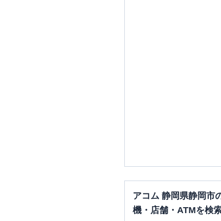
三菱ＵＦＪ銀行
静岡支店
三菱ＵＦＪ銀行
静岡中央支
アイフル
【2026/4/30閉店】
杏林堂薬局静岡松富店 無人
約コーナー
アコム
静岡駅前むじんくん
ーナー
アコム 静岡県静岡市
機・店舗・ATMを検
レイク
静岡（自動契約コー
ー）