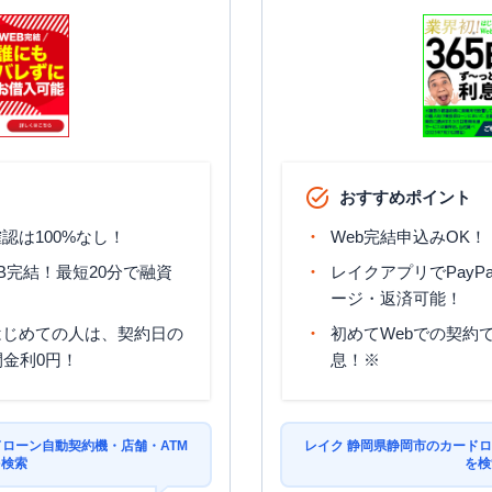
日祝
：
-
日は21:00まで営業）
覧
営業時間
ATM営業時間
ATM
駐車場
平日：
09:00-21:00
平日：
24時間
じ
おすすめポイント
土曜
：
09:00-21:00
土曜
：
24時間
〇
〇
日祝
：
09:00-21:00
日祝
：
24時間
認は100%なし！
Web完結申込みOK！
B完結！最短20分で融資
レイクアプリでPayP
ージ・返済可能！
はじめての人は、契約日の
初めてWebでの契約で
間金利0円！
息！※
ドローン自動契約機・店舗・ATM
レイク 静岡県静岡市のカードロ
を検索
を検