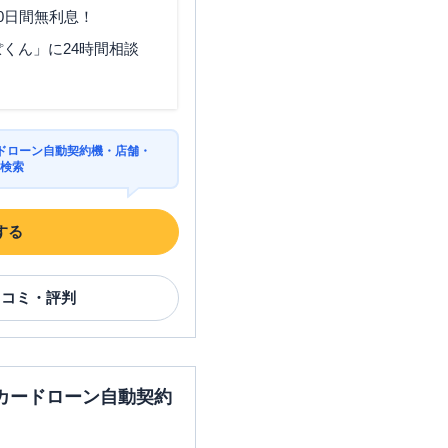
0日間無利息！
静岡県静岡市葵区御幸町８
くん」に24時間相談
ドローン自動契約機・店舗・
を検索
静岡県静岡市葵区御幸町８
する
静岡県静岡市葵区松富２－１
－６２ １階
口コミ・評判
静岡県静岡市葵区御幸町7-11
御幸ビル2F
カードローン自動契約
静岡県静岡市葵区御幸町７
御幸ビル２階