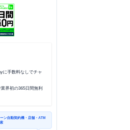
住所
静岡県静岡市駿河区石田二丁
目１番４号
ayに手数料なしでチャ
業界初の365日間無利
ーン自動契約機・店舗・ATM
索