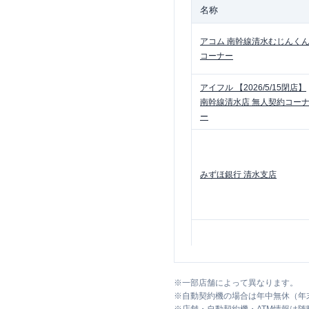
名称
アコム
南幹線清水むじんく
コーナー
アイフル
【2026/5/15閉店】
南幹線清水店 無人契約コー
ー
みずほ銀行
清水支店
三菱ＵＦＪ銀行
清水支店
※
一部店舗によって異なります。
※
自動契約機の場合は年中無休（年