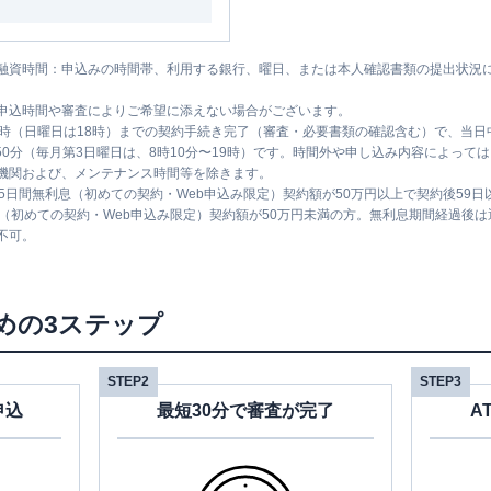
融資時間：申込みの時間帯、利用する銀行、曜日、または本人確認書類の提出状況
申込時間や審査によりご希望に添えない場合がございます。
1時（日曜日は18時）までの契約手続き完了（審査・必要書類の確認含む）で、当
時50分（毎月第3日曜日は、8時10分〜19時）です。時間外や申し込み内容によっ
機関および、メンテナンス時間等を除きます。
5日間無利息（初めての契約・Web申込み限定）契約額が50万円以上で契約後59
息（初めての契約・Web申込み限定）契約額が50万円未満の方。無利息期間経過後
不可。
めの3ステップ
STEP2
STEP3
申込
最短30分で審査が完了
A