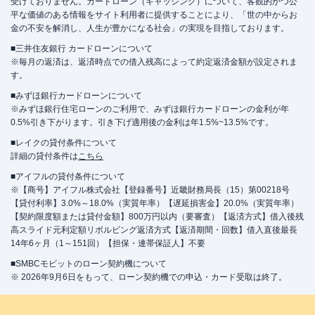
受けておりません。カードローン（キャッシング）について、客観的かつ公
平な価値のある情報をサイト利用者に提供することにより、「世の中からお
金の不安を解消し、人生が豊かになる社会」の実現を目指しております。
■三井住友銀行 カードローンについて
※毎月の返済は、返済時点での借入残高によって約定返済金額が設定されま
す。
■みずほ銀行カードローンについて
※みずほ銀行住宅ローンのご利用で、みずほ銀行カードローンの金利が年
0.5%引き下がります。引き下げ適用後の金利は年1.5%~13.5%です。
■レイクの貸付条件について
詳細の貸付条件は
こちら
■アイフルの貸付条件について
※【商号】アイフル株式会社【登録番号】近畿財務局長（15）第00218号
【貸付利率】3.0%～18.0%（実質年率）【遅延損害金】20.0%（実質年率）
【契約限度額または貸付金額】800万円以内（要審査）【返済方式】借入後残
高スライド元利定額リボルビング返済方式【返済期間・回数】借入直後最長
14年6ヶ月（1～151回）【担保・連帯保証人】不要
■SMBCモビットのローン契約機について
※ 2026年9月6日をもって、ローン契約機での申込・カード受取は終了。