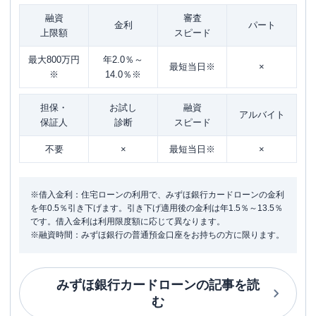
融資
審査
金利
パート
上限額
スピード
最大800万円
年2.0％～
最短当日※
×
※
14.0％※
担保・
お試し
融資
アルバイト
保証人
診断
スピード
不要
×
最短当日※
×
※借入金利：住宅ローンの利用で、みずほ銀行カードローンの金利
を年0.5％引き下げます。引き下げ適用後の金利は年1.5％～13.5％
です。借入金利は利用限度額に応じて異なります。
※融資時間：みずほ銀行の普通預金口座をお持ちの方に限ります。
みずほ銀行カードローン
の記事を読
む