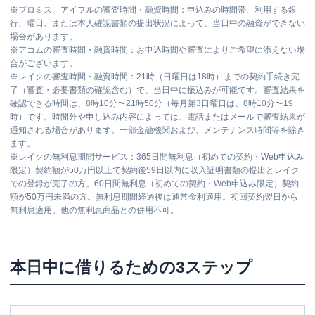
※
プロミス、アイフルの審査時間・融資時間：申込みの時間帯、利用する銀
行、曜日、または本人確認書類の提出状況によって、当日中の融資ができない
場合があります。
※
アコムの審査時間・融資時間：お申込時間や審査によりご希望に添えない場
合がございます。
※
レイクの審査時間・融資時間：21時（日曜日は18時）までの契約手続き完
了（審査・必要書類の確認含む）で、当日中に振込みが可能です。審査結果を
確認できる時間は、8時10分〜21時50分（毎月第3日曜日は、8時10分〜19
時）です。時間外や申し込み内容によっては、電話またはメールで審査結果が
通知される場合があります。一部金融機関および、メンテナンス時間等を除き
ます。
※
レイクの無利息期間サービス：365日間無利息（初めての契約・Web申込み
限定）契約額が50万円以上で契約後59日以内に収入証明書類の提出とレイク
での登録が完了の方。60日間無利息（初めての契約・Web申込み限定）契約
額が50万円未満の方。無利息期間経過後は通常金利適用。初回契約翌日から
無利息適用。他の無利息商品との併用不可。
本日中に借りるための3ステップ