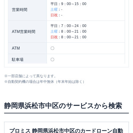
平日：
9：00～15：00
営業時間
土曜
：
-
日祝
：
-
平日：
7：00～24：00
ATM営業時間
土曜
：
8：00～21：00
日祝
：
8：00～21：00
ATM
〇
駐車場
〇
住所
静岡県浜松市中区鍛冶町332-1
※
一部店舗によって異なります。
※
自動契約機の場合は年中無休（年末年始は除く）
静岡県
浜松市中区
のサービスから検索
プロミス 静岡県浜松市中区のカードローン自動