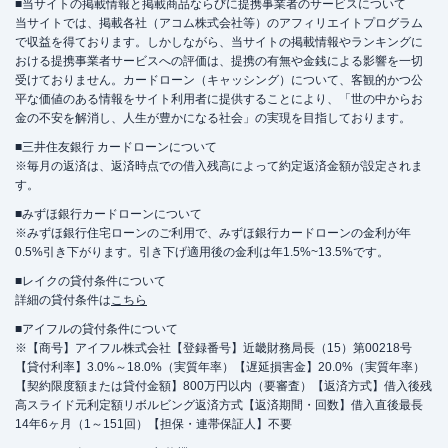
■当サイトの掲載情報と掲載商品ならびに提携事業者のサービスについて
当サイトでは、掲載各社（アコム株式会社等）のアフィリエイトプログラム
で収益を得ております。しかしながら、当サイトの掲載情報やランキングに
おける提携事業者サービスへの評価は、提携の有無や金銭による影響を一切
受けておりません。カードローン（キャッシング）について、客観的かつ公
平な価値のある情報をサイト利用者に提供することにより、「世の中からお
金の不安を解消し、人生が豊かになる社会」の実現を目指しております。
■三井住友銀行 カードローンについて
※毎月の返済は、返済時点での借入残高によって約定返済金額が設定されま
す。
■みずほ銀行カードローンについて
※みずほ銀行住宅ローンのご利用で、みずほ銀行カードローンの金利が年
0.5%引き下がります。引き下げ適用後の金利は年1.5%~13.5%です。
■レイクの貸付条件について
詳細の貸付条件は
こちら
■アイフルの貸付条件について
※【商号】アイフル株式会社【登録番号】近畿財務局長（15）第00218号
【貸付利率】3.0%～18.0%（実質年率）【遅延損害金】20.0%（実質年率）
【契約限度額または貸付金額】800万円以内（要審査）【返済方式】借入後残
高スライド元利定額リボルビング返済方式【返済期間・回数】借入直後最長
14年6ヶ月（1～151回）【担保・連帯保証人】不要