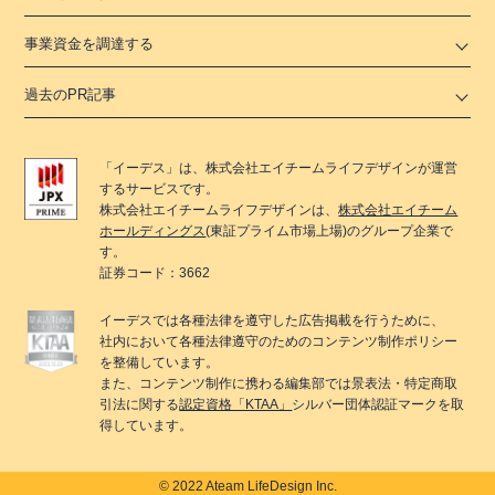
事業資金を調達する
過去のPR記事
「
イーデス
」は、
株式会社エイチームライフデザイン
が運営
するサービスです。
株式会社エイチームライフデザイン
は、
株式会社エイチーム
ホールディングス
(東証プライム市場上場)のグループ企業で
す。
証券コード：3662
イーデス
では各種法律を遵守した広告掲載を行うために、
社内において各種法律遵守のためのコンテンツ制作ポリシー
を整備しています。
また、コンテンツ制作に携わる編集部では景表法・特定商取
引法に関する
認定資格「KTAA」
シルバー団体認証マークを取
得しています。
© 2022 Ateam LifeDesign Inc.