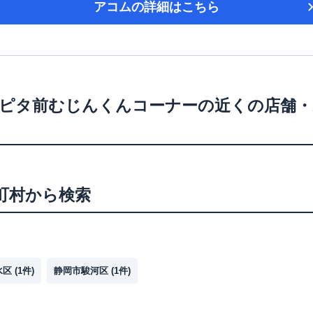
アコム
の詳細はこちら
ピタ前むじんくんコーナー
の近くの店舗・
町村から検索
水区
(
1
件)
静岡市駿河区
(
1
件)