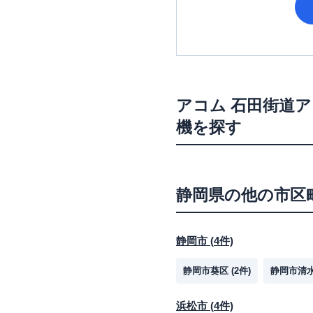
アコム
石田街道ア
機を探す
静岡県
の他の市区
静岡市
(
4
件)
静岡市葵区
(
2
件)
静岡市清
浜松市
(
4
件)