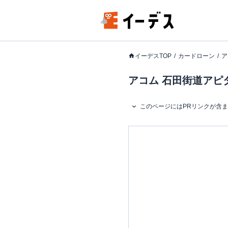
イーデスTOP
カードローン
ア
アコム 石田街道アピ
このページにはPRリンクが含