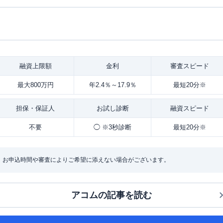
融資
上限額
金利
審査
スピード
最大800万円
年2.4％～17.9％
最短20分※
担保・
保証人
お試し
診断
融資
スピード
不要
◯ ※3秒診断
最短20分※
：お申込時間や審査によりご希望に添えない場合がございます。
アコム
の記事を読む