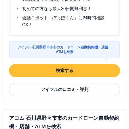
初めての方なら最大30日間無利息！
平日：
-
ATM営業時間
土曜
：
-
会話ロボット「ぽっぽくん」に24時間相談
日祝
：
-
OK！
ATM
✕
駐車場
〇
アイフル 石川県野々市市のカードローン自動契約機・店舗・
住所
石川県野々市市横宮町５６－１ １階
ATMを検索
検索する
アイフル
の口コミ・評判
アコム 石川県野々市市のカードローン自動契約
機・店舗・ATMを検索