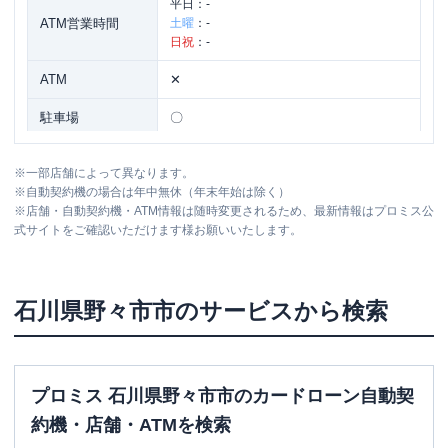
平日：
-
ATM営業時間
土曜
：
-
日祝
：
-
ATM
✕
駐車場
〇
住所
石川県野々市市御経塚2-7
※
一部店舗によって異なります。
※
自動契約機の場合は年中無休（年末年始は除く）
※
店舗・自動契約機・ATM情報は随時変更されるため、最新情報はプロミス公
アコム
【2026/6/25閉店】国道８号御経塚む
名称
式サイトをご確認いただけます様お願いいたします。
じんくんコーナー
平日：
09:00-21:00
営業時間
土曜
：
09:00-21:00
石川県
野々市市
のサービスから検索
日祝
：
09:00-21:00
平日：
24時間
ATM営業時間
土曜
：
24時間
日祝
：
24時間
プロミス 石川県野々市市のカードローン自動契
ATM
〇
約機・店舗・ATMを検索