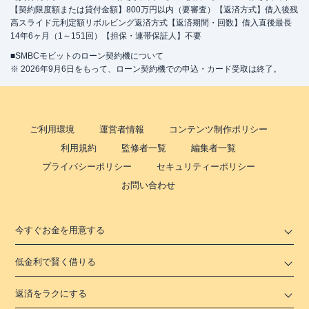
【契約限度額または貸付金額】800万円以内（要審査）【返済方式】借入後残
高スライド元利定額リボルビング返済方式【返済期間・回数】借入直後最長
14年6ヶ月（1～151回）【担保・連帯保証人】不要
■SMBCモビットのローン契約機について
※ 2026年9月6日をもって、ローン契約機での申込・カード受取は終了。
ご利用環境
運営者情報
コンテンツ制作ポリシー
利用規約
監修者一覧
編集者一覧
プライバシーポリシー
セキュリティーポリシー
お問い合わせ
今すぐお金を用意する
低金利で賢く借りる
返済をラクにする