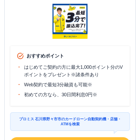
駐車場
〇
住所
石川県野々市市御経塚３-６
プロミス
【2026/6/7閉店】御経塚自動契約
名称
コーナー
平日：
09:00-21:00
おすすめポイント
営業時間
土曜
：
09:00-21:00
日祝
：
09:00-21:00
はじめてご契約の方に最大1,000ポイント分のV
ポイントをプレゼント※諸条件あり
平日：
07:00-24:00
ATM営業時間
土曜
：
07:00-24:00
Web契約で最短3分融資も可能※
日祝
：
07:00-24:00
初めての方なら、30日間利息0円※
ATM
〇
駐車場
〇
プロミス 石川県野々市市のカードローン自動契約機・店舗・
住所
石川県野々市市御経塚２－６ １Ｆ
ATMを検索