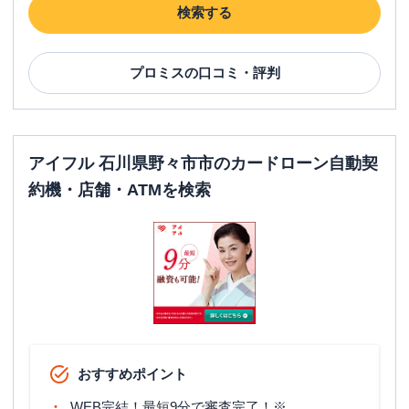
アイフル
【2026/6/30閉店】８号線御経塚店
名称
検索する
無人契約コーナー
平日：
09:00-21:00
プロミス
の口コミ・評判
営業時間
土曜
：
09:00-21:00
日祝
：
09:00-21:00
平日：
-
ATM営業時間
土曜
：
-
日祝
：
-
アイフル 石川県野々市市のカードローン自動契
約機・店舗・ATMを検索
ATM
✕
駐車場
〇
住所
石川県野々市市御経塚２－６
アイフル
【2025/12/31閉店】１５７号野々
名称
市横宮店 無人契約コーナー
平日：
09:00-21:00
おすすめポイント
営業時間
土曜
：
09:00-21:00
日祝
：
09:00-21:00
WEB完結！最短9分で審査完了！※