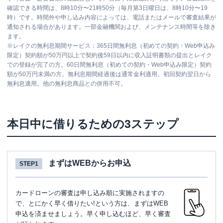
確認できる時間は、8時10分〜21時50分（毎月第3日曜日は、8時10分〜19
時）です。時間外や申し込み内容によっては、電話またはメールで審査結果が
通知される場合があります。一部金融機関および、メンテナンス時間等を除き
ます。
※
レイクの無利息期間サービス：365日間無利息（初めての契約・Web申込み
限定）契約額が50万円以上で契約後59日以内に収入証明書類の提出とレイク
での登録が完了の方。60日間無利息（初めての契約・Web申込み限定）契約
額が50万円未満の方。無利息期間経過後は通常金利適用。初回契約翌日から
無利息適用。他の無利息商品との併用不可。
本日中に借りるための3ステップ
まずはWEBからお申込
STEP1
カードローンの審査は申し込み順に実施されますの
で、とにかく早く借りたい!という方は、まずはWEB
申込を済ませましょう。早く申し込むほど、早く審査