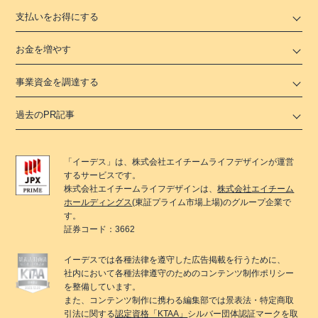
支払いをお得にする
お金を増やす
事業資金を調達する
過去のPR記事
「
イーデス
」は、
株式会社エイチームライフデザイン
が運営
するサービスです。
株式会社エイチームライフデザイン
は、
株式会社エイチーム
ホールディングス
(東証プライム市場上場)のグループ企業で
す。
証券コード：3662
イーデス
では各種法律を遵守した広告掲載を行うために、
社内において各種法律遵守のためのコンテンツ制作ポリシー
を整備しています。
また、コンテンツ制作に携わる編集部では景表法・特定商取
引法に関する
認定資格「KTAA」
シルバー団体認証マークを取