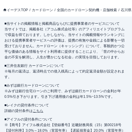
イーデスTOP
カードローン
全国のカードローン契約機・店舗検索
石川県
■当サイトの掲載情報と掲載商品ならびに提携事業者のサービスについて
当サイトでは、掲載各社（アコム株式会社等）のアフィリエイトプログラム
で収益を得ております。しかしながら、当サイトの掲載情報やランキングに
おける提携事業者サービスへの評価は、提携の有無や金銭による影響を一切
受けておりません。カードローン（キャッシング）について、客観的かつ公
平な価値のある情報をサイト利用者に提供することにより、「世の中からお
金の不安を解消し、人生が豊かになる社会」の実現を目指しております。
■三井住友銀行 カードローンについて
※毎月の返済は、返済時点での借入残高によって約定返済金額が設定されま
す。
■みずほ銀行カードローンについて
※みずほ銀行住宅ローンのご利用で、みずほ銀行カードローンの金利が年
0.5%引き下がります。引き下げ適用後の金利は年1.5%~13.5%です。
■レイクの貸付条件について
詳細の貸付条件は
こちら
■アイフルの貸付条件について
※【商号】アイフル株式会社【登録番号】近畿財務局長（15）第00218号
【貸付利率】3.0%～18.0%（実質年率）【遅延損害金】20.0%（実質年率）