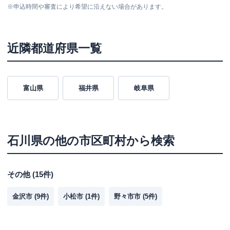
※
申込時間や審査により希望に沿えない場合があります。
近隣都道府県一覧
富山県
福井県
岐阜県
石川県
の他の市区町村から検索
その他
(
15
件)
金沢市
(
9
件)
小松市
(
1
件)
野々市市
(
5
件)