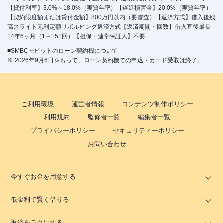
【貸付利率】3.0%～18.0%（実質年率）【遅延損害金】20.0%（実質年率）
【契約限度額または貸付金額】800万円以内（要審査）【返済方式】借入後残
高スライド元利定額リボルビング返済方式【返済期間・回数】借入直後最長
14年6ヶ月（1～151回）【担保・連帯保証人】不要
■SMBCモビットのローン契約機について
※ 2026年9月6日をもって、ローン契約機での申込・カード受取は終了。
ご利用環境
運営者情報
コンテンツ制作ポリシー
利用規約
監修者一覧
編集者一覧
プライバシーポリシー
セキュリティーポリシー
お問い合わせ
今すぐお金を用意する
低金利で賢く借りる
返済をラクにする