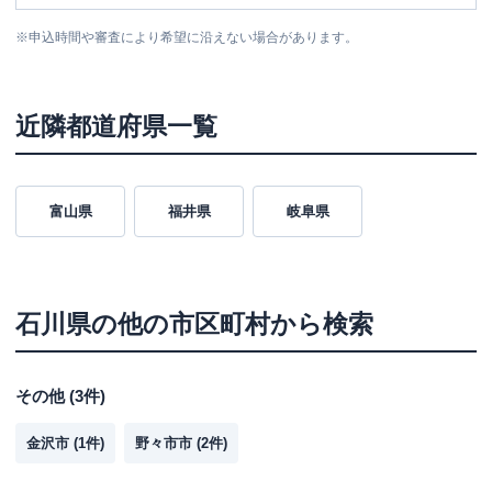
※
申込時間や審査により希望に沿えない場合があります。
近隣都道府県一覧
富山県
福井県
岐阜県
石川県
の他の市区町村から検索
その他
(
3
件)
金沢市
(
1
件)
野々市市
(
2
件)