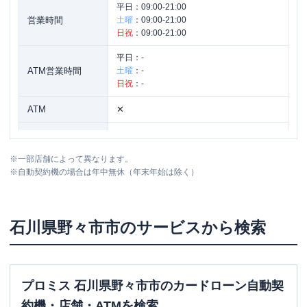
平日：
09:00-21:00
営業時間
土曜
：
09:00-21:00
日祝
：
09:00-21:00
平日：
-
ATM営業時間
土曜
：
-
日祝
：
-
ATM
✕
駐車場
〇
※
一部店舗によって異なります。
住所
石川県野々市市御経塚２－６
※
自動契約機の場合は年中無休（年末年始は除く）
アイフル
【2025/12/31閉店】１５７号野々
名称
市横宮店 無人契約コーナー
石川県
野々市市
のサービスから検索
平日：
09:00-21:00
営業時間
土曜
：
09:00-21:00
日祝
：
09:00-21:00
プロミス 石川県野々市市のカードローン自動契
平日：
-
約機・店舗・ATMを検索
ATM営業時間
土曜
：
-