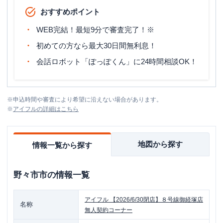
おすすめポイント
WEB完結！最短9分で審査完了！※
初めての方なら最大30日間無利息！
会話ロボット「ぽっぽくん」に24時間相談OK！
※
申込時間や審査により希望に沿えない場合があります。
※
アイフル
の詳細はこちら
地図から探す
情報一覧から探す
野々市市
の情報一覧
アイフル
【2026/6/30閉店】８号線御経塚店
名称
無人契約コーナー