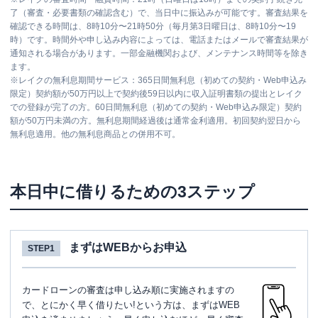
了（審査・必要書類の確認含む）で、当日中に振込みが可能です。審査結果を
確認できる時間は、8時10分〜21時50分（毎月第3日曜日は、8時10分〜19
時）です。時間外や申し込み内容によっては、電話またはメールで審査結果が
通知される場合があります。一部金融機関および、メンテナンス時間等を除き
ます。
※
レイクの無利息期間サービス：365日間無利息（初めての契約・Web申込み
限定）契約額が50万円以上で契約後59日以内に収入証明書類の提出とレイク
での登録が完了の方。60日間無利息（初めての契約・Web申込み限定）契約
額が50万円未満の方。無利息期間経過後は通常金利適用。初回契約翌日から
無利息適用。他の無利息商品との併用不可。
本日中に借りるための3ステップ
まずはWEBからお申込
STEP1
カードローンの審査は申し込み順に実施されますの
で、とにかく早く借りたい!という方は、まずはWEB