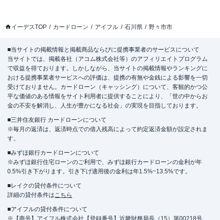
イーデスTOP
カードローン
アイフル
石川県
野々市市
■当サイトの掲載情報と掲載商品ならびに提携事業者のサービスについて
当サイトでは、掲載各社（アコム株式会社等）のアフィリエイトプログラム
で収益を得ております。しかしながら、当サイトの掲載情報やランキングに
おける提携事業者サービスへの評価は、提携の有無や金銭による影響を一切
受けておりません。カードローン（キャッシング）について、客観的かつ公
平な価値のある情報をサイト利用者に提供することにより、「世の中からお
金の不安を解消し、人生が豊かになる社会」の実現を目指しております。
■三井住友銀行 カードローンについて
※毎月の返済は、返済時点での借入残高によって約定返済金額が設定されま
す。
■みずほ銀行カードローンについて
※みずほ銀行住宅ローンのご利用で、みずほ銀行カードローンの金利が年
0.5%引き下がります。引き下げ適用後の金利は年1.5%~13.5%です。
■レイクの貸付条件について
詳細の貸付条件は
こちら
■アイフルの貸付条件について
※【商号】アイフル株式会社【登録番号】近畿財務局長（15）第00218号