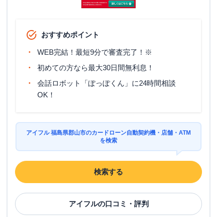
アコム
郡山新さくら通りむじんくんコーナ
名称
ー
おすすめポイント
平日：
09:00-21:00
WEB完結！最短9分で審査完了！※
営業時間
土曜
：
09:00-21:00
初めての方なら最大30日間無利息！
日祝
：
09:00-21:00
会話ロボット「ぽっぽくん」に24時間相談
平日：
24時間
OK！
ATM営業時間
土曜
：
24時間
日祝
：
24時間
ATM
〇
アイフル 福島県郡山市のカードローン自動契約機・店舗・ATM
駐車場
〇
を検索
住所
福島県郡山市堤１丁目５４
検索する
名称
アコム
郡山東部幹線むじんくんコーナー
アイフル
の口コミ・評判
平日：
09:00-21:00
営業時間
土曜
：
09:00-21:00