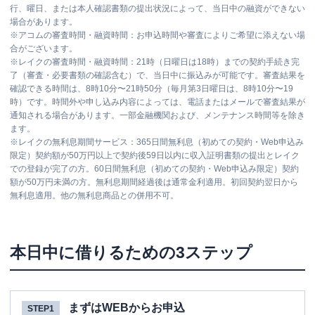
行、曜日、または本人確認書類の提出状況によって、当日中の融資ができない
場合があります。
※
アコムの審査時間・融資時間：お申込時間や審査によりご希望に添えない場
合がございます。
※
レイクの審査時間・融資時間：21時（日曜日は18時）までの契約手続き完
了（審査・必要書類の確認含む）で、当日中に振込みが可能です。審査結果を
確認できる時間は、8時10分〜21時50分（毎月第3日曜日は、8時10分〜19
時）です。時間外や申し込み内容によっては、電話またはメールで審査結果が
通知される場合があります。一部金融機関および、メンテナンス時間等を除き
ます。
※
レイクの無利息期間サービス：365日間無利息（初めての契約・Web申込み
限定）契約額が50万円以上で契約後59日以内に収入証明書類の提出とレイク
での登録が完了の方。60日間無利息（初めての契約・Web申込み限定）契約
額が50万円未満の方。無利息期間経過後は通常金利適用。初回契約翌日から
無利息適用。他の無利息商品との併用不可。
本日中に借りるための3ステップ
まずはWEBからお申込
STEP1