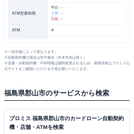
平日：
-
ATM営業時間
土曜
：
-
日祝
：
-
ATM
✕
駐車場
〇
※
一部店舗によって異なります。
福島県郡山市安積町荒井東六兵衛田13-1
住所
※
自動契約機の場合は年中無休（年末年始は除く）
1階
※
店舗・自動契約機・ATM情報は随時変更されるため、最新情報はプロミス公
式サイトをご確認いただけます様お願いいたします。
名称
レイク
新さくら通り（自動契約コーナー）
平日：
9:00-21:00
福島県
郡山市
のサービスから検索
営業時間
土曜
：
9:00-21:00
日祝
：
9:00-19:00（祝日は21:00まで営業）
平日：
-
ATM営業時間
土曜
：
-
プロミス 福島県郡山市のカードローン自動契約
日祝
：
-
機・店舗・ATMを検索
ATM
✕