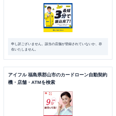
駐車場
〇
福島県郡山市堤1-54 郡山市新さくら通り
住所
貸店舗1階
アイフル
【2026/1/31閉店】東部幹線昭和店
名称
申し訳ございません。該当の店舗が登録されていないか、存
無人契約コーナー
在いたしません。
平日：
09:00-21:00
営業時間
土曜
：
09:00-21:00
日祝
：
09:00-21:00
平日：
-
アイフル 福島県郡山市のカードローン自動契約
ATM営業時間
土曜
：
-
機・店舗・ATMを検索
日祝
：
-
ATM
✕
駐車場
〇
住所
福島県郡山市昭和２丁目３－１ １Ｆ