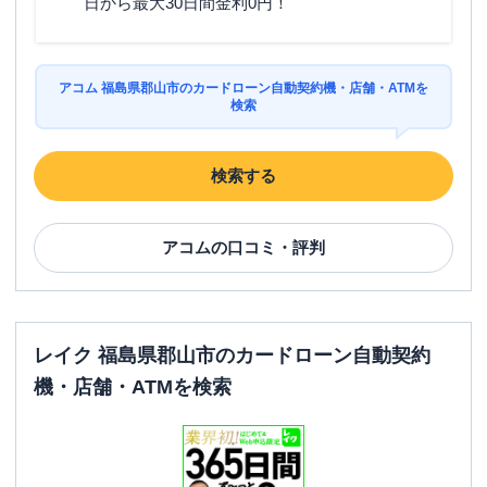
日から最大30日間金利0円！
駐車場
〇
住所
福島県郡山市昭和2丁目55-1
アコム 福島県郡山市のカードローン自動契約機・店舗・ATMを
検索
名称
みずほ銀行
郡山支店
検索する
平日：
9：00～15：00
営業時間
土曜
：
-
日祝
：
-
アコム
の口コミ・評判
平日：
8：00～21：00
ATM営業時間
土曜
：
8：00～21：00
日祝
：
8：00～21：00
ATM
〇
レイク 福島県郡山市のカードローン自動契約
機・店舗・ATMを検索
駐車場
✕
住所
福島県郡山市中町7-19