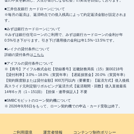
金の不安を解消し、人生が豊かになる社会」の実現を目指しております。
■三井住友銀行 カードローンについて
※毎月の返済は、返済時点での借入残高によって約定返済金額が設定されま
す。
■みずほ銀行カードローンについて
※みずほ銀行住宅ローンのご利用で、みずほ銀行カードローンの金利が年
0.5%引き下がります。引き下げ適用後の金利は年1.5%~13.5%です。
■レイクの貸付条件について
詳細の貸付条件は
こちら
■アイフルの貸付条件について
※【商号】アイフル株式会社【登録番号】近畿財務局長（15）第00218号
【貸付利率】3.0%～18.0%（実質年率）【遅延損害金】20.0%（実質年率）
【契約限度額または貸付金額】800万円以内（要審査）【返済方式】借入後残
高スライド元利定額リボルビング返済方式【返済期間・回数】借入直後最長
14年6ヶ月（1～151回）【担保・連帯保証人】不要
■SMBCモビットのローン契約機について
※ 2026年9月6日をもって、ローン契約機での申込・カード受取は終了。
ご利用環境
運営者情報
コンテンツ制作ポリシー