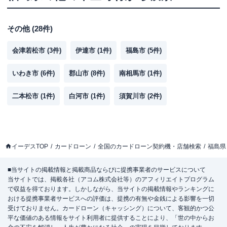
その他
(
28
件)
会津若松市
(
3
件)
伊達市
(
1
件)
福島市
(
5
件)
いわき市
(
6
件)
郡山市
(
8
件)
南相馬市
(
1
件)
二本松市
(
1
件)
白河市
(
1
件)
須賀川市
(
2
件)
イーデスTOP
カードローン
全国のカードローン契約機・店舗検索
福島県
■当サイトの掲載情報と掲載商品ならびに提携事業者のサービスについて
当サイトでは、掲載各社（アコム株式会社等）のアフィリエイトプログラム
で収益を得ております。しかしながら、当サイトの掲載情報やランキングに
おける提携事業者サービスへの評価は、提携の有無や金銭による影響を一切
受けておりません。カードローン（キャッシング）について、客観的かつ公
平な価値のある情報をサイト利用者に提供することにより、「世の中からお