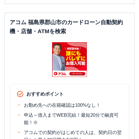
日祝
：
09:00-21:00
平日：
24時間
ATM営業時間
土曜
：
24時間
アコム 福島県郡山市のカードローン自動契約
日祝
：
24時間
機・店舗・ATMを検索
ATM
〇
駐車場
〇
住所
福島県郡山市昭和２丁目２２-２２
名称
レイク
郡山東部幹線（自動契約コーナー）
平日：
9:00-21:00
おすすめポイント
営業時間
土曜
：
9:00-21:00
日祝
：
9:00-19:00（祝日は21:00まで営業）
お勤め先への在籍確認は100%なし！
申込～借入までWEB完結！最短20分で融資可
平日：
-
ATM営業時間
土曜
：
-
能！※
日祝
：
-
アコムでの契約がはじめての人は、契約日の翌
ATM
✕