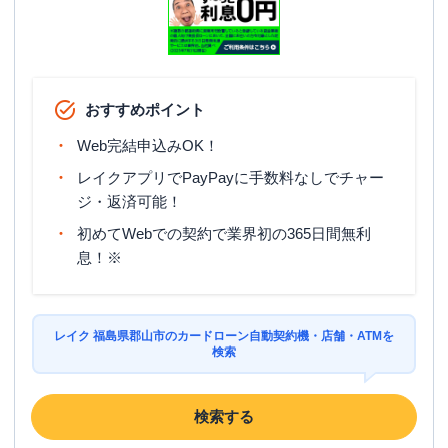
アイフル
【2026/1/15閉店】４号バイパス柴
名称
宮店 無人契約コーナー
平日：
09:00-21:00
営業時間
土曜
：
09:00-21:00
日祝
：
09:00-21:00
おすすめポイント
平日：
-
Web完結申込みOK！
ATM営業時間
土曜
：
-
日祝
：
-
レイクアプリでPayPayに手数料なしでチャー
ジ・返済可能！
ATM
✕
初めてWebでの契約で業界初の365日間無利
駐車場
〇
息！※
福島県郡山市安積町字柴宮東７番地
住所
１Ｆ
レイク 福島県郡山市のカードローン自動契約機・店舗・ATMを
検索
検索する