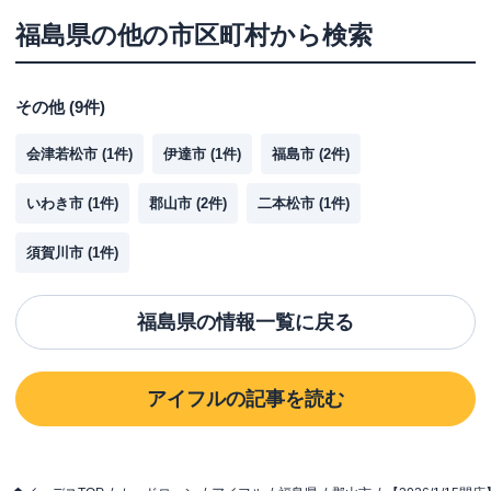
福島県
の他の市区町村から検索
その他
(
9
件)
会津若松市
(
1
件)
伊達市
(
1
件)
福島市
(
2
件)
いわき市
(
1
件)
郡山市
(
2
件)
二本松市
(
1
件)
須賀川市
(
1
件)
福島県
の情報一覧に戻る
アイフル
の記事を読む