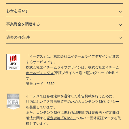
お金を増やす
事業資金を調達する
過去のPR記事
「
イーデス
」は、
株式会社エイチームライフデザイン
が運営
するサービスです。
株式会社エイチームライフデザイン
は、
株式会社エイチーム
ホールディングス
(東証プライム市場上場)のグループ企業で
す。
証券コード：3662
イーデス
では各種法律を遵守した広告掲載を行うために、
社内において各種法律遵守のためのコンテンツ制作ポリシー
を整備しています。
また、コンテンツ制作に携わる編集部では景表法・特定商取
引法に関する
認定資格「KTAA」
シルバー団体認証マークを取
得しています。