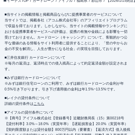
イーデスTOP
カードローン
アイフル
福島県
郡山市
【2026/1/1
■当サイトの掲載情報と掲載商品ならびに提携事業者のサービスについて
当サイトでは、掲載各社（アコム株式会社等）のアフィリエイトプログラム
で収益を得ております。しかしながら、当サイトの掲載情報やランキングに
おける提携事業者サービスへの評価は、提携の有無や金銭による影響を一切
受けておりません。カードローン（キャッシング）について、客観的かつ公
平な価値のある情報をサイト利用者に提供することにより、「世の中からお
金の不安を解消し、人生が豊かになる社会」の実現を目指しております。
■三井住友銀行 カードローンについて
※毎月の返済は、返済時点での借入残高によって約定返済金額が設定されま
す。
■みずほ銀行カードローンについて
※みずほ銀行住宅ローンのご利用で、みずほ銀行カードローンの金利が年
0.5%引き下がります。引き下げ適用後の金利は年1.5%~13.5%です。
■レイクの貸付条件について
詳細の貸付条件は
こちら
■アイフルの貸付条件について
※【商号】アイフル株式会社【登録番号】近畿財務局長（15）第00218号
【貸付利率】3.0%～18.0%（実質年率）【遅延損害金】20.0%（実質年率）
【契約限度額または貸付金額】800万円以内（要審査）【返済方式】借入後残