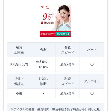
融資
審査
金利
パート
上限額
スピード
年3.0％～
800万円以内
最短9分※
◯
18.0％
担保・
お試し
融資
アルバイト
保証人
診断
スピード
不要
-
最短9分※
◯
※アイフルの審査・融資時間：申込手続き完了時点から計測した最