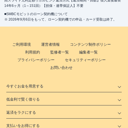
高スライド元利定額リボルビング返済方式【返済期間・回数】借入直後最長
14年6ヶ月（1～151回）【担保・連帯保証人】不要
■SMBCモビットのローン契約機について
※ 2026年9月6日をもって、ローン契約機での申込・カード受取は終了。
ご利用環境
運営者情報
コンテンツ制作ポリシー
利用規約
監修者一覧
編集者一覧
プライバシーポリシー
セキュリティーポリシー
お問い合わせ
今すぐお金を用意する
低金利で賢く借りる
返済をラクにする
支払いをお得にする