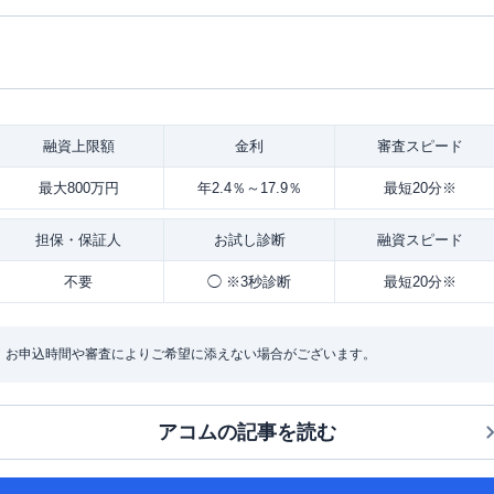
融資
上限額
金利
審査
スピード
最大800万円
年2.4％～17.9％
最短20分※
担保・
保証人
お試し
診断
融資
スピード
不要
◯ ※3秒診断
最短20分※
：お申込時間や審査によりご希望に添えない場合がございます。
アコム
の記事を読む