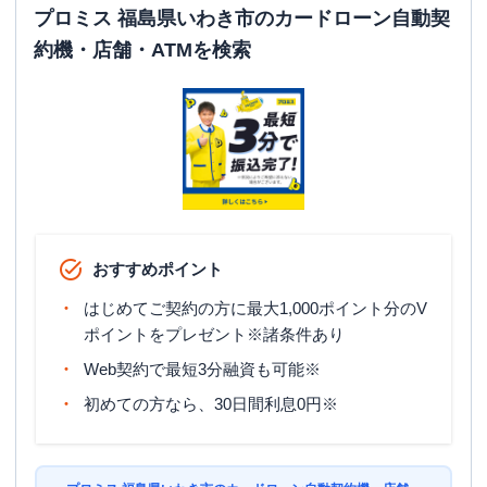
ATM営業時間
土曜
：
24時間
プロミス 福島県いわき市のカードローン自動契
日祝
：
24時間
約機・店舗・ATMを検索
ATM
〇
駐車場
〇
福島県いわき市常磐下船尾町古内２９０-
住所
１
おすすめポイント
はじめてご契約の方に最大1,000ポイント分のV
ポイントをプレゼント※諸条件あり
Web契約で最短3分融資も可能※
初めての方なら、30日間利息0円※