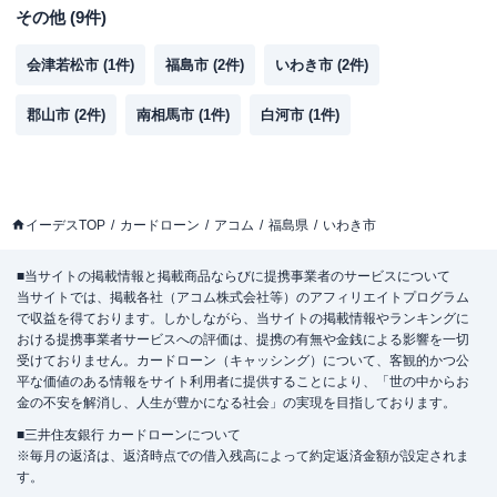
その他
(
9
件)
会津若松市
(
1
件)
福島市
(
2
件)
いわき市
(
2
件)
郡山市
(
2
件)
南相馬市
(
1
件)
白河市
(
1
件)
イーデスTOP
カードローン
アコム
福島県
いわき市
■当サイトの掲載情報と掲載商品ならびに提携事業者のサービスについて
当サイトでは、掲載各社（アコム株式会社等）のアフィリエイトプログラム
で収益を得ております。しかしながら、当サイトの掲載情報やランキングに
おける提携事業者サービスへの評価は、提携の有無や金銭による影響を一切
受けておりません。カードローン（キャッシング）について、客観的かつ公
平な価値のある情報をサイト利用者に提供することにより、「世の中からお
金の不安を解消し、人生が豊かになる社会」の実現を目指しております。
■三井住友銀行 カードローンについて
※毎月の返済は、返済時点での借入残高によって約定返済金額が設定されま
す。