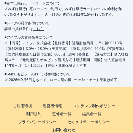
■みずほ銀行カードローンについて
※みずほ銀行住宅ローンのご利用で、みずほ銀行カードローンの金利が年
0.5%引き下がります。引き下げ適用後の金利は年1.5%~13.5%です。
■レイクの貸付条件について
詳細の貸付条件は
こちら
■アイフルの貸付条件について
※【商号】アイフル株式会社【登録番号】近畿財務局長（15）第00218号
【貸付利率】3.0%～18.0%（実質年率）【遅延損害金】20.0%（実質年率）
【契約限度額または貸付金額】800万円以内（要審査）【返済方式】借入後残
高スライド元利定額リボルビング返済方式【返済期間・回数】借入直後最長
14年6ヶ月（1～151回）【担保・連帯保証人】不要
■SMBCモビットのローン契約機について
※ 2026年9月6日をもって、ローン契約機での申込・カード受取は終了。
ご利用環境
運営者情報
コンテンツ制作ポリシー
利用規約
監修者一覧
編集者一覧
プライバシーポリシー
セキュリティーポリシー
お問い合わせ