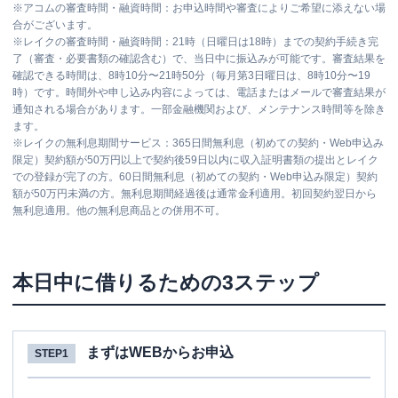
※
アコムの審査時間・融資時間：お申込時間や審査によりご希望に添えない場
合がございます。
※
レイクの審査時間・融資時間：21時（日曜日は18時）までの契約手続き完
了（審査・必要書類の確認含む）で、当日中に振込みが可能です。審査結果を
確認できる時間は、8時10分〜21時50分（毎月第3日曜日は、8時10分〜19
時）です。時間外や申し込み内容によっては、電話またはメールで審査結果が
通知される場合があります。一部金融機関および、メンテナンス時間等を除き
ます。
※
レイクの無利息期間サービス：365日間無利息（初めての契約・Web申込み
限定）契約額が50万円以上で契約後59日以内に収入証明書類の提出とレイク
での登録が完了の方。60日間無利息（初めての契約・Web申込み限定）契約
額が50万円未満の方。無利息期間経過後は通常金利適用。初回契約翌日から
無利息適用。他の無利息商品との併用不可。
本日中に借りるための3ステップ
まずはWEBからお申込
STEP1