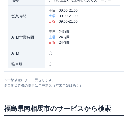
名称
アコム
国道６号原町むじんくんコーナー
平日：
09:00-21:00
営業時間
土曜
：
09:00-21:00
日祝
：
09:00-21:00
平日：
24時間
ATM営業時間
土曜
：
24時間
日祝
：
24時間
ATM
〇
駐車場
〇
住所
福島県南相馬市原町区北原字沢目３-５
※
一部店舗によって異なります。
※
自動契約機の場合は年中無休（年末年始は除く）
福島県
南相馬市
のサービスから検索