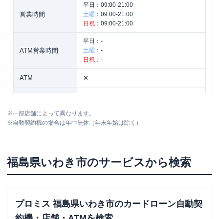
平日：
09:00-21:00
営業時間
土曜
：
09:00-21:00
日祝
：
09:00-21:00
平日：
-
ATM営業時間
土曜
：
-
日祝
：
-
ATM
✕
駐車場
〇
※
一部店舗によって異なります。
福島県いわき市鹿島町船戸字沼田１－２
住所
※
自動契約機の場合は年中無休（年末年始は除く）
３
福島県
いわき市
のサービスから検索
プロミス 福島県いわき市のカードローン自動契
約機・店舗・ATMを検索