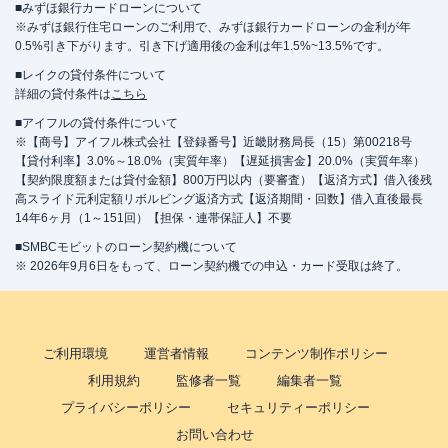
■みずほ銀行カードローンについて
※みずほ銀行住宅ローンのご利用で、みずほ銀行カードローンの金利が年
0.5%引き下がります。引き下げ適用後の金利は年1.5%~13.5%です。
■レイクの貸付条件について
詳細の貸付条件は
こちら
■アイフルの貸付条件について
※【商号】アイフル株式会社【登録番号】近畿財務局長（15）第00218号
【貸付利率】3.0%～18.0%（実質年率）【遅延損害金】20.0%（実質年率）
【契約限度額または貸付金額】800万円以内（要審査）【返済方式】借入後残
高スライド元利定額リボルビング返済方式【返済期間・回数】借入直後最長
14年6ヶ月（1～151回）【担保・連帯保証人】不要
■SMBCモビットのローン契約機について
※ 2026年9月6日をもって、ローン契約機での申込・カード受取は終了。
ご利用環境
運営者情報
コンテンツ制作ポリシー
利用規約
監修者一覧
編集者一覧
プライバシーポリシー
セキュリティーポリシー
お問い合わせ