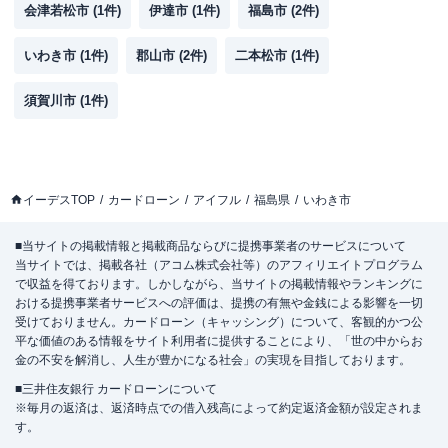
会津若松市
(
1
件)
伊達市
(
1
件)
福島市
(
2
件)
いわき市
(
1
件)
郡山市
(
2
件)
二本松市
(
1
件)
須賀川市
(
1
件)
イーデスTOP
カードローン
アイフル
福島県
いわき市
■当サイトの掲載情報と掲載商品ならびに提携事業者のサービスについて
当サイトでは、掲載各社（アコム株式会社等）のアフィリエイトプログラム
で収益を得ております。しかしながら、当サイトの掲載情報やランキングに
おける提携事業者サービスへの評価は、提携の有無や金銭による影響を一切
受けておりません。カードローン（キャッシング）について、客観的かつ公
平な価値のある情報をサイト利用者に提供することにより、「世の中からお
金の不安を解消し、人生が豊かになる社会」の実現を目指しております。
■三井住友銀行 カードローンについて
※毎月の返済は、返済時点での借入残高によって約定返済金額が設定されま
す。