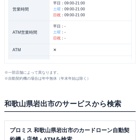
平日：
09:00-21:00
営業時間
土曜
：
09:00-21:00
日祝
：
09:00-21:00
平日：
-
ATM営業時間
土曜
：
-
日祝
：
-
ATM
✕
駐車場
〇
※
一部店舗によって異なります。
住所
和歌山県岩出市備前４７番地の１ ２Ｆ
※
自動契約機の場合は年中無休（年末年始は除く）
和歌山県
岩出市
のサービスから検索
プロミス 和歌山県岩出市のカードローン自動契
約機・店舗・ATMを検索