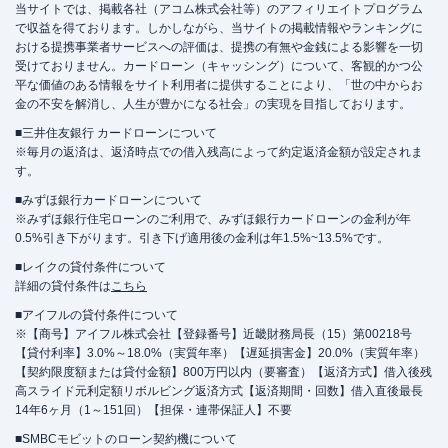
当サイトでは、掲載各社（アコム株式会社等）のアフィリエイトプログラム
で収益を得ております。しかしながら、当サイトの掲載情報やランキングに
おける提携事業者サービスへの評価は、提携の有無や金銭による影響を一切
受けておりません。カードローン（キャッシング）について、客観的かつ公
平な価値のある情報をサイト利用者に提供することにより、「世の中からお
金の不安を解消し、人生が豊かになる社会」の実現を目指しております。
■三井住友銀行 カードローンについて
※毎月の返済は、返済時点での借入残高によって約定返済金額が設定されま
す。
■みずほ銀行カードローンについて
※みずほ銀行住宅ローンのご利用で、みずほ銀行カードローンの金利が年
0.5%引き下がります。引き下げ適用後の金利は年1.5%~13.5%です。
■レイクの貸付条件について
詳細の貸付条件は
こちら
■アイフルの貸付条件について
※【商号】アイフル株式会社【登録番号】近畿財務局長（15）第00218号
【貸付利率】3.0%～18.0%（実質年率）【遅延損害金】20.0%（実質年率）
【契約限度額または貸付金額】800万円以内（要審査）【返済方式】借入後残
高スライド元利定額リボルビング返済方式【返済期間・回数】借入直後最長
14年6ヶ月（1～151回）【担保・連帯保証人】不要
■SMBCモビットのローン契約機について