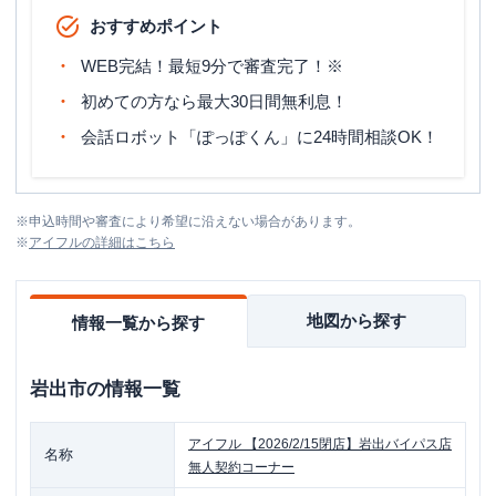
おすすめポイント
WEB完結！最短9分で審査完了！※
初めての方なら最大30日間無利息！
会話ロボット「ぽっぽくん」に24時間相談OK！
※
申込時間や審査により希望に沿えない場合があります。
※
アイフル
の詳細はこちら
地図から探す
情報一覧から探す
岩出市
の情報一覧
アイフル
【2026/2/15閉店】岩出バイパス店
名称
無人契約コーナー