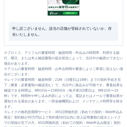
申し訳ございません。該当の店舗が登録されていないか、存
在いたしません。
※
プロミス、アイフルの審査時間・融資時間：申込みの時間帯、利用する銀
行、曜日、または本人確認書類の提出状況によって、当日中の融資ができない
場合があります。
※
アコムの審査時間・融資時間：お申込時間や審査によりご希望に添えない場
合がございます。
※
レイクの審査時間・融資時間：21時（日曜日は18時）までの契約手続き完
了（審査・必要書類の確認含む）で、当日中に振込みが可能です。審査結果を
確認できる時間は、8時10分〜21時50分（毎月第3日曜日は、8時10分〜19
時）です。時間外や申し込み内容によっては、電話またはメールで審査結果が
通知される場合があります。一部金融機関および、メンテナンス時間等を除き
ます。
※
レイクの無利息期間サービス：365日間無利息（初めての契約・Web申込み
限定）契約額が50万円以上で契約後59日以内に収入証明書類の提出とレイク
での登録が完了の方。60日間無利息（初めての契約・Web申込み限定）契約