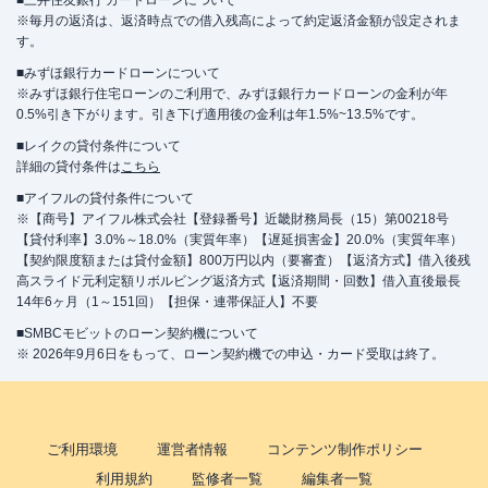
■三井住友銀行 カードローンについて
※毎月の返済は、返済時点での借入残高によって約定返済金額が設定されま
す。
■みずほ銀行カードローンについて
※みずほ銀行住宅ローンのご利用で、みずほ銀行カードローンの金利が年
0.5%引き下がります。引き下げ適用後の金利は年1.5%~13.5%です。
■レイクの貸付条件について
詳細の貸付条件は
こちら
■アイフルの貸付条件について
※【商号】アイフル株式会社【登録番号】近畿財務局長（15）第00218号
【貸付利率】3.0%～18.0%（実質年率）【遅延損害金】20.0%（実質年率）
【契約限度額または貸付金額】800万円以内（要審査）【返済方式】借入後残
高スライド元利定額リボルビング返済方式【返済期間・回数】借入直後最長
14年6ヶ月（1～151回）【担保・連帯保証人】不要
■SMBCモビットのローン契約機について
※ 2026年9月6日をもって、ローン契約機での申込・カード受取は終了。
ご利用環境
運営者情報
コンテンツ制作ポリシー
利用規約
監修者一覧
編集者一覧