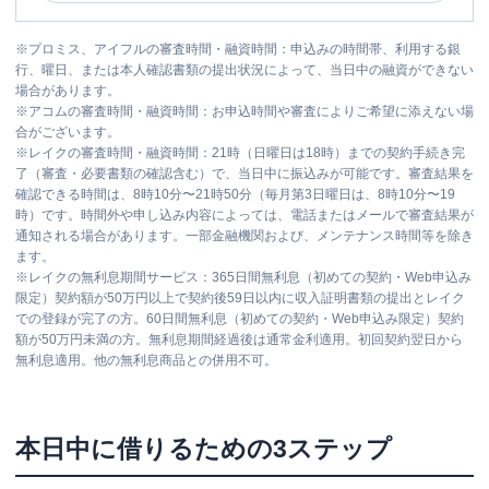
※
プロミス、アイフルの審査時間・融資時間：申込みの時間帯、利用する銀
行、曜日、または本人確認書類の提出状況によって、当日中の融資ができない
場合があります。
※
アコムの審査時間・融資時間：お申込時間や審査によりご希望に添えない場
合がございます。
※
レイクの審査時間・融資時間：21時（日曜日は18時）までの契約手続き完
了（審査・必要書類の確認含む）で、当日中に振込みが可能です。審査結果を
確認できる時間は、8時10分〜21時50分（毎月第3日曜日は、8時10分〜19
時）です。時間外や申し込み内容によっては、電話またはメールで審査結果が
通知される場合があります。一部金融機関および、メンテナンス時間等を除き
ます。
※
レイクの無利息期間サービス：365日間無利息（初めての契約・Web申込み
限定）契約額が50万円以上で契約後59日以内に収入証明書類の提出とレイク
での登録が完了の方。60日間無利息（初めての契約・Web申込み限定）契約
額が50万円未満の方。無利息期間経過後は通常金利適用。初回契約翌日から
無利息適用。他の無利息商品との併用不可。
本日中に借りるための3ステップ