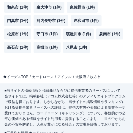
和泉市
(
1
件)
泉大津市
(
1
件)
泉佐野市
(
1
件)
門真市
(
1
件)
河内長野市
(
1
件)
岸和田市
(
1
件)
松原市
(
1
件)
守口市
(
1
件)
寝屋川市
(
1
件)
泉南市
(
1
件)
高石市
(
1
件)
高槻市
(
1
件)
八尾市
(
1
件)
イーデスTOP
カードローン
アイフル
大阪府
枚方市
■当サイトの掲載情報と掲載商品ならびに提携事業者のサービスについて
当サイトでは、掲載各社（アコム株式会社等）のアフィリエイトプログラム
で収益を得ております。しかしながら、当サイトの掲載情報やランキングに
おける提携事業者サービスへの評価は、提携の有無や金銭による影響を一切
受けておりません。カードローン（キャッシング）について、客観的かつ公
平な価値のある情報をサイト利用者に提供することにより、「世の中からお
金の不安を解消し、人生が豊かになる社会」の実現を目指しております。