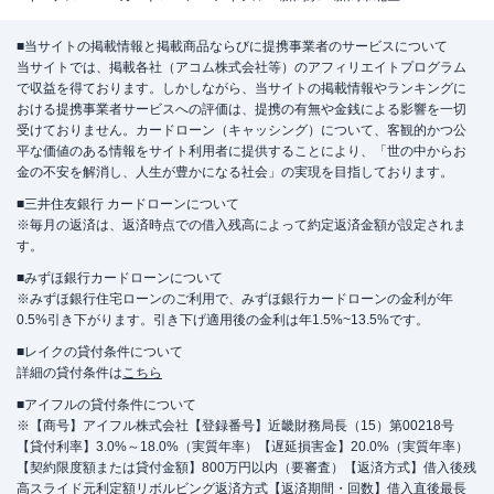
■当サイトの掲載情報と掲載商品ならびに提携事業者のサービスについて
当サイトでは、掲載各社（アコム株式会社等）のアフィリエイトプログラム
で収益を得ております。しかしながら、当サイトの掲載情報やランキングに
おける提携事業者サービスへの評価は、提携の有無や金銭による影響を一切
受けておりません。カードローン（キャッシング）について、客観的かつ公
平な価値のある情報をサイト利用者に提供することにより、「世の中からお
金の不安を解消し、人生が豊かになる社会」の実現を目指しております。
■三井住友銀行 カードローンについて
※毎月の返済は、返済時点での借入残高によって約定返済金額が設定されま
す。
■みずほ銀行カードローンについて
※みずほ銀行住宅ローンのご利用で、みずほ銀行カードローンの金利が年
0.5%引き下がります。引き下げ適用後の金利は年1.5%~13.5%です。
■レイクの貸付条件について
詳細の貸付条件は
こちら
■アイフルの貸付条件について
※【商号】アイフル株式会社【登録番号】近畿財務局長（15）第00218号
【貸付利率】3.0%～18.0%（実質年率）【遅延損害金】20.0%（実質年率）
【契約限度額または貸付金額】800万円以内（要審査）【返済方式】借入後残
高スライド元利定額リボルビング返済方式【返済期間・回数】借入直後最長