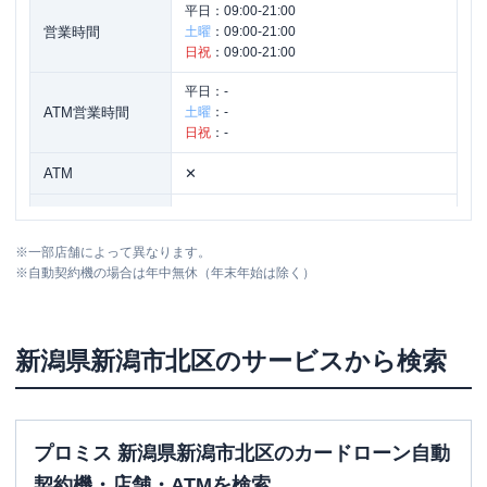
平日：
09:00-21:00
営業時間
土曜
：
09:00-21:00
日祝
：
09:00-21:00
平日：
-
ATM営業時間
土曜
：
-
日祝
：
-
ATM
✕
駐車場
〇
※
一部店舗によって異なります。
新潟県新潟市北区木崎２２２９番地３
住所
※
自動契約機の場合は年中無休（年末年始は除く）
６ １Ｆ
新潟県
新潟市北区
のサービスから検索
プロミス 新潟県新潟市北区のカードローン自動
契約機・店舗・ATMを検索