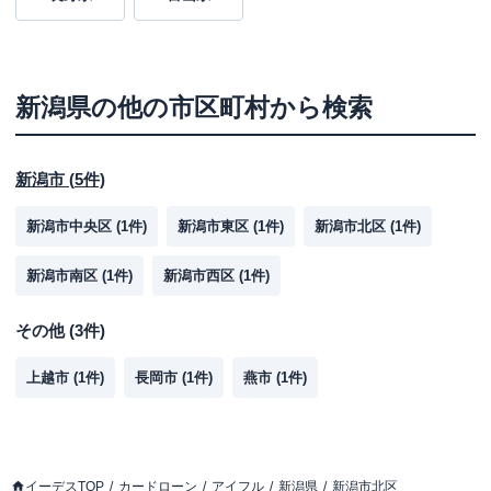
新潟県
の他の市区町村から検索
新潟市
(
5
件)
新潟市中央区
(
1
件)
新潟市東区
(
1
件)
新潟市北区
(
1
件)
新潟市南区
(
1
件)
新潟市西区
(
1
件)
その他
(
3
件)
上越市
(
1
件)
長岡市
(
1
件)
燕市
(
1
件)
イーデスTOP
カードローン
アイフル
新潟県
新潟市北区