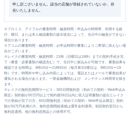
申し訳ございません。該当の店舗が登録されていないか、存
在いたしません。
※
プロミス、アイフルの審査時間・融資時間：申込みの時間帯、利用する銀
行、曜日、または本人確認書類の提出状況によって、当日中の融資ができない
場合があります。
※
アコムの審査時間・融資時間：お申込時間や審査によりご希望に添えない場
合がございます。
※
レイクの審査時間・融資時間：21時（日曜日は18時）までの契約手続き完
了（審査・必要書類の確認含む）で、当日中に振込みが可能です。審査結果を
確認できる時間は、8時10分〜21時50分（毎月第3日曜日は、8時10分〜19
時）です。時間外や申し込み内容によっては、電話またはメールで審査結果が
通知される場合があります。一部金融機関および、メンテナンス時間等を除き
ます。
※
レイクの無利息期間サービス：365日間無利息（初めての契約・Web申込み
限定）契約額が50万円以上で契約後59日以内に収入証明書類の提出とレイク
での登録が完了の方。60日間無利息（初めての契約・Web申込み限定）契約
額が50万円未満の方。無利息期間経過後は通常金利適用。初回契約翌日から
無利息適用。他の無利息商品との併用不可。