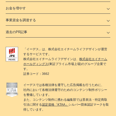
お金を増やす
事業資金を調達する
過去のPR記事
「
イーデス
」は、
株式会社エイチームライフデザイン
が運営
するサービスです。
株式会社エイチームライフデザイン
は、
株式会社エイチーム
ホールディングス
(東証プライム市場上場)のグループ企業で
す。
証券コード：3662
イーデス
では各種法律を遵守した広告掲載を行うために、
社内において各種法律遵守のためのコンテンツ制作ポリシー
を整備しています。
また、コンテンツ制作に携わる編集部では景表法・特定商取
引法に関する
認定資格「KTAA」
シルバー団体認証マークを取
得しています。