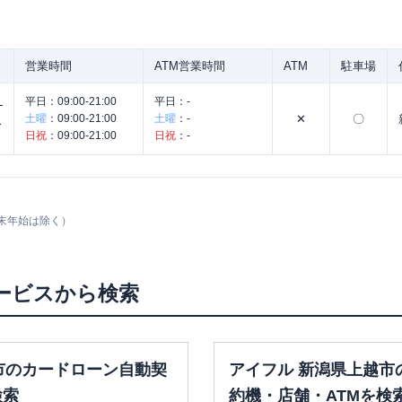
営業時間
ATM営業時間
ATM
駐車場
】
平日：
09:00-21:00
平日：
-
土曜
：
09:00-21:00
土曜
：
-
✕
〇
人
日祝
：
09:00-21:00
日祝
：
-
末年始は除く）
ービスから検索
市のカードローン自動契
アイフル 新潟県上越市
検索
約機・店舗・ATMを検