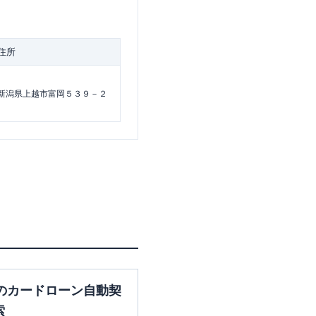
住所
新潟県上越市富岡５３９－２
のカードローン自動契
索