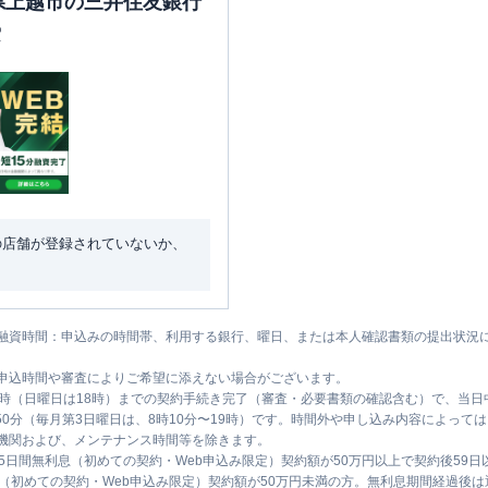
潟県上越市の三井住友銀行
索
の店舗が登録されていないか、
融資時間：申込みの時間帯、利用する銀行、曜日、または本人確認書類の提出状況
申込時間や審査によりご希望に添えない場合がございます。
1時（日曜日は18時）までの契約手続き完了（審査・必要書類の確認含む）で、当
時50分（毎月第3日曜日は、8時10分〜19時）です。時間外や申し込み内容によっ
機関および、メンテナンス時間等を除きます。
5日間無利息（初めての契約・Web申込み限定）契約額が50万円以上で契約後59
息（初めての契約・Web申込み限定）契約額が50万円未満の方。無利息期間経過後