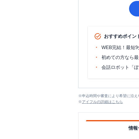
おすすめポイン
WEB完結！最短
初めての方なら最
会話ロボット「ぽ
※
申込時間や審査により希望に沿え
※
アイフル
の詳細はこちら
情報