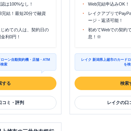
認は100%なし！
Web完結申込みOK！
B完結！最短20分で融資
レイクアプリでPayP
ージ・返済可能！
はじめての人は、契約日の
初めてWebでの契約で
間金利0円！
息！※
ドローン自動契約機・店舗・ATM
レイク 新潟県上越市のカードロ
を検索
を検
索する
検索
口コミ・評判
レイク
の口