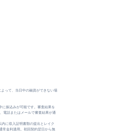
によって、当日中の融資ができない場
日中に振込みが可能です。審査結果を
ては、電話またはメールで審査結果が通
日以内に収入証明書類の提出とレイク
は通常金利適用。初回契約翌日から無