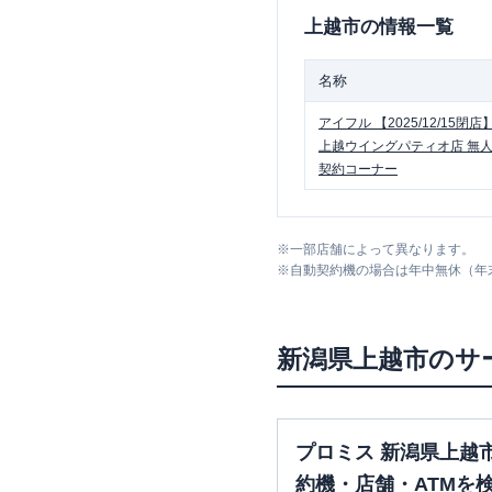
上越市
の情報一覧
名称
アイフル
【2025/12/15閉店
上越ウイングパティオ店 無
契約コーナー
※
一部店舗によって異なります。
※
自動契約機の場合は年中無休（年
新潟県
上越市
のサ
プロミス 新潟県上越
約機・店舗・ATMを