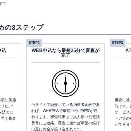
不可。
めの3ステップ
STEP2
STEP3
申込
WEB申込なら最短25分で審査が
A
完了
み順に実施
審査に通
当サイトで紹介している消費者金融であ
りたい!
能です。
れば、WEB申込で最短25分で審査が終
を済ませ
サービス
わります。審査結果はご入力頂いた電話
、早く審査
トア等の
番号にご連絡。審査に通れば希望の銀行
ができま
口座にお金が振り込まれます。