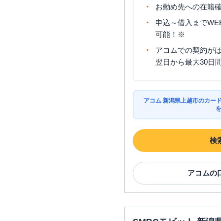
お勤め先への在籍確
申込～借入までWE
可能！※
アコムでの契約が
翌日から最大30日
アコム 新潟県上越市のカー
検
アコム
の