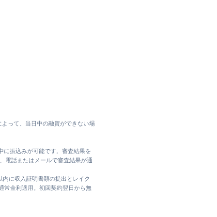
によって、当日中の融資ができない場
日中に振込みが可能です。審査結果を
ては、電話またはメールで審査結果が通
日以内に収入証明書類の提出とレイク
は通常金利適用。初回契約翌日から無