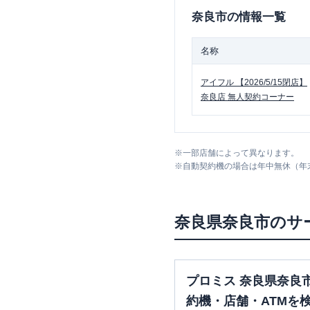
奈良市
の情報一覧
名称
アイフル
【2026/5/15閉店】
奈良店 無人契約コーナー
※
一部店舗によって異なります。
※
自動契約機の場合は年中無休（年
奈良県
奈良市
のサ
プロミス 奈良県奈良
約機・店舗・ATMを