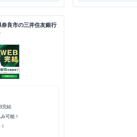
良県奈良市の三井住友銀行
索
B完結
込み可能！
料！