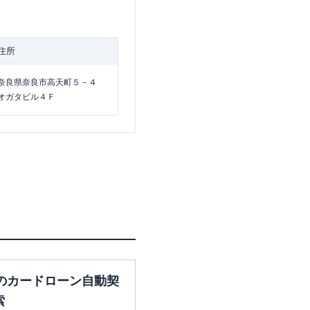
住所
奈良県奈良市高天町５－４
オガタビル４Ｆ
のカードローン自動契
索