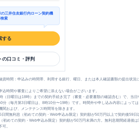
良市の三井住友銀行内ローン契約機
を検索
索する
ト
の口コミ・評判
融資時間：申込みの時間帯、利用する銀行、曜日、または本人確認書類の提出状況
申込時間や審査によりご希望に添えない場合がございます。
1時（日曜日は18時）までの契約手続き完了（審査・必要書類の確認含む）で、当
時50分（毎月第3日曜日は、8時10分〜19時）です。時間外や申し込み内容によっ
機関および、メンテナンス時間等を除きます。
5日間無利息（初めての契約・Web申込み限定）契約額が50万円以上で契約後59
息（初めての契約・Web申込み限定）契約額が50万円未満の方。無利息期間経過後
不可。