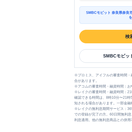
SMBCモビット 奈良県奈
検
SMBCモビッ
※
プロミス、アイフルの審査時間・
合があります。
※
アコムの審査時間・融資時間：お
※
レイクの審査時間・融資時間：2
確認できる時間は、8時10分〜21
知される場合があります。一部金融
※
レイクの無利息期間サービス：36
での登録が完了の方。60日間無利
利息適用。他の無利息商品との併用