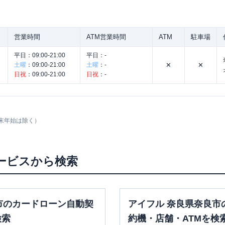
営業時間
ATM営業時間
ATM
駐車場
平日：
09:00-21:00
平日：
-
土曜
：
09:00-21:00
土曜
：
-
✕
✕
日祝
：
09:00-21:00
日祝
：
-
末年始は除く）
ービスから検索
市のカードローン自動契
アイフル 奈良県奈良市
検索
約機・店舗・ATMを検