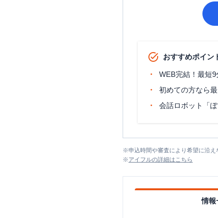
おすすめポイン
WEB完結！最短
初めての方なら最
会話ロボット「ぽ
※
申込時間や審査により希望に沿え
※
アイフル
の詳細はこちら
情報