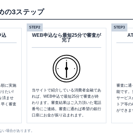
めの3ステップ
STEP2
STEP3
申込
WEB申込なら最短25分で審査が
A
完了
み順に実施
審査に通
当サイトで紹介している消費者金融であ
りたい!
能です。
れば、WEB申込で最短25分で審査が終
を済ませ
サービス
わります。審査結果はご入力頂いた電話
、早く審査
トア等の
番号にご連絡。審査に通れば希望の銀行
ができま
口座にお金が振り込まれます。
ない場合があります。