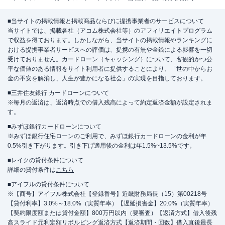
■当サイトの掲載情報と掲載商品ならびに提携事業者のサービスについて
当サイトでは、掲載各社（アコム株式会社等）のアフィリエイトプログラム
で収益を得ております。しかしながら、当サイトの掲載情報やランキングに
おける提携事業者サービスへの評価は、提携の有無や金銭による影響を一切
受けておりません。カードローン（キャッシング）について、客観的かつ公
平な価値のある情報をサイト利用者に提供することにより、「世の中からお
金の不安を解消し、人生が豊かになる社会」の実現を目指しております。
■三井住友銀行 カードローンについて
※毎月の返済は、返済時点での借入残高によって約定返済金額が設定されま
す。
■みずほ銀行カードローンについて
※みずほ銀行住宅ローンのご利用で、みずほ銀行カードローンの金利が年
0.5%引き下がります。引き下げ適用後の金利は年1.5%~13.5%です。
■レイクの貸付条件について
詳細の貸付条件は
こちら
■アイフルの貸付条件について
※【商号】アイフル株式会社【登録番号】近畿財務局長（15）第00218号
【貸付利率】3.0%～18.0%（実質年率）【遅延損害金】20.0%（実質年率）
【契約限度額または貸付金額】800万円以内（要審査）【返済方式】借入後残
高スライド元利定額リボルビング返済方式【返済期間・回数】借入直後最長