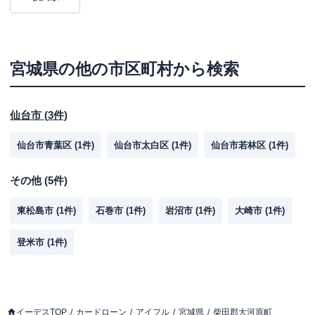
宮城県
の他の市区町村から検索
仙台市
(
3
件)
仙台市青葉区
(
1
件)
仙台市太白区
(
1
件)
仙台市若林区
(
1
件)
その他
(
5
件)
東松島市
(
1
件)
石巻市
(
1
件)
岩沼市
(
1
件)
大崎市
(
1
件)
登米市
(
1
件)
イーデスTOP
カードローン
アイフル
宮城県
柴田郡大河原町