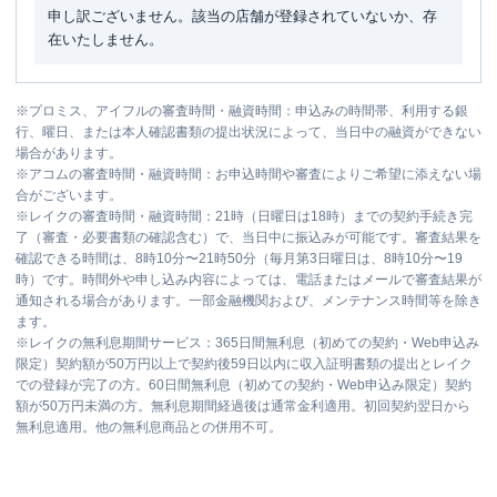
申し訳ございません。該当の店舗が登録されていないか、存
在いたしません。
※
プロミス、アイフルの審査時間・融資時間：申込みの時間帯、利用する銀
行、曜日、または本人確認書類の提出状況によって、当日中の融資ができない
場合があります。
※
アコムの審査時間・融資時間：お申込時間や審査によりご希望に添えない場
合がございます。
※
レイクの審査時間・融資時間：21時（日曜日は18時）までの契約手続き完
了（審査・必要書類の確認含む）で、当日中に振込みが可能です。審査結果を
確認できる時間は、8時10分〜21時50分（毎月第3日曜日は、8時10分〜19
時）です。時間外や申し込み内容によっては、電話またはメールで審査結果が
通知される場合があります。一部金融機関および、メンテナンス時間等を除き
ます。
※
レイクの無利息期間サービス：365日間無利息（初めての契約・Web申込み
限定）契約額が50万円以上で契約後59日以内に収入証明書類の提出とレイク
での登録が完了の方。60日間無利息（初めての契約・Web申込み限定）契約
額が50万円未満の方。無利息期間経過後は通常金利適用。初回契約翌日から
無利息適用。他の無利息商品との併用不可。