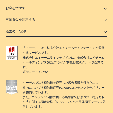
お金を増やす
事業資金を調達する
過去のPR記事
「
イーデス
」は、
株式会社エイチームライフデザイン
が運営
するサービスです。
株式会社エイチームライフデザイン
は、
株式会社エイチーム
ホールディングス
(東証プライム市場上場)のグループ企業で
す。
証券コード：3662
イーデス
では各種法律を遵守した広告掲載を行うために、
社内において各種法律遵守のためのコンテンツ制作ポリシー
を整備しています。
また、コンテンツ制作に携わる編集部では景表法・特定商取
引法に関する
認定資格「KTAA」
シルバー団体認証マークを取
得しています。