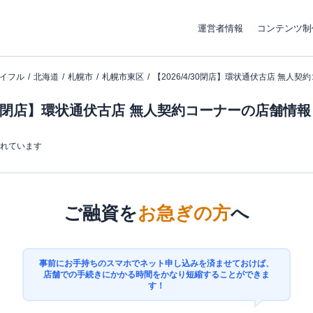
運営者情報
コンテンツ制
イフル
北海道
札幌市
札幌市東区
【2026/4/30閉店】環状通伏古店 無人契
4/30閉店】環状通伏古店 無人契約コーナーの店舗情報
まれています
ご融資を
お急ぎの方
へ
事前にお手持ちのスマホでネット申し込みを済ませておけば、
店舗での手続きにかかる時間をかなり短縮することができま
す！