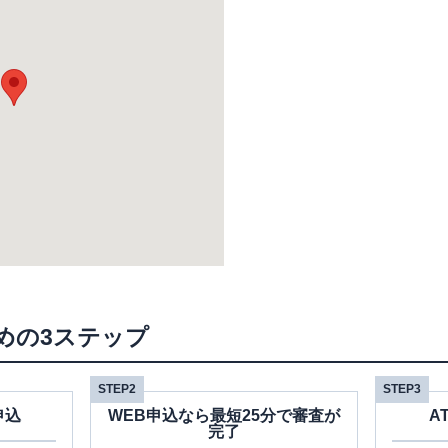
めの3ステップ
STEP2
STEP3
申込
WEB申込なら最短25分で審査が
A
完了