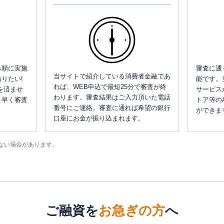
み順に実施
審査に通
当サイトで紹介している消費者金融であ
りたい!
能です。
れば、WEB申込で最短25分で審査が終
を済ませ
サービス
わります。審査結果はご入力頂いた電話
、早く審査
トア等の
番号にご連絡。審査に通れば希望の銀行
ができま
口座にお金が振り込まれます。
ない場合があります。
ご融資を
お急ぎの方
へ