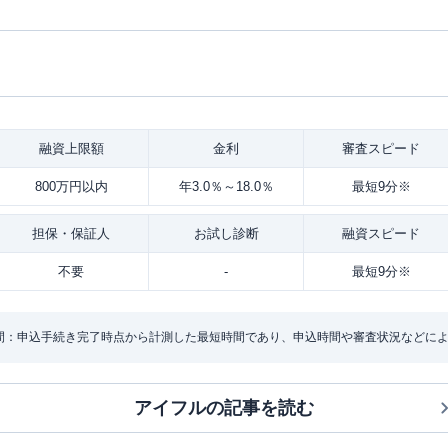
融資
上限額
金利
審査
スピード
800万円以内
年3.0％～18.0％
最短9分※
担保・
保証人
お試し
診断
融資
スピード
不要
-
最短9分※
間：申込手続き完了時点から計測した最短時間であり、申込時間や審査状況などに
アイフル
の記事を読む