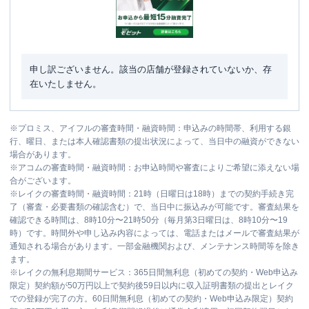
申し訳ございません。該当の店舗が登録されていないか、存
在いたしません。
※
プロミス、アイフルの審査時間・融資時間：申込みの時間帯、利用する銀
行、曜日、または本人確認書類の提出状況によって、当日中の融資ができない
場合があります。
※
アコムの審査時間・融資時間：お申込時間や審査によりご希望に添えない場
合がございます。
※
レイクの審査時間・融資時間：21時（日曜日は18時）までの契約手続き完
了（審査・必要書類の確認含む）で、当日中に振込みが可能です。審査結果を
確認できる時間は、8時10分〜21時50分（毎月第3日曜日は、8時10分〜19
時）です。時間外や申し込み内容によっては、電話またはメールで審査結果が
通知される場合があります。一部金融機関および、メンテナンス時間等を除き
ます。
※
レイクの無利息期間サービス：365日間無利息（初めての契約・Web申込み
限定）契約額が50万円以上で契約後59日以内に収入証明書類の提出とレイク
での登録が完了の方。60日間無利息（初めての契約・Web申込み限定）契約