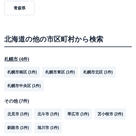
青森県
北海道
の他の市区町村から検索
札幌市
(
4
件)
札幌市南区
(
1
件)
札幌市東区
(
1
件)
札幌市北区
(
1
件)
札幌市中央区
(
1
件)
その他
(
7
件)
北見市
(
1
件)
北斗市
(
1
件)
帯広市
(
1
件)
苫小牧市
(
2
件)
釧路市
(
1
件)
旭川市
(
1
件)