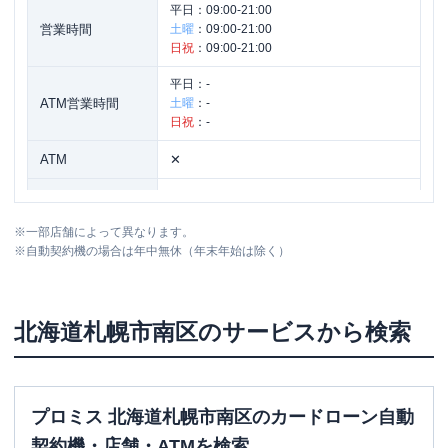
平日：
09:00-21:00
営業時間
土曜
：
09:00-21:00
日祝
：
09:00-21:00
平日：
-
ATM営業時間
土曜
：
-
日祝
：
-
ATM
✕
駐車場
✕
※
一部店舗によって異なります。
北海道札幌市南区川沿十二条２ー１－３
住所
※
自動契約機の場合は年中無休（年末年始は除く）
１
北海道
札幌市南区
のサービスから検索
プロミス 北海道札幌市南区のカードローン自動
契約機・店舗・ATMを検索