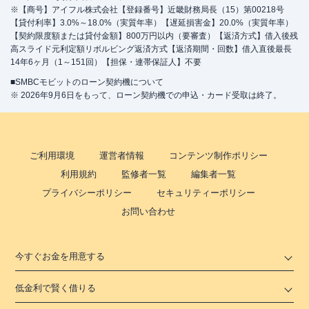
※【商号】アイフル株式会社【登録番号】近畿財務局長（15）第00218号
【貸付利率】3.0%～18.0%（実質年率）【遅延損害金】20.0%（実質年率）
【契約限度額または貸付金額】800万円以内（要審査）【返済方式】借入後残
高スライド元利定額リボルビング返済方式【返済期間・回数】借入直後最長
14年6ヶ月（1～151回）【担保・連帯保証人】不要
■SMBCモビットのローン契約機について
※ 2026年9月6日をもって、ローン契約機での申込・カード受取は終了。
ご利用環境
運営者情報
コンテンツ制作ポリシー
利用規約
監修者一覧
編集者一覧
プライバシーポリシー
セキュリティーポリシー
お問い合わせ
今すぐお金を用意する
低金利で賢く借りる