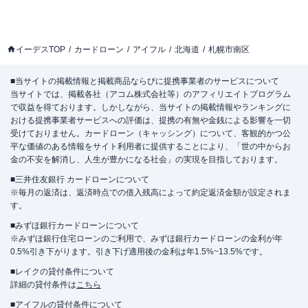
イーデスTOP
カードローン
アイフル
北海道
札幌市南区
■当サイトの掲載情報と掲載商品ならびに提携事業者のサービスについて
当サイトでは、掲載各社（アコム株式会社等）のアフィリエイトプログラム
で収益を得ております。しかしながら、当サイトの掲載情報やランキングに
おける提携事業者サービスへの評価は、提携の有無や金銭による影響を一切
受けておりません。カードローン（キャッシング）について、客観的かつ公
平な価値のある情報をサイト利用者に提供することにより、「世の中からお
金の不安を解消し、人生が豊かになる社会」の実現を目指しております。
■三井住友銀行 カードローンについて
※毎月の返済は、返済時点での借入残高によって約定返済金額が設定されま
す。
■みずほ銀行カードローンについて
※みずほ銀行住宅ローンのご利用で、みずほ銀行カードローンの金利が年
0.5%引き下がります。引き下げ適用後の金利は年1.5%~13.5%です。
■レイクの貸付条件について
詳細の貸付条件は
こちら
■アイフルの貸付条件について