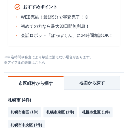
おすすめポイント
WEB完結！最短9分で審査完了！※
初めての方なら最大30日間無利息！
会話ロボット「ぽっぽくん」に24時間相談OK！
※
申込時間や審査により希望に沿えない場合があります。
※
アイフル
の詳細はこちら
地図から探す
市区町村から探す
札幌市
(
4
件)
札幌市南区
(
1
件)
札幌市東区
(
1
件)
札幌市北区
(
1
件)
札幌市中央区
(
1
件)