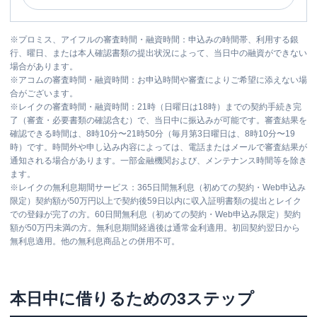
※
プロミス、アイフルの審査時間・融資時間：申込みの時間帯、利用する銀
行、曜日、または本人確認書類の提出状況によって、当日中の融資ができない
場合があります。
※
アコムの審査時間・融資時間：お申込時間や審査によりご希望に添えない場
合がございます。
※
レイクの審査時間・融資時間：21時（日曜日は18時）までの契約手続き完
了（審査・必要書類の確認含む）で、当日中に振込みが可能です。審査結果を
確認できる時間は、8時10分〜21時50分（毎月第3日曜日は、8時10分〜19
時）です。時間外や申し込み内容によっては、電話またはメールで審査結果が
通知される場合があります。一部金融機関および、メンテナンス時間等を除き
ます。
※
レイクの無利息期間サービス：365日間無利息（初めての契約・Web申込み
限定）契約額が50万円以上で契約後59日以内に収入証明書類の提出とレイク
での登録が完了の方。60日間無利息（初めての契約・Web申込み限定）契約
額が50万円未満の方。無利息期間経過後は通常金利適用。初回契約翌日から
無利息適用。他の無利息商品との併用不可。
本日中に借りるための3ステップ