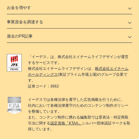
お金を増やす
事業資金を調達する
過去のPR記事
「
イーデス
」は、
株式会社エイチームライフデザイン
が運営
するサービスです。
株式会社エイチームライフデザイン
は、
株式会社エイチーム
ホールディングス
(東証プライム市場上場)のグループ企業で
す。
証券コード：3662
イーデス
では各種法律を遵守した広告掲載を行うために、
社内において各種法律遵守のためのコンテンツ制作ポリシー
を整備しています。
また、コンテンツ制作に携わる編集部では景表法・特定商取
引法に関する
認定資格「KTAA」
シルバー団体認証マークを取
得しています。