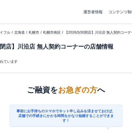
運営者情報
コンテンツ制
イフル
北海道
札幌市
札幌市南区
【2026/3/30閉店】川沿店 無人契約コーナ
3/30閉店】川沿店 無人契約コーナーの店舗情報
まれています
ご融資を
お急ぎの方
へ
事前にお手持ちのスマホでネット申し込みを済ませておけば、
店舗での手続きにかかる時間をかなり短縮することができま
す！