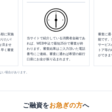
み順に実施
審査に通
当サイトで紹介している消費者金融であ
りたい!
能です。
れば、WEB申込で最短25分で審査が終
を済ませ
サービス
わります。審査結果はご入力頂いた電話
、早く審査
トア等の
番号にご連絡。審査に通れば希望の銀行
ができま
口座にお金が振り込まれます。
ない場合があります。
ご融資を
お急ぎの方
へ