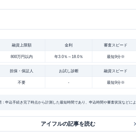
融資
上限額
金利
審査
スピード
800万円以内
年3.0％～18.0％
最短9分※
担保・
保証人
お試し
診断
融資
スピード
不要
-
最短9分※
間：申込手続き完了時点から計測した最短時間であり、申込時間や審査状況などに
アイフル
の記事を読む