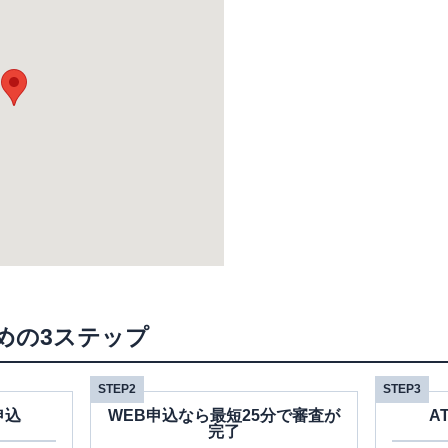
めの3ステップ
STEP2
STEP3
申込
WEB申込なら最短25分で審査が
A
完了