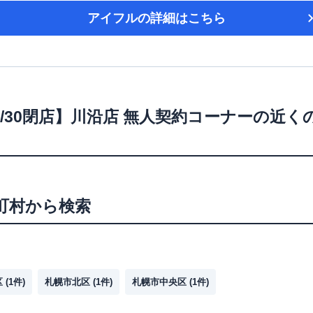
アイフル
の詳細はこちら
/3/30閉店】川沿店 無人契約コーナー
の近く
町村から検索
区
(
1
件)
札幌市北区
(
1
件)
札幌市中央区
(
1
件)