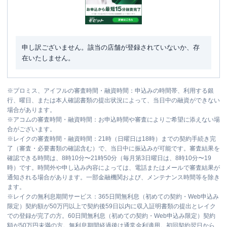
申し訳ございません。該当の店舗が登録されていないか、存
在いたしません。
※
プロミス、アイフルの審査時間・融資時間：申込みの時間帯、利用する銀
行、曜日、または本人確認書類の提出状況によって、当日中の融資ができない
場合があります。
※
アコムの審査時間・融資時間：お申込時間や審査によりご希望に添えない場
合がございます。
※
レイクの審査時間・融資時間：21時（日曜日は18時）までの契約手続き完
了（審査・必要書類の確認含む）で、当日中に振込みが可能です。審査結果を
確認できる時間は、8時10分〜21時50分（毎月第3日曜日は、8時10分〜19
時）です。時間外や申し込み内容によっては、電話またはメールで審査結果が
通知される場合があります。一部金融機関および、メンテナンス時間等を除き
ます。
※
レイクの無利息期間サービス：365日間無利息（初めての契約・Web申込み
限定）契約額が50万円以上で契約後59日以内に収入証明書類の提出とレイク
での登録が完了の方。60日間無利息（初めての契約・Web申込み限定）契約
額が50万円未満の方。無利息期間経過後は通常金利適用。初回契約翌日から