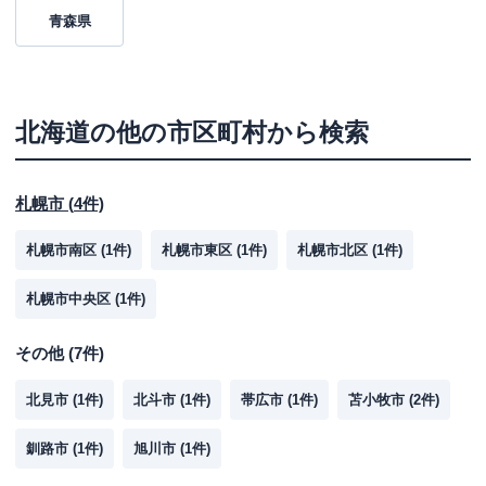
青森県
北海道
の他の市区町村から検索
札幌市
(
4
件)
札幌市南区
(
1
件)
札幌市東区
(
1
件)
札幌市北区
(
1
件)
札幌市中央区
(
1
件)
その他
(
7
件)
北見市
(
1
件)
北斗市
(
1
件)
帯広市
(
1
件)
苫小牧市
(
2
件)
釧路市
(
1
件)
旭川市
(
1
件)