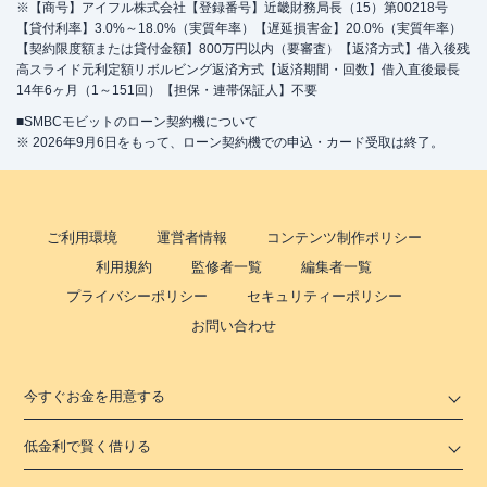
※【商号】アイフル株式会社【登録番号】近畿財務局長（15）第00218号
【貸付利率】3.0%～18.0%（実質年率）【遅延損害金】20.0%（実質年率）
【契約限度額または貸付金額】800万円以内（要審査）【返済方式】借入後残
高スライド元利定額リボルビング返済方式【返済期間・回数】借入直後最長
14年6ヶ月（1～151回）【担保・連帯保証人】不要
■SMBCモビットのローン契約機について
※ 2026年9月6日をもって、ローン契約機での申込・カード受取は終了。
ご利用環境
運営者情報
コンテンツ制作ポリシー
利用規約
監修者一覧
編集者一覧
プライバシーポリシー
セキュリティーポリシー
お問い合わせ
今すぐお金を用意する
低金利で賢く借りる