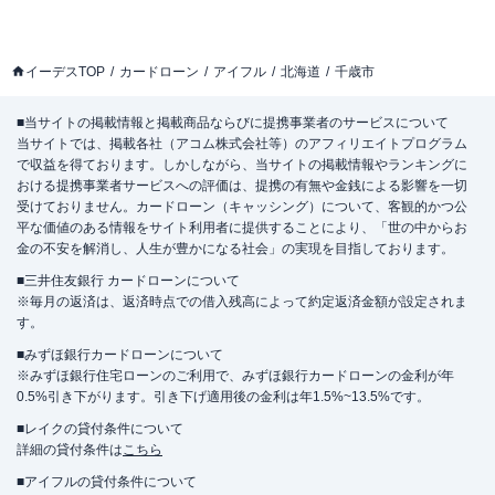
イーデスTOP
カードローン
アイフル
北海道
千歳市
■当サイトの掲載情報と掲載商品ならびに提携事業者のサービスについて
当サイトでは、掲載各社（アコム株式会社等）のアフィリエイトプログラム
で収益を得ております。しかしながら、当サイトの掲載情報やランキングに
おける提携事業者サービスへの評価は、提携の有無や金銭による影響を一切
受けておりません。カードローン（キャッシング）について、客観的かつ公
平な価値のある情報をサイト利用者に提供することにより、「世の中からお
金の不安を解消し、人生が豊かになる社会」の実現を目指しております。
■三井住友銀行 カードローンについて
※毎月の返済は、返済時点での借入残高によって約定返済金額が設定されま
す。
■みずほ銀行カードローンについて
※みずほ銀行住宅ローンのご利用で、みずほ銀行カードローンの金利が年
0.5%引き下がります。引き下げ適用後の金利は年1.5%~13.5%です。
■レイクの貸付条件について
詳細の貸付条件は
こちら
■アイフルの貸付条件について